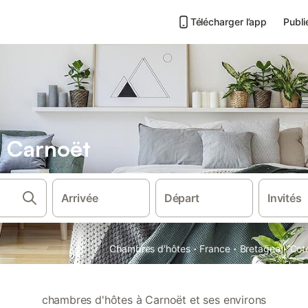
Télécharger l’app
Publi
 Carnoët
Arrivée
Départ
Invités
·
·
·
Chambres d'hôtes
France
Bretagne
Cot
chambres d'hôtes à Carnoët et ses environs