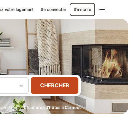
ez votre logement
Se connecter
S'inscrire
CHERCHER
·
es-d'Armor
Chambres d’hôtes à Carnoët