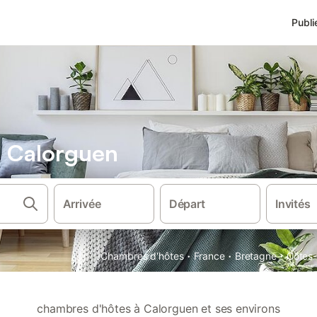
Publi
 Calorguen
Arrivée
Départ
Invités
·
·
·
Chambres d'hôtes
France
Bretagne
Cotes-
chambres d'hôtes à Calorguen et ses environs