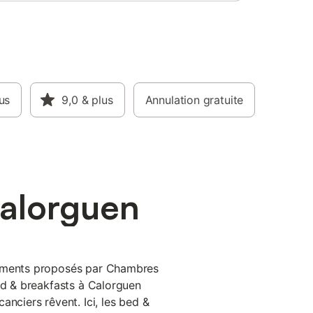
us
9,0
& plus
Annulation gratuite
Calorguen
pements proposés par Chambres
bed & breakfasts à Calorguen
anciers rêvent. Ici, les bed &