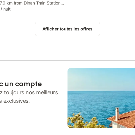
 7.9 km from Dinan Train Station,
evé is a recently renovated
/
nuit
use with a garden and barbecue
. Featuring a shared kitchen, this
also provides guests with a
Afficher toutes les offres
ea.
ec un compte
 toujours nos meilleurs
s exclusives.