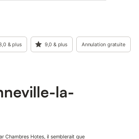
8,0
& plus
9,0
& plus
Annulation gratuite
neville-la-
ar Chambres Hotes, il semblerait que