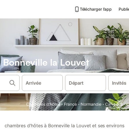
Télécharger l’app
Publi
Bonneville la Louvet
Arrivée
Départ
Invités
·
·
·
·
Chambres d'hôtes
France
Normandie
Calvados
C
chambres d'hôtes à Bonneville la Louvet et ses environs