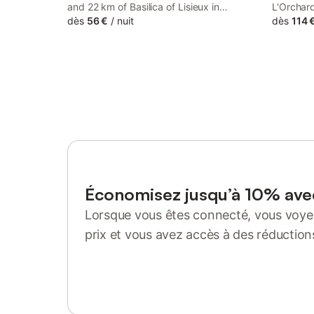
and 22 km of Basilica of Lisieux in
L'Orchard
Bonneville-la-Louvet, Le Pré Doré offers
dès
56 €
/
nuit
historic 
dès
114 
accommodation with seating area. This
14 km fro
bed and breakfast provides free private
property 
parking, a shared kitchen and free WiFi.
private p
Économisez jusqu’à 10% av
Lorsque vous êtes connecté, vous voyez
prix et vous avez accès à des réduction
Se connecter ou s'inscrire