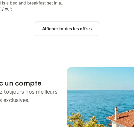
 is a bed and breakfast set in a
building in Bonneville-la-Louvet,
€
/
nuit
m Cerza Safari Park. This
offers access to a terrace, free
arking and free WiFi.
Afficher toutes les offres
ec un compte
 toujours nos meilleurs
s exclusives.