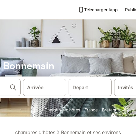
Télécharger l’app
Publi
s Bonnemain
Arrivée
Départ
Invités
·
·
·
Chambres d'hôtes
France
Bretagne
Ille-et
chambres d'hôtes à Bonnemain et ses environs