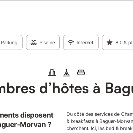
de pique-nique et une cheminée
extérieure. Un parking est dispon
place et une navette aéroport pe
organisée. Les environs permette
pratiquer la randonnée, le vélo, l
l'équitation, le bowling, le tir à l'ar
mini-golf. Des visites culturelles e
Parking
Piscine
soirées cinéma sont également
Internet
8,0
& pl
accessibles. Le centre-ville est à
les transports en commun à 3,5 
bres d’hôtes à Ba
ments disposent
Du côté des services de Chamb
& breakfasts à Baguer-Morvan
Baguer-Morvan ?
cherchent. Ici, les bed & brea