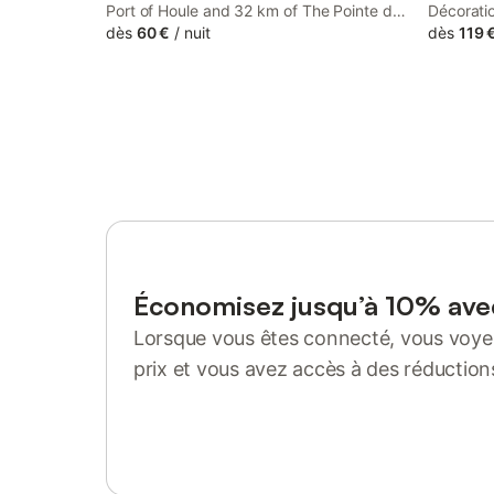
Port of Houle and 32 km of The Pointe du
Décoratio
Grouin, Chambres d'Hotes Les Sageais
dès
60 €
/
nuit
caractère
dès
119 
offers accommodation with a garden as
ajoutant
well as free private parking for guests who
chambres
drive.
propriét
maison d'
qu'un gît
un chemi
balades e
de rejoin
Bretagne
Économisez jusqu’à 10% av
Lorsque vous êtes connecté, vous voyez
prix et vous avez accès à des réduction
Se connecter ou s'inscrire