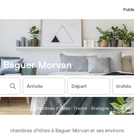
Publi
s Baguer Morvan
Arrivée
Départ
Invités
·
·
·
Chambres d'hôtes
France
Bretagne
Ille-et-Vila
chambres d'hôtes à Baguer Morvan et ses environs