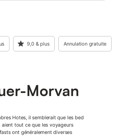
ible sur
ut être
nt de
a pêche,
c et le
t des
us
9,0
& plus
Annulation gratuite
 2 km et
km.
guer-Morvan
res Hotes, il semblerait que les bed
 aient tout ce que les voyageurs
kfasts ont généralement diverses