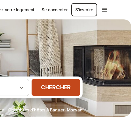
ez votre logement
Se connecter
S'inscrire
CHERCHER
·
ine
Chambres d’hôtes à Baguer-Morvan