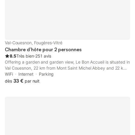
nombreuses randonné
p
Val-Couesnon, Fougères-Vitré
Chambre d’hôte pour 2 personnes
8.5
Très bien
⋅
251 avis
Offering a garden and garden view, Le Bon Accueil is situated in
Val Couesnon, 22 km from Mont Saint Michel Abbey and 22 km
from Mont Saint-Michel.
WiFi
Internet
Parking
33 €
dès
par nuit