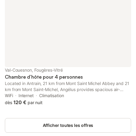
Val-Couesnon, Fougères-Vitré
Chambre d’hôte pour 4 personnes
Located in Antrain, 21 km from Mont Saint Michel Abbey and 21
km from Mont Saint-Michel, Angélus provides spacious air-
conditioned accommodation with a balcony and free WiFi.
WiFi
Internet
Climatisation
120 €
dès
par nuit
Afficher toutes les offres