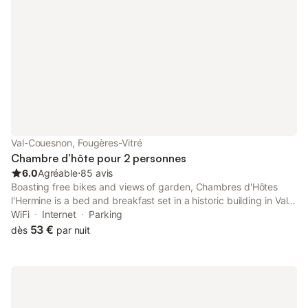
Val-Couesnon, Fougères-Vitré
Chambre d’hôte pour 2 personnes
6.0
Agréable
⋅
85 avis
Boasting free bikes and views of garden, Chambres d'Hôtes
l'Hermine is a bed and breakfast set in a historic building in Val
Couesnon, 22 km from Mont Saint Michel Abbey.
WiFi
Internet
Parking
53 €
dès
par nuit