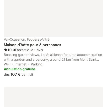
Val-Couesnon, Fougères-Vitré
Maison d’hôte pour 3 personnes
10.0
Fantastique
⋅
1 avis
Boasting garden views, La Valaisienne features accommodation
with a garden and a balcony, around 21 km from Mont Saint
Michel Abbey. This property offers access to a terrace, free
WiFi
Internet
Parking
private parking and free WiFi.
Annulation gratuite
107 €
dès
par nuit