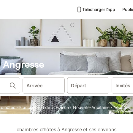
Télécharger l’app
Publi
 Angresse
Arrivée
Départ
Invités
·
·
·
·
d'hôtes
France
Sud de la France
Nouvelle-Aquitaine
Aquitaine
chambres d'hôtes à Angresse et ses environs