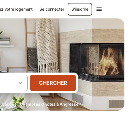
ez votre logement
Se connecter
S'inscrire
CHERCHER
·
·
Landes
Chambres d’hôtes à Angresse