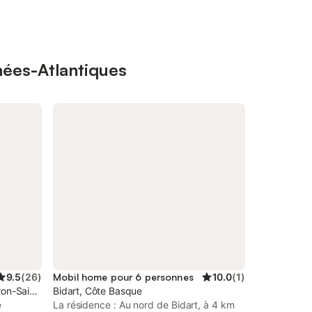
nées-Atlantiques
9.5
(
26
)
Mobil home pour 6 personnes
10.0
(
1
)
ron-Sainte-Marie
Bidart, Côte Basque
e
La résidence : Au nord de Bidart, à 4 km