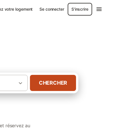
ez votre logement
Se connecter
S'inscrire
en Pyrénées-
CHERCHER
ant les animaux en Pyrénées-Atlantiques
et réservez au