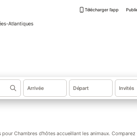
Télécharger l’app
Publi
tes accueillant les animaux 
Arrivée
Départ
Invités
·
·
Chambres d'hôtes
Nouvelle-Aquitaine
Chambres d’hôtes accueill
ts pour Chambres d’hôtes accueillant les animaux. Comparez 