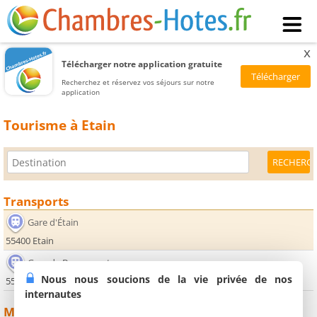
x
Télécharger notre application gratuite
Recherchez et réservez vos séjours sur notre
application
Tourisme à Etain
Transports
Gare d'Étain
55400 Etain
Gare de Baroncourt
Nous nous soucions de la vie privée de nos
55240 Dommary Baroncourt
internautes
Monuments