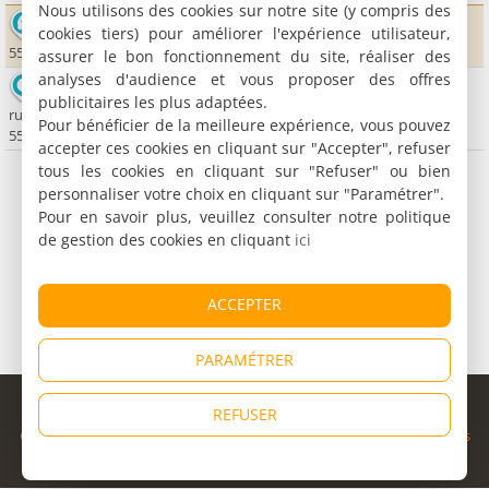
Nous utilisons des cookies sur notre site (y compris des
Eglise Saint-Martin d'Etain
cookies tiers) pour améliorer l'expérience utilisateur,
55400 Etain
assurer le bon fonctionnement du site, réaliser des
analyses d'audience et vous proposer des offres
Office de Tourisme d'Etain
publicitaires les plus adaptées.
rue des casernes
Pour bénéficier de la meilleure expérience, vous pouvez
55400 Etain
accepter ces cookies en cliquant sur "Accepter", refuser
tous les cookies en cliquant sur "Refuser" ou bien
personnaliser votre choix en cliquant sur "Paramétrer".
Pour en savoir plus, veuillez consulter notre politique
de gestion des cookies en cliquant
ici
ACCEPTER
PARAMÉTRER
© Copyright 1998 - 2026
REFUSER
Cybevasion
|
Mentions légales
|
Confidentialité
|
CGU
|
Informations
légales
|
Partenaires
|
Système d'alerte
|