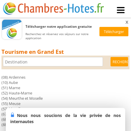
x
Télécharger notre application gratuite
Recherchez et réservez vos séjours sur notre
application
Tourisme en Grand Est
(08) Ardennes
(10) Aube
(51) Marne
(52) Haute-Marne
(54) Meurthe et Moselle
(55) Meuse
(57) Moselle
(67) Bas-Rhin
Nous nous soucions de la vie privée de nos
(68) Haut-Rhin
internautes
(88) Vosges