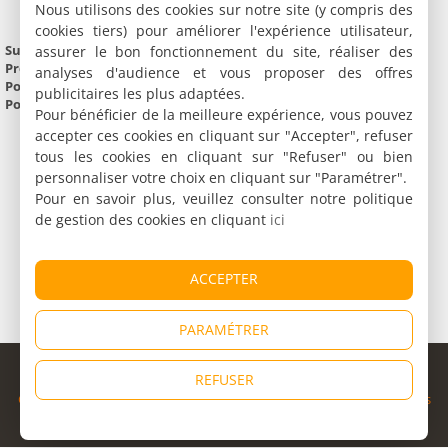
Nous utilisons des cookies sur notre site (y compris des
cookies tiers) pour améliorer l'expérience utilisateur,
Superficie :
48 124 km²
assurer le bon fonctionnement du site, réaliser des
Préfecture :
Strasbourg
analyses d'audience et vous proposer des offres
Population :
5 386 884 habitants
publicitaires les plus adaptées.
Point culminant :
Ballon de Guebwiller (1 426 m)
Pour bénéficier de la meilleure expérience, vous pouvez
accepter ces cookies en cliquant sur "Accepter", refuser
tous les cookies en cliquant sur "Refuser" ou bien
personnaliser votre choix en cliquant sur "Paramétrer".
Pour en savoir plus, veuillez consulter notre politique
de gestion des cookies en cliquant
ici
ACCEPTER
PARAMÉTRER
© Copyright 1998 - 2026
REFUSER
Cybevasion
|
Mentions légales
|
Confidentialité
|
CGU
|
Informations
légales
|
Partenaires
|
Système d'alerte
|