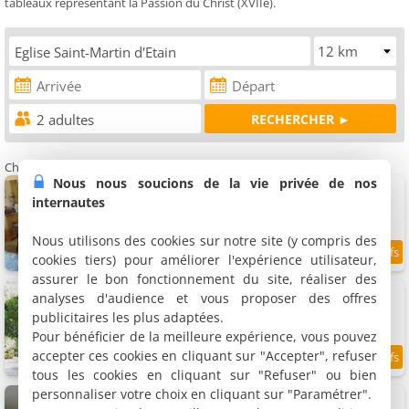
tableaux représentant la Passion du Christ (XVIIè).
Chambres d'hôtes à proximité de l'Eglise Saint-Martin d'Etain
Nous nous soucions de la vie privée de nos
Chambres d'hôtes Au Bois de Mon Coeur
3 chambres (total 8 personnes)
internautes
Nous utilisons des cookies sur notre site (y compris des
cookies tiers) pour améliorer l'expérience utilisateur,
8.7
3.2 km
/10
assurer le bon fonctionnement du site, réaliser des
Chambres d'hôtes La Haie à Cerf
analyses d'audience et vous proposer des offres
2 chambres (total 7 personnes)
publicitaires les plus adaptées.
Pour bénéficier de la meilleure expérience, vous pouvez
accepter ces cookies en cliquant sur "Accepter", refuser
9.1
10.8 km
/10
tous les cookies en cliquant sur "Refuser" ou bien
personnaliser votre choix en cliquant sur "Paramétrer".
Chambre d'hôtes Le Bleu Levant
Suite, 5 personnes