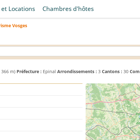
 et Locations
Chambres d'hôtes
risme
Vosges
 366 m)
Préfecture :
Epinal
Arrondissements :
3
Cantons :
30
Com