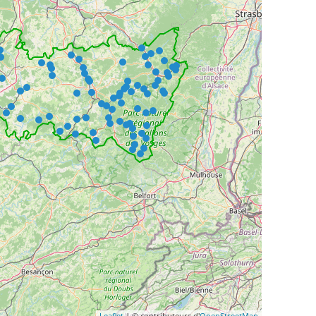
Leaflet
| © contributeurs d'
OpenStreetMap