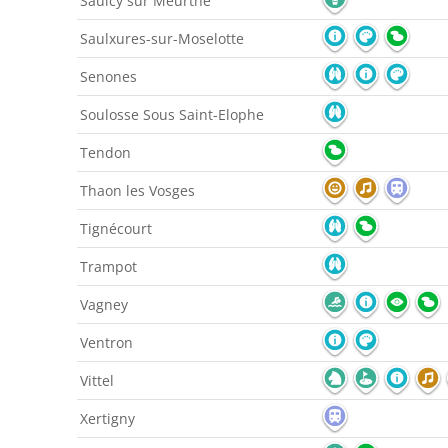
Saulcy sur Meurthe
Saulxures-sur-Moselotte
Senones
Soulosse Sous Saint-Elophe
Tendon
Thaon les Vosges
Tignécourt
Trampot
Vagney
Ventron
Vittel
Xertigny