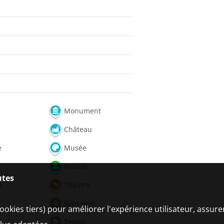
Monument
Château
e
Musée
Nature
utes
s
Théâtre
Bien-être
ookies tiers) pour améliorer l'expérience utilisateur, assur
Tennis