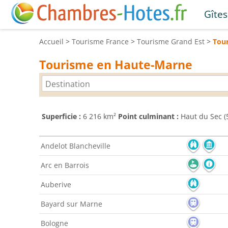
Gîtes
Accueil
>
Tourisme
France
>
Tourisme
Grand Est
>
Tou
Tourisme en Haute-Marne
Superficie :
6 216 km²
Point culminant :
Haut du Sec (
Andelot Blancheville
Arc en Barrois
Auberive
Bayard sur Marne
Bologne