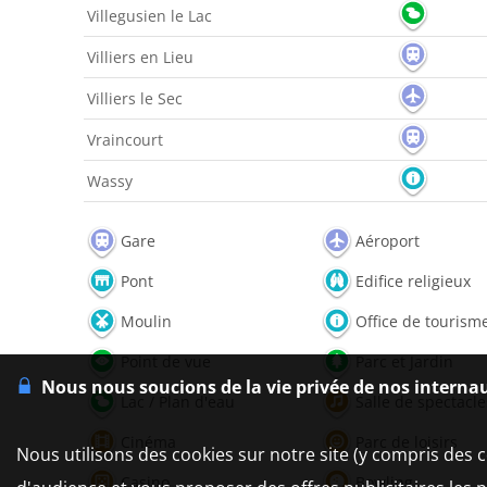
Villegusien le Lac
Villiers en Lieu
Villiers le Sec
Vraincourt
Wassy
Gare
Aéroport
Pont
Edifice religieux
Moulin
Office de tourism
Point de vue
Parc et Jardin
Nous nous soucions de la vie privée de nos interna
Lac / Plan d'eau
Salle de spectacle
Cinéma
Parc de loisirs
Nous utilisons des cookies sur notre site (y compris des c
Casino
Bowling