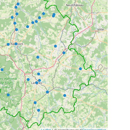
Leaflet
| © contributeurs d'
OpenStreetMap