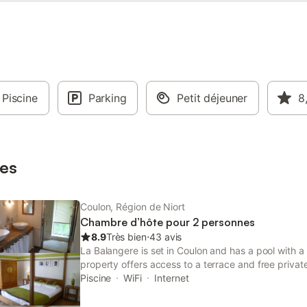
Piscine
Parking
Petit déjeuner
8
es
Coulon, Région de Niort
Chambre d’hôte pour 2 personnes
8.9
Très bien
⋅
43 avis
La Balangere is set in Coulon and has a pool with a 
property offers access to a terrace and free privat
rooms, this property also provides guests with a ch
Piscine
WiFi
Internet