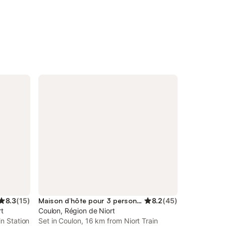
8.3
(
15
)
Maison d’hôte pour 3 personnes
8.2
(
45
)
rt
Coulon, Région de Niort
in Station
Set in Coulon, 16 km from Niort Train