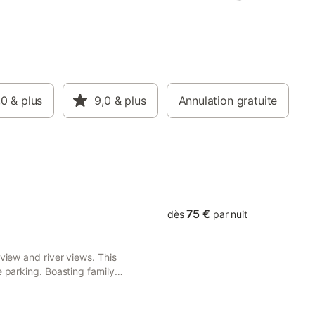
,0
& plus
9,0
& plus
Annulation gratuite
75 €
dès
par nuit
view and river views. This
e parking. Boasting family
ildren's playground.