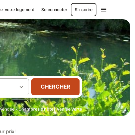
ez votre logement
Se connecter
S'inscrire
CHERCHER
·
Vendée
Chambres d’hôtes Venise Verte
r prix!