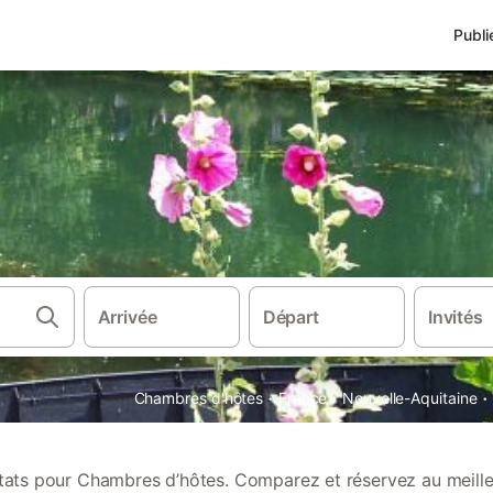
Publi
Arrivée
Départ
Invités
·
·
·
Chambres d'hôtes
France
Nouvelle-Aquitaine
ltats pour Chambres d’hôtes. Comparez et réservez au meilleu