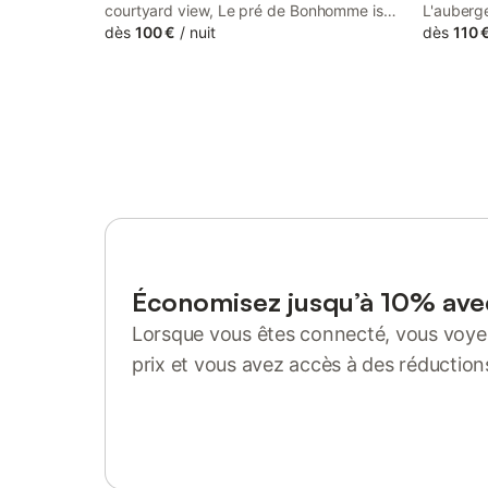
courtyard view, Le pré de Bonhomme is
L'auberge
set in Le Mazeau, 23 km from Niort Train
dès
100 €
/
nuit
Niort Tra
dès
110 
Station and 20 km from Le Moulin du Roc.
Townhall.
This property offers access to a terrace,
Moulin du
free private parking and free WiFi.
Économisez jusqu’à 10% av
Lorsque vous êtes connecté, vous voyez
prix et vous avez accès à des réduction
Se connecter ou s'inscrire