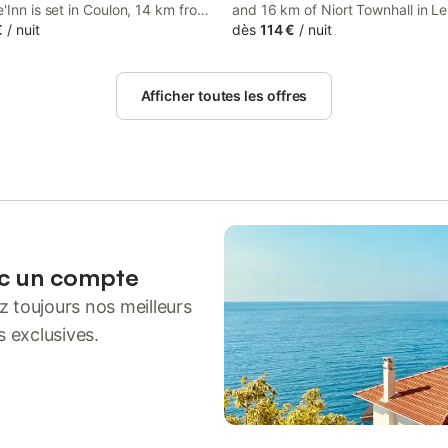
'Inn is set in Coulon, 14 km from
and 16 km of Niort Townhall in Le
in Station and 14 km from Niort
€
/
nuit
Vanneau, La maison des Hérons 
dès
114 €
/
nuit
 It is located 15 km from Le
accommodation with free WiFi an
 Roc and offers bicycle parking.
area.
Afficher toutes les offres
ec un compte
 toujours nos meilleurs
s exclusives.