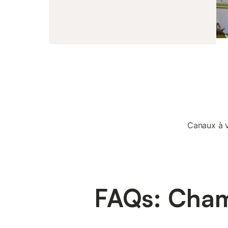
Canaux à v
FAQs: Cham