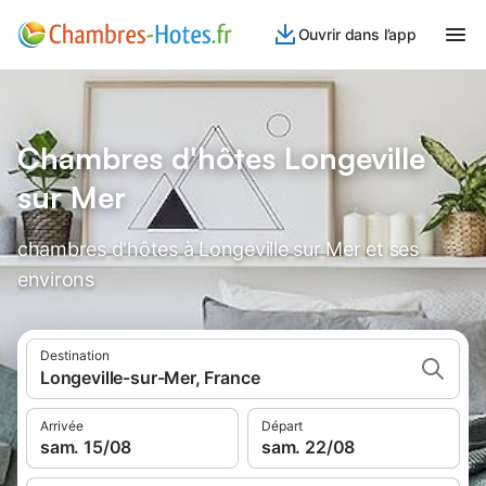
Ouvrir dans l’app
Chambres d'hôtes Longeville
sur Mer
chambres d'hôtes à Longeville sur Mer et ses
environs
Destination
Longeville-sur-Mer, France
Arrivée
Départ
sam. 15/08
sam. 22/08