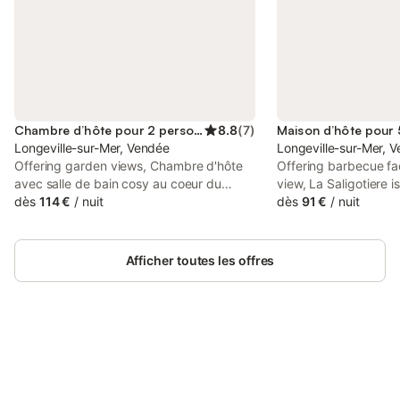
Chambre d’hôte pour 2 personnes
8.8
(
7
)
Longeville-sur-Mer, Vendée
Longeville-sur-Mer, 
Offering garden views, Chambre d'hôte
Offering barbecue fac
avec salle de bain cosy au coeur du
view, La Saligotiere is
marais de Longeville-sur-mer is an
dès
114 €
/
nuit
sur-Mer, 31 km from 
dès
91 €
/
nuit
accommodation situated in Longeville-
Arena and 22 km fro
sur-Mer, 47 km from Mytiliculture
Golf Club. This prope
Museum and 23 km from Port Bourgenay
a terrace and free pr
Afficher toutes les offres
Golf Club.
Connectez-vous et économisez
Se connecter
jusqu'à 10% sur nos logements.