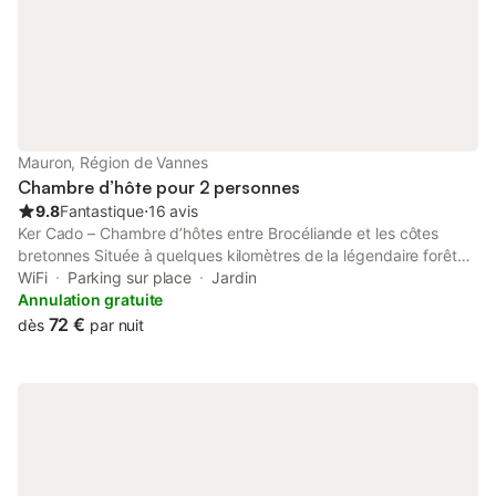
Mauron, Région de Vannes
Chambre d’hôte pour 2 personnes
9.8
Fantastique
⋅
16 avis
Ker Cado – Chambre d’hôtes entre Brocéliande et les côtes
bretonnes Située à quelques kilomètres de la légendaire forêt
de Brocéliande, Ker Cado est une maison ancienne pleine de
WiFi
Parking sur place
Jardin
charme, idéalement placée à mi-distance entre le Golfe du
Annulation gratuite
Morbihan et la Côte d’Émeraude, à environ 1 heure de route.
72 €
dès
par nuit
Vous serez également à seulement 40 minutes de Rochefort-en-
Terre, La Gacilly, Pontivy et Josselin. Les hôtes sont accueillis
dans un cadre calme et verdoyant, parfait pour une nuit, un
séjour de repos ou comme point de départ pour découvrir la
Bretagne intérieure et ses trésors. La chambre dispose d’un lit
double 160x200 cm. Le petit déjeuner est inclus.