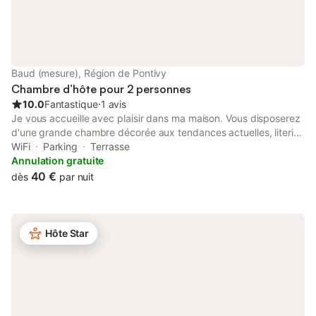
Baud (mesure), Région de Pontivy
Chambre d’hôte pour 2 personnes
10.0
Fantastique
⋅
1 avis
Je vous accueille avec plaisir dans ma maison. Vous disposerez
d'une grande chambre décorée aux tendances actuelles, literie
confortable, salle d'eau privée, petit déjeuner fourni à prendre
WiFi
Parking
Terrasse
dans la chambre en autonomie (café, thé, jus de fruit, pain grillé,
Annulation gratuite
brioches, beurre, confiture … à disposition dans la chambre),
40 €
dès
par nuit
grille-pain, micro-ondes, frigo, sèche-cheveux. Linge de lit et de
toilette fourni. Espace extérieur privé. Parking sécurisé portail.
Environnement calme dans impasse.
Hôte Star