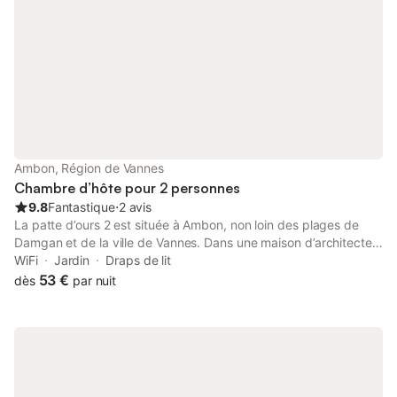
Ambon, Région de Vannes
Chambre d’hôte pour 2 personnes
9.8
Fantastique
⋅
2 avis
La patte d’ours 2 est située à Ambon, non loin des plages de
Damgan et de la ville de Vannes. Dans une maison d’architecte,
au calme des bocages Ambonnais, je vous propose deux
WiFi
Jardin
Draps de lit
chambres avec salle de bain et toilettes partagées. L’accueil est
53 €
dès
par nuit
dans notre ADN, 10 ans d’expérience dans le centre de la
France et nous avons choisi de renouveler le plaisir de vous
recevoir au bord de mer, en Bretagne, fief de mon grand père …