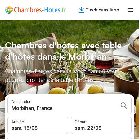
Ouvrir dans l’app
Chambres d'hôtes avec table
d'hôtes dans le Morbihan
Chambres d'hôtes dans le Morbihan où vous
pourrez profiter de la table d'hôtes.
Destination
Morbihan, France
Arrivée
Départ
sam. 15/08
sam. 22/08