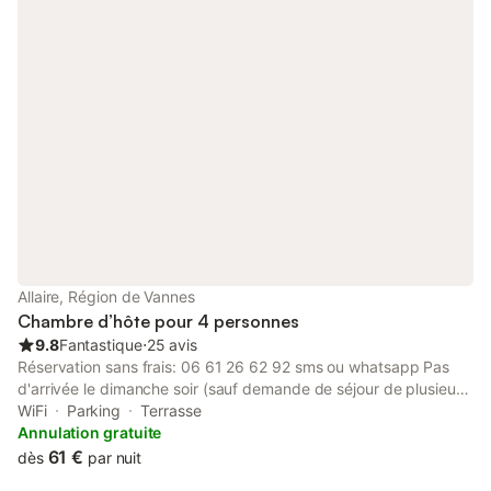
chemins de randonnées dans la Lande de Lanvaux, ou vous
relaxer et jouer en famille autour de l'étang où de grands jeux
gonflables sont accessibles l'été. Salon pour les hôtes
Allaire, Région de Vannes
Chambre d’hôte pour 4 personnes
9.8
Fantastique
⋅
25 avis
Réservation sans frais: 06 61 26 62 92 sms ou whatsapp Pas
d'arrivée le dimanche soir (sauf demande de séjour de plusieurs
nuitées) Plus de réservation possible après 12h le jour de
WiFi
Parking
Terrasse
l'arrivée Juillet et août minimum deux nuitées CONDITIONS
Annulation gratuite
POUR LES SEJOURS DURANT JOURS FERIES: Vacances de
61 €
dès
par nuit
Noël et Jour de l'an 3 nuitées minimum Pas de planche repas