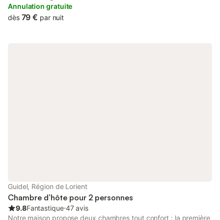
Carnac, Quiberon, Erdeven, proche de Belle Île, Île d'Hoëdic,
Annulation gratuite
Sainte-Anne d'Auray. Lieu de paix. Petit déjeuner pris en
79 €
dès
par nuit
chambre. Cuisine dans chaque appartement.
Guidel, Région de Lorient
Chambre d’hôte pour 2 personnes
9.8
Fantastique
⋅
47 avis
Notre maison propose deux chambres tout confort : la première