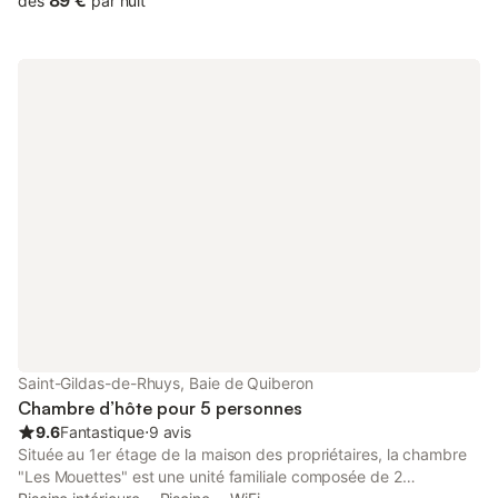
89 €
dès
par nuit
nombreux sentiers qui longent la ria, mais également se
rafraichir lors d’une baignade sur la petite plage de Saint-Cado.
Vous pourrez aussi découvrir la ria en canoë ou encore profiter
des grandes plages du Morbihan. Vous aurez le choix entre : •
la chambre St Cado. Elle vous apaisera avec ses tons neutres et
terracotta, son immense dressing, son lit queen size sans oublier
sa grande salle de douche à l’italienne. • la chambre Gwenn Ha
Du, aux couleurs du drapeau breton. Elle vous chouchoutera
avec son grand lit double, sa penderie ainsi que sa bonnetière
pour ranger vos vêtements mais également sa très belle salle de
douche à l’italienne. • et enfin la chambre Brocéliande qui vous
enchantera avec ses teintes de vert sapin et de vieux rose.
Cette dernière dispose d’une grande armoire, d’un lit queen size
et d’une salle de douche à l’italienne. Chaque matin vous
débuterez parfaitement votre journée en dégustant votre petit
déjeuner copieux et composé de produits maison et locaux.
Sucré ou salé, crêpes ou pancakes pain frais, confiture, gâteaux
Saint-Gildas-de-Rhuys, Baie de Quiberon
régionaux, fruits frais, … je serai là
Chambre d’hôte pour 5 personnes
9.6
Fantastique
⋅
9 avis
Située au 1er étage de la maison des propriétaires, la chambre
"Les Mouettes" est une unité familiale composée de 2