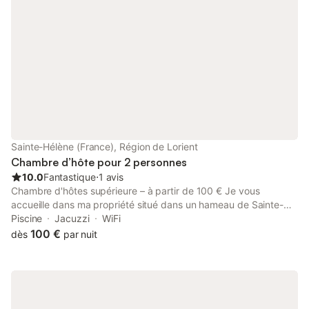
Sainte-Hélène (France), Région de Lorient
Chambre d’hôte pour 2 personnes
10.0
Fantastique
⋅
1 avis
Chambre d'hôtes supérieure – à partir de 100 € Je vous
accueille dans ma propriété situé dans un hameau de Sainte-
Hélène, dans un environnement calme et accueillant, à 200
Piscine
Jacuzzi
WiFi
mètres de la RIA d’Etel Studio indépendant de 20 m²
100 €
dès
par nuit
comprenant : - chambre de 12 m² non-fumeur, lit double de
160, meublé - coin cuisine avec micro-ondes et réfrigérateur,
café et thé à disposition - salle de bain privative, avec douche à
l’italienne et WC Draps et linge de toilette, sèche-cheveux Lit
bébé à disposition Télévision écran plat par TNT Prêt de vélos