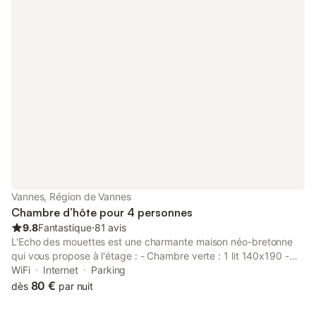
(Demander par téléphone) Isabelle
Vannes, Région de Vannes
Chambre d’hôte pour 4 personnes
9.8
Fantastique
⋅
81 avis
L'Echo des mouettes est une charmante maison néo-bretonne
qui vous propose à l'étage : - Chambre verte : 1 lit 140x190 -
Chambre beige : 1 lit 140x190 Les deux chambres disposent
WiFi
Internet
Parking
d'une salle de bain privative avec WC et d'un espace détente
80 €
dès
par nuit
avec plateau de courtoisie commun sur le palier. La maison est
parfaitement adaptée à l’accueil d’un couple dans une chambre