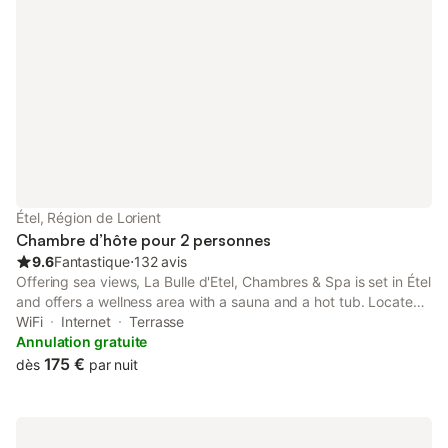
Étel, Région de Lorient
Chambre d’hôte pour 2 personnes
9.6
Fantastique
⋅
132 avis
Offering sea views, La Bulle d'Etel, Chambres & Spa is set in Étel
and offers a wellness area with a sauna and a hot tub. Located
on the beachfront, this property features a terrace.
WiFi
Internet
Terrasse
Annulation gratuite
175 €
dès
par nuit