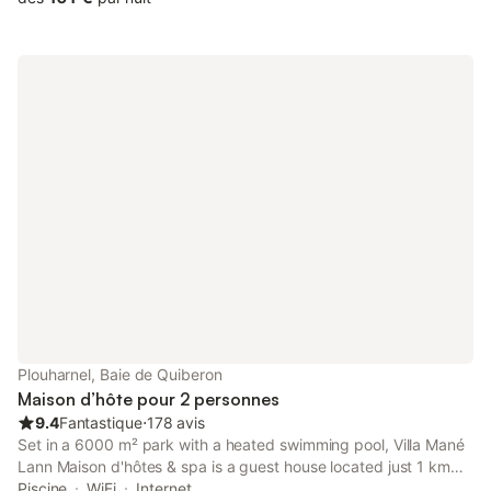
Plouharnel, Baie de Quiberon
Maison d’hôte pour 2 personnes
9.4
Fantastique
⋅
178 avis
Set in a 6000 m² park with a heated swimming pool, Villa Mané
Lann Maison d'hôtes & spa is a guest house located just 1 km
from Carnac. It features a spa with view of the surrounding
Piscine
WiFi
Internet