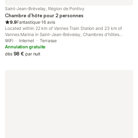
Saint-Jean-Brévelay, Région de Pontivy
Chambre d’hôte pour 2 personnes
9.9
Fantastique
⋅
16 avis
Located within 22 km of Vannes Train Station and 23 km of
Vannes Marina in Saint-Jean-Brévelay, Chambres d'hôtes
Kersonan provides accommodation with seating area. This
WiFi
Internet
Terrasse
property offers access to a terrace, free private parking and
Annulation gratuite
free WiFi.
98 €
dès
par nuit