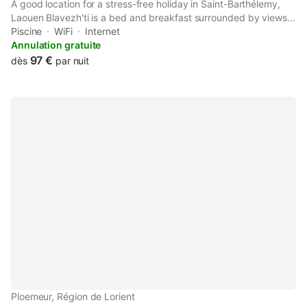
A good location for a stress-free holiday in Saint-Barthélemy,
Laouen Blavezh'ti is a bed and breakfast surrounded by views
of the river. The property features a seasonal outdoor swimming
Piscine
WiFi
Internet
pool, garden and parking on-site among other facilities.
Annulation gratuite
97 €
dès
par nuit
Ploemeur, Région de Lorient