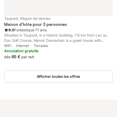
Taupont, Région de Vannes
Maison d’hôte pour 3 personnes
9.0
Fantastique
⋅
71 avis
Situated in Taupont, in a historic building, 7.6 km from Lac au
Duc Golf Course, Manoir Desnachez is a guest house with
massage services and garden. Built in 15th century, the
WiFi
Internet
Terrasse
property includes sauna and hot tub.
Annulation gratuite
65 €
dès
par nuit
Afficher toutes les offres