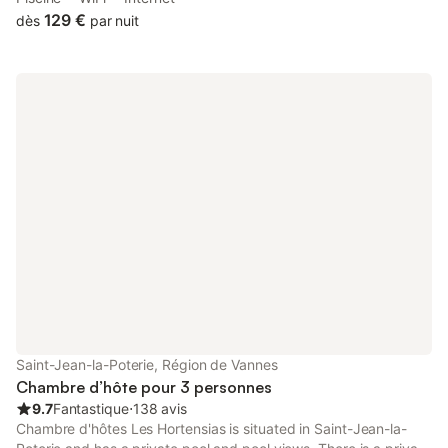
nature, a hot tub and a sauna. You can request a massage.
129 €
dès
par nuit
Saint-Jean-la-Poterie, Région de Vannes
Chambre d’hôte pour 3 personnes
9.7
Fantastique
⋅
138 avis
Chambre d'hôtes Les Hortensias is situated in Saint-Jean-la-