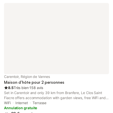
Carentoir, Région de Vannes
Maison d’hôte pour 2 personnes
8.5
Très bien
⋅
158 avis
Set in Carentoir and only 39 km from Branfere, Le Clos Saint
Fiacre offers accommodation with garden views, free WiFi and
free private parking. Wellness packages is available for guests.
WiFi
Internet
Terrasse
The guest house has a picnic area and spa facilities.
Annulation gratuite