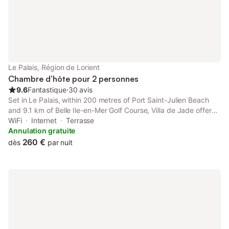
Le Palais, Région de Lorient
Chambre d’hôte pour 2 personnes
9.6
Fantastique
⋅
30 avis
Set in Le Palais, within 200 metres of Port Saint-Julien Beach
and 9.1 km of Belle Ile-en-Mer Golf Course, Villa de Jade offers
accommodation with a private beach area and free WiFi as well
WiFi
Internet
Terrasse
as free private parking for guests who drive.
Annulation gratuite
260 €
dès
par nuit