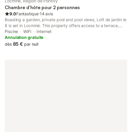
Locminé, Région de Pontivy
Chambre d’hôte pour 2 personnes
9.0
Fantastique
⋅
14 avis
Boasting a garden, private pool and pool views, Loft de jardin le
8 is set in Locminé. This property offers access to a terrace,
free private parking and free WiFi. The property is non-smoking
Piscine
WiFi
Internet
and is located 28 km from Vannes Train Station.
Annulation gratuite
85 €
dès
par nuit