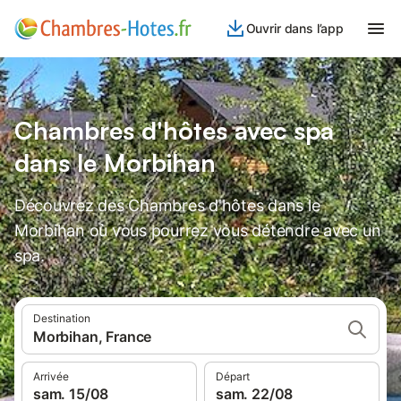
Ouvrir dans l’app
Chambres d'hôtes avec spa
dans le Morbihan
Découvrez des Chambres d'hôtes dans le
Morbihan où vous pourrez vous détendre avec un
spa.
Destination
Morbihan, France
Arrivée
Départ
sam. 15/08
sam. 22/08