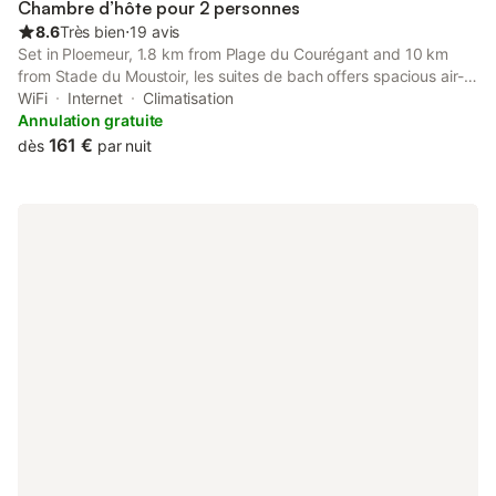
Chambre d’hôte pour 2 personnes
8.6
Très bien
⋅
19 avis
Set in Ploemeur, 1.8 km from Plage du Courégant and 10 km
from Stade du Moustoir, les suites de bach offers spacious air-
conditioned accommodation with a terrace and free WiFi.
WiFi
Internet
Climatisation
Annulation gratuite
161 €
dès
par nuit