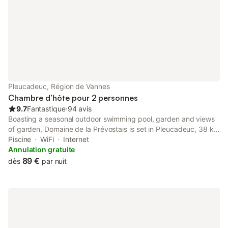
presqu'île de Qu
Pleucadeuc, Région de Vannes
Chambre d’hôte pour 2 personnes
9.7
Fantastique
⋅
94 avis
Boasting a seasonal outdoor swimming pool, garden and views
of garden, Domaine de la Prévostais is set in Pleucadeuc, 38 km
from Vannes Train Station.
Piscine
WiFi
Internet
Annulation gratuite
89 €
dès
par nuit