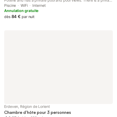
Poterie and has a private pool and pool views. There is a private
entrance at the bed and breakfast for the convenience of those
Piscine
WiFi
Internet
who stay.
Annulation gratuite
84 €
dès
par nuit
Erdeven, Région de Lorient
Chambre d’hôte pour 3 personnes