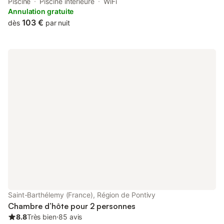
sports facilities, free private parking, an indoor pool and a
Piscine
Piscine intérieure
WiFi
garden. Built in 2000, the property includes hot tub and spa
Annulation gratuite
facilities.
103 €
dès
par nuit
Saint-Barthélemy (France), Région de Pontivy
Chambre d’hôte pour 2 personnes
8.8
Très bien
⋅
85 avis