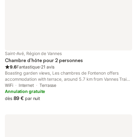
Saint-Avé, Région de Vannes
Chambre d’hôte pour 2 personnes
9.6
Fantastique
⋅
21 avis
Boasting garden views, Les chambres de Fontenon offers
accommodation with terrace, around 5.7 km from Vannes Train
Station. Guests staying at this bed and breakfast have access
WiFi
Internet
Terrasse
to a balcony.
Annulation gratuite
89 €
dès
par nuit