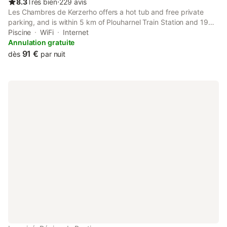
8.3
Très bien
⋅
229 avis
Les Chambres de Kerzerho offers a hot tub and free private
parking, and is within 5 km of Plouharnel Train Station and 19
km of Quiberon Train Station. The property has pool and garden
Piscine
WiFi
Internet
views, and is 22 km from La Pointe de Conguel.
Annulation gratuite
91 €
dès
par nuit