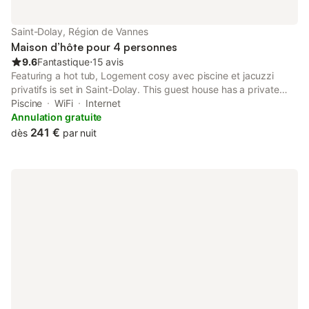
Saint-Dolay, Région de Vannes
Maison d’hôte pour 4 personnes
9.6
Fantastique
⋅
15 avis
Featuring a hot tub, Logement cosy avec piscine et jacuzzi
privatifs is set in Saint-Dolay. This guest house has a private
pool, a garden, barbecue facilities, free WiFi and free private
Piscine
WiFi
Internet
parking.
Annulation gratuite
241 €
dès
par nuit