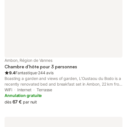
Ambon, Région de Vannes
Chambre d’hôte pour 3 personnes
9.4
Fantastique
⋅
244 avis
Boasting a garden and views of garden, L'Oustaou du Bodo is a
recently renovated bed and breakfast set in Ambon, 22 km from
Vannes Marina. Featuring a shared kitchen, this property also
WiFi
Internet
Terrasse
provides guests with a picnic area.
Annulation gratuite
67 €
dès
par nuit