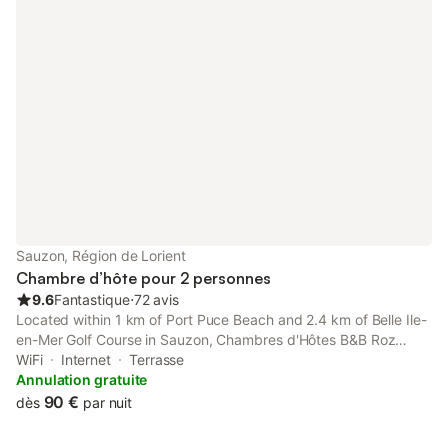
Sauzon, Région de Lorient
Chambre d’hôte pour 2 personnes
9.6
Fantastique
⋅
72 avis
Located within 1 km of Port Puce Beach and 2.4 km of Belle Ile-
en-Mer Golf Course in Sauzon, Chambres d'Hôtes B&B Roz
Rozenn offers accommodation with seating area. Featuring a
WiFi
Internet
Terrasse
shared kitchen, this property also provides guests with a picnic
Annulation gratuite
area.
90 €
dès
par nuit