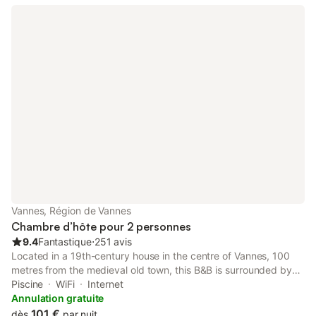
Vannes, Région de Vannes
Chambre d’hôte pour 2 personnes
9.4
Fantastique
⋅
251 avis
Located in a 19th-century house in the centre of Vannes, 100
metres from the medieval old town, this B&B is surrounded by
gardens and offers a spa. Vannes SNCF Train Station is located
Piscine
WiFi
Internet
1.5 km away. Free WiFi is available throughout the property.
Annulation gratuite
101 €
dès
par nuit