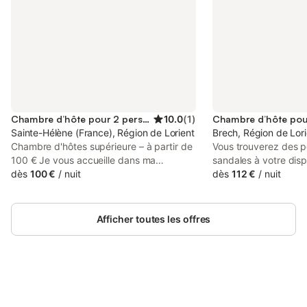
Chambre d’hôte pour 2 personnes
10.0
(
1
)
Sainte-Hélène (France), Région de Lorient
Brech, Région de Lori
Chambre d'hôtes supérieure – à partir de
Vous trouverez des p
100 € Je vous accueille dans ma
sandales à votre disp
propriété situé dans un hameau de
dès
100 €
/
nuit
chambre pour accéde
dès
112 €
/
nuit
Sainte-Hélène, dans un environnement
9h30 à 12h et de 17h 
calme et accueillant, à 200 mètres de la
bienvenue ! Votre hôt
RIA d’Etel Studio indépendant de 20 m²
à vous accueillir dan
Afficher toutes les offres
comprenant : - chambre de 12 m² non-
chambre d'hôte, class
fumeur, lit double de 160, meublé - coin
au cœur de la campa
cuisine avec micro-ondes et réfrigérateur,
un endroit paisible, 
café et thé à disposition - salle de bain
et le bien-être de ch
privative, avec douche à l’italienne et WC
profiterez d'un délic
Draps et linge de toilette, sèche-cheveux
Connectez-vous et économisez
préparé sur place, se
Se connecter