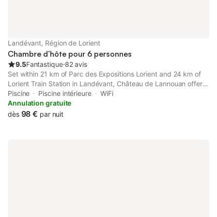
Landévant, Région de Lorient
Chambre d’hôte pour 6 personnes
9.5
Fantastique
⋅
82 avis
Set within 21 km of Parc des Expositions Lorient and 24 km of
Lorient Train Station in Landévant, Château de Lannouan offers
accommodation with seating area. There is an on-site
Piscine
Piscine intérieure
WiFi
restaurant, plus free private parking and free WiFi are available.
Annulation gratuite
98 €
dès
par nuit