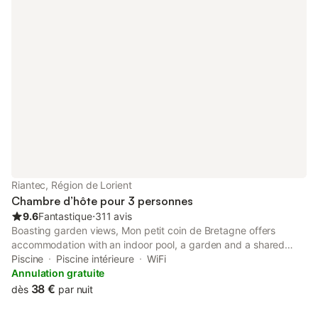
Riantec, Région de Lorient
Chambre d’hôte pour 3 personnes
9.6
Fantastique
⋅
311 avis
Boasting garden views, Mon petit coin de Bretagne offers
accommodation with an indoor pool, a garden and a shared
lounge, around 2.7 km from Grande Plage de Port-Louis. This
Piscine
Piscine intérieure
WiFi
property offers access to a terrace, free private parking and
Annulation gratuite
free WiFi.
38 €
dès
par nuit