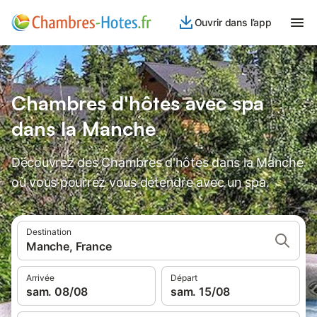
Ouvrir dans l’app
Chambres d'hôtes avec spa
dans la Manche
Découvrez des Chambres d'hôtes dans la Manche
où vous pourrez vous détendre avec un spa.
Destination
Manche, France
Arrivée
Départ
sam. 08/08
sam. 15/08