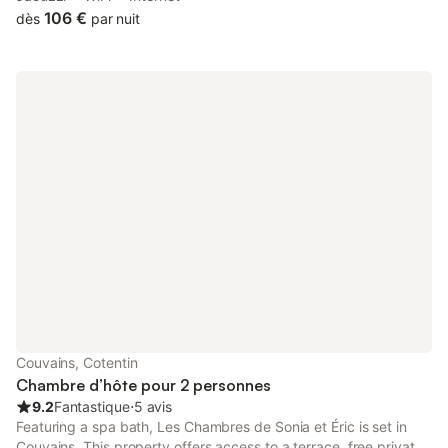
of those who stay.
106 €
dès
par nuit
Couvains, Cotentin
Chambre d’hôte pour 2 personnes
9.2
Fantastique
⋅
5 avis
Featuring a spa bath, Les Chambres de Sonia et Éric is set in
Couvains. This property offers access to a terrace, free private