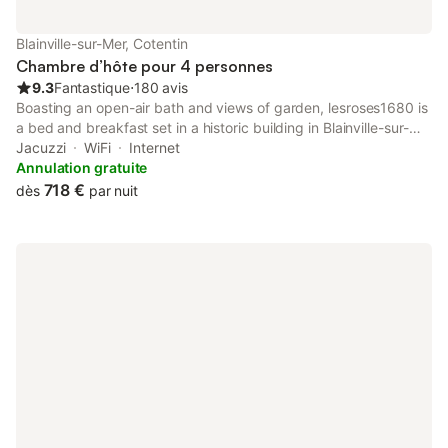
Blainville-sur-Mer, Cotentin
Chambre d’hôte pour 4 personnes
9.3
Fantastique
⋅
180 avis
Boasting an open-air bath and views of garden, lesroses1680 is
a bed and breakfast set in a historic building in Blainville-sur-
Mer, 2.1 km from Poulette. Featuring full-day security, this
Jacuzzi
WiFi
Internet
property also provides guests with an outdoor fireplace.
Annulation gratuite
718 €
dès
par nuit