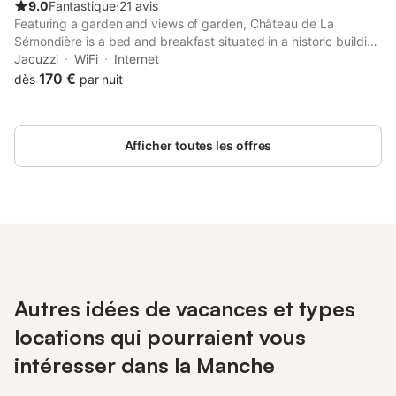
9.0
Fantastique
⋅
21 avis
Featuring a garden and views of garden, Château de La
Sémondière is a bed and breakfast situated in a historic building
in Brécey, 18 km from Scriptorial of Avranches - Manuscript
Jacuzzi
WiFi
Internet
Museum of Mont Saint-Michel.
170 €
dès
par nuit
Afficher toutes les offres
Autres idées de vacances et types
locations qui pourraient vous
intéresser dans la Manche