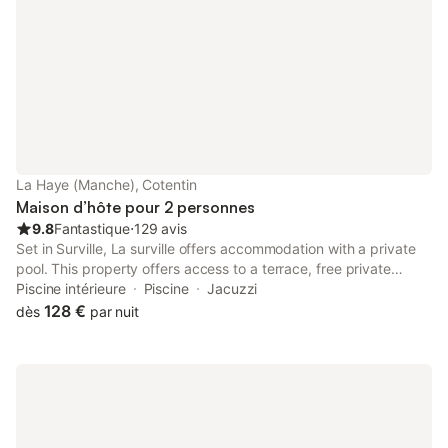
La Haye (Manche), Cotentin
Maison d’hôte pour 2 personnes
9.8
Fantastique
⋅
129 avis
Set in Surville, La surville offers accommodation with a private
pool. This property offers access to a terrace, free private
parking and free WiFi. The property is non-smoking and is
Piscine intérieure
Piscine
Jacuzzi
situated 2.2 km from Lindbergh Beach.
128 €
dès
par nuit