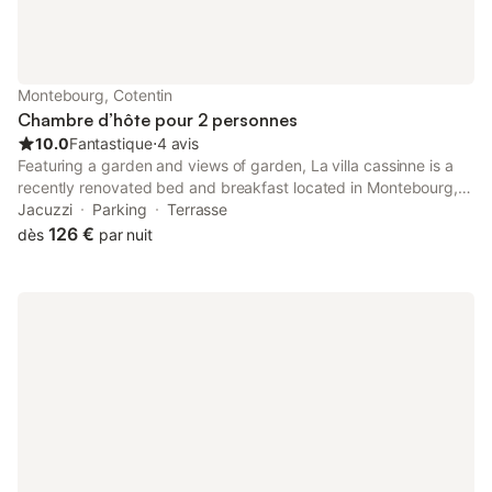
Montebourg, Cotentin
Chambre d’hôte pour 2 personnes
10.0
Fantastique
⋅
4 avis
Featuring a garden and views of garden, La villa cassinne is a
recently renovated bed and breakfast located in Montebourg,
20 km from Tatihou Fort. With inner courtyard views, this
Jacuzzi
Parking
Terrasse
accommodation provides a balcony.
126 €
dès
par nuit