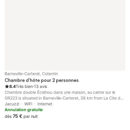
Barneville-Carteret, Cotentin
Chambre d’hôte pour 2 personnes
8.4
Très bien
⋅
13 avis
Chambre double Écréhou dans une maison, au calme sur le
GR223 is situated in Barneville-Carteret, 38 km from La Cite de
la Mer, and features a terrace, garden, and free WiFi.
Jacuzzi
WiFi
Internet
Annulation gratuite
75 €
dès
par nuit