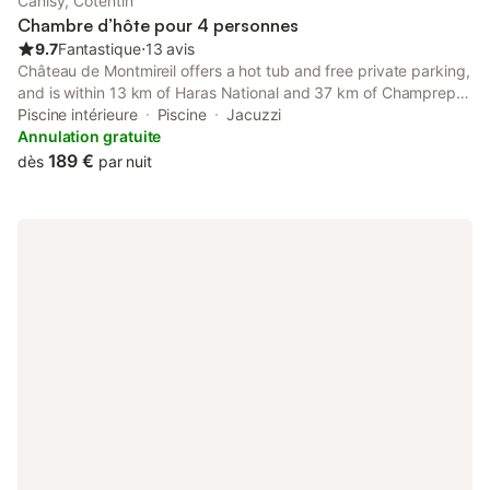
Canisy, Cotentin
Chambre d’hôte pour 4 personnes
9.7
Fantastique
⋅
13 avis
Château de Montmireil offers a hot tub and free private parking,
and is within 13 km of Haras National and 37 km of Champrepus
Zoo.
Piscine intérieure
Piscine
Jacuzzi
Annulation gratuite
189 €
dès
par nuit