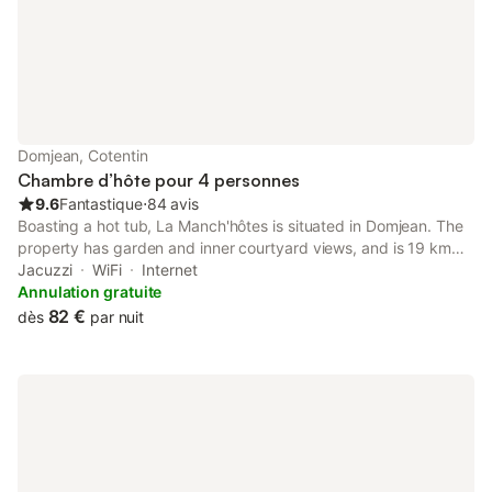
Domjean, Cotentin
Chambre d’hôte pour 4 personnes
9.6
Fantastique
⋅
84 avis
Boasting a hot tub, La Manch'hôtes is situated in Domjean. The
property has garden and inner courtyard views, and is 19 km
from Haras National. There is a sun terrace and guests can
Jacuzzi
WiFi
Internet
make use of free WiFi and free private parking.
Annulation gratuite
82 €
dès
par nuit