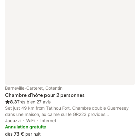
Barneville-Carteret, Cotentin
Chambre d’hôte pour 2 personnes
8.3
Très bien
⋅
27 avis
Set just 49 km from Tatihou Fort, Chambre double Guernesey
dans une maison, au calme sur le GR223 provides
accommodation in Barneville-Carteret with access to a garden,
Jacuzzi
WiFi
Internet
barbecue facilities, as well as a shared kitchen.
Annulation gratuite
73 €
dès
par nuit