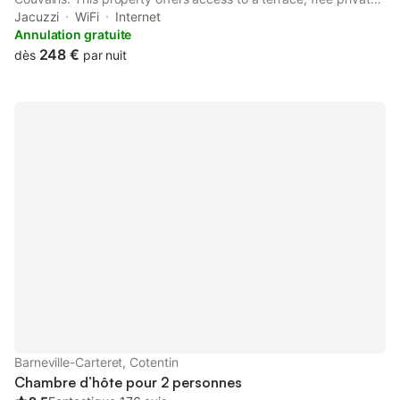
parking and free WiFi. The property is non-smoking and is
Jacuzzi
WiFi
Internet
located 9.4 km from Haras National.
Annulation gratuite
248 €
dès
par nuit
Barneville-Carteret, Cotentin
Chambre d’hôte pour 2 personnes