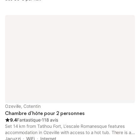
Ozeville, Cotentin
Chambre d’hôte pour 2 personnes
9.4
Fantastique
⋅
118 avis
Set 14 km from Tatihou Fort, L'escale Romanesque features
accommodation in Ozeville with access to a hot tub. There is a
private entrance at the bed and breakfast for the convenience
Jacuzzi
WiFi
Internet