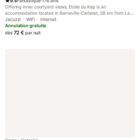
9.5
Fantastique
⋅
176 avis
Offering inner courtyard views, Etoile du Kap is an
accommodation located in Barneville-Carteret, 38 km from La
Cite de la Mer and 49 km from Tatihou Fort. The
Jacuzzi
WiFi
Internet
accommodation features a sauna and a hot tub.
Annulation gratuite
72 €
dès
par nuit