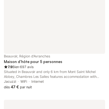
Beauvoir, Région d'Avranches
Maison d’hôte pour 5 personnes
7.9
Bien
⋅
697 avis
Situated in Beauvoir and only 6 km from Mont Saint Michel
Abbey, Chambres Les Salles features accommodation with
garden views, free WiFi and free private parking. It is set 6 km
Jacuzzi
WiFi
Internet
from Mont Saint-Michel and offers luggage storage space.
47 €
dès
par nuit