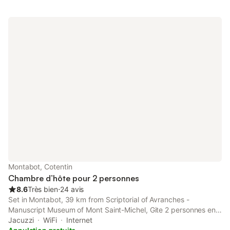
Montabot, Cotentin
Chambre d’hôte pour 2 personnes
8.6
Très bien
⋅
24 avis
Set in Montabot, 39 km from Scriptorial of Avranches -
Manuscript Museum of Mont Saint-Michel, Gite 2 personnes en
pleine nature avec jacuzzi privé et étang de pêche en
Jacuzzi
WiFi
Internet