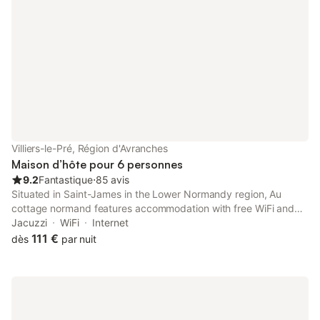
Villiers-le-Pré, Région d'Avranches
Maison d’hôte pour 6 personnes
9.2
Fantastique
⋅
85 avis
Situated in Saint-James in the Lower Normandy region, Au
cottage normand features accommodation with free WiFi and
free private parking, as well as access to a hot tub.
Jacuzzi
WiFi
Internet
111 €
dès
par nuit