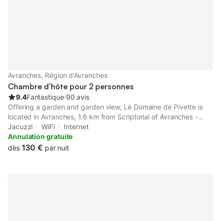
Avranches, Région d'Avranches
Chambre d’hôte pour 2 personnes
9.4
Fantastique
⋅
90 avis
Offering a garden and garden view, Le Domaine de Pivette is
located in Avranches, 1.6 km from Scriptorial of Avranches -
Manuscript Museum of Mont Saint-Michel and 27 km from
Jacuzzi
WiFi
Internet
Granville Train Station.
Annulation gratuite
130 €
dès
par nuit