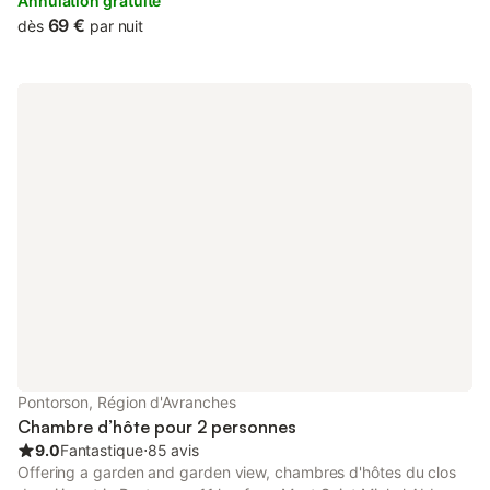
Normandie provides accommodation with a hot tub and spa
Annulation gratuite
facilities.
69 €
dès
par nuit
Pontorson, Région d'Avranches
Chambre d’hôte pour 2 personnes
9.0
Fantastique
⋅
85 avis
Offering a garden and garden view, chambres d'hôtes du clos