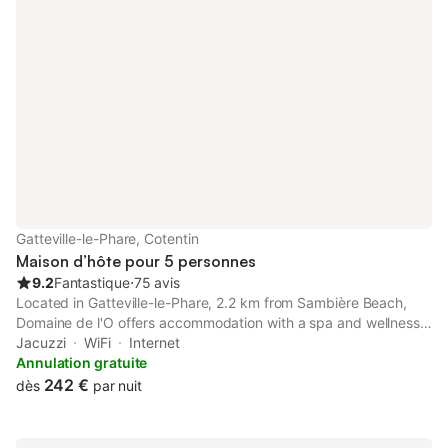
Gatteville-le-Phare, Cotentin
Maison d’hôte pour 5 personnes
9.2
Fantastique
⋅
75 avis
Located in Gatteville-le-Phare, 2.2 km from Sambière Beach,
Domaine de l'O offers accommodation with a spa and wellness
centre, free private parking, a garden and a shared lounge.
Jacuzzi
WiFi
Internet
Annulation gratuite
242 €
dès
par nuit