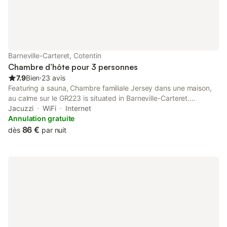
Barneville-Carteret, Cotentin
Chambre d’hôte pour 3 personnes
7.9
Bien
⋅
23 avis
Featuring a sauna, Chambre familiale Jersey dans une maison,
au calme sur le GR223 is situated in Barneville-Carteret.
Boasting a shared kitchen, this property also provides guests
Jacuzzi
WiFi
Internet
with a sun terrace.
Annulation gratuite
86 €
dès
par nuit