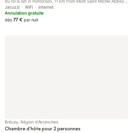
du roi is set in Pontorson, 11 km from Mont Saint Michel Abbey
and 11 km from Mont Saint-Michel.
Jacuzzi
WiFi
Internet
Annulation gratuite
77 €
dès
par nuit
Brécey, Région d'Avranches
Chambre d’hôte pour 2 personnes