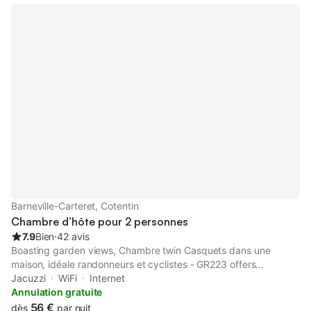
Barneville-Carteret, Cotentin
Chambre d’hôte pour 2 personnes
7.9
Bien
⋅
42 avis
Boasting garden views, Chambre twin Casquets dans une
maison, idéale randonneurs et cyclistes - GR223 offers
accommodation with a garden and a terrace, around 38 km
Jacuzzi
WiFi
Internet
from La Cite de la Mer.
Annulation gratuite
56 €
dès
par nuit