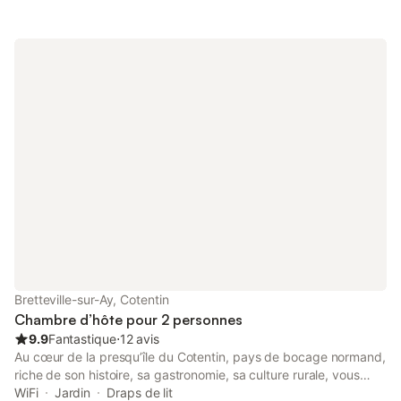
des amateurs de randonnée. Saint-Malo se trouve à 48 km de la
maison d’hôtes Graine de Rêves. L’aéroport Dinard Bretagne est
implanté à 55 km. La soirée étape VRP comprend une nuit et le
diner à la table familiale le tout pour 1 personne Sur le tarif
"nuitée" 30€ pour toute personne supplémentaire Dans le tarif
nuitée : la semaine le tarif 1 personne s'applique pour 2
personnes 85/95 € / 105/115 €
Bretteville-sur-Ay, Cotentin
Chambre d’hôte pour 2 personnes
9.9
Fantastique
⋅
12 avis
Au cœur de la presqu’île du Cotentin, pays de bocage normand,
riche de son histoire, sa gastronomie, sa culture rurale, vous
serez accueillis dans une authentique ferme du XVIème rénovée
WiFi
Jardin
Draps de lit