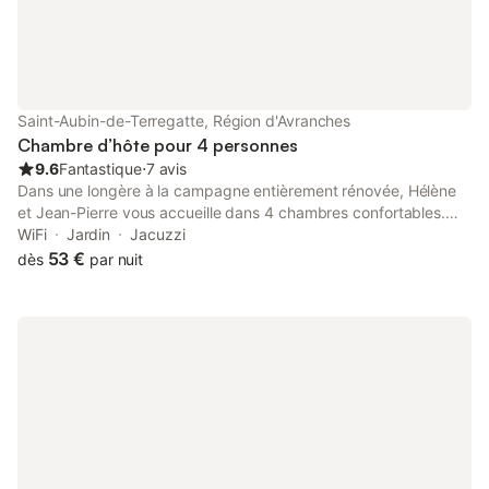
de partager avec vous, notre plaisir de vivre dans La Hague,
région aux paysages surprenants.
Saint-Aubin-de-Terregatte, Région d'Avranches
Chambre d’hôte pour 4 personnes
9.6
Fantastique
⋅
7 avis
Dans une longère à la campagne entièrement rénovée, Hélène
et Jean-Pierre vous accueille dans 4 chambres confortables.
Une salle équipée d'une cuisine vous permet de disposer d'un
WiFi
Jardin
Jacuzzi
lieu indépendant. Nombreux lieux de visite à proximité : Saint-
53 €
dès
par nuit
James, Le Mont-Saint-Michel, Avranches, Granville, Fougères,
Cancale, Saint-Malo. Chambres à l'étage pour une famille avec
lits superposés, petit coin salon. UN SPA-JACOUZI est mis à
votre disposition (interdit - de 16 ans )