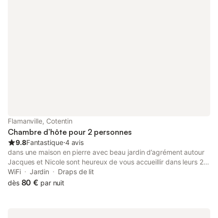
Flamanville, Cotentin
Chambre d’hôte pour 2 personnes
9.8
Fantastique
⋅
4 avis
dans une maison en pierre avec beau jardin d’agrément autour
Jacques et Nicole sont heureux de vous accueillir dans leurs 2
chambres d’hôtes avec salle de bain et WC privés à l'étage.
WiFi
Jardin
Draps de lit
salle aménagée avec coin cuisine à disponibilité des hôtes. 2 km
80 €
dès
par nuit
de la mer, à 150 m du GR 223, 1 km du château et de son bois
pour de belles promenades. 5 km pour ses commerces, 2 km
pour les restaurants.