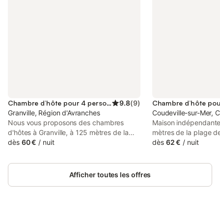
Chambre d’hôte pour 4 personnes
9.8
(
9
)
Granville, Région d'Avranches
Coudeville-sur-Mer, C
Nous vous proposons des chambres
Maison indépendante
d'hôtes à Granville, à 125 mètres de la
mètres de la plage d
plage. Le petit déjeuner est traditionnel
dès
60 €
/
nuit
Salle de bain et WC 
dès
62 €
/
nuit
(brioche et pain, yaourt, corn flakes)
à la terrasse. Lit de 
avec des confitures maison. 5 min en
ou un lit de 180 Lit b
voiture de l'embarcadère du port de
dans chaque chambr
Afficher toutes les offres
Granville (départ pour Chausey et Jersey
en haute saison). 45 km du Mont-Saint-
Michel (50 minutes), environ 100 km des
plages du débarquement (soit à 1h00 de