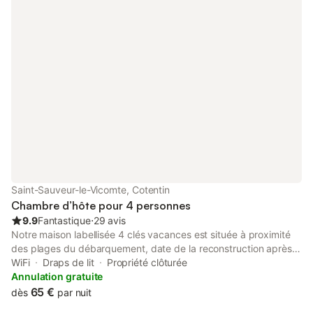
Saint-Sauveur-le-Vicomte, Cotentin
Chambre d’hôte pour 4 personnes
9.9
Fantastique
⋅
29 avis
Notre maison labellisée 4 clés vacances est située à proximité
des plages du débarquement, date de la reconstruction après
la seconde guerre mondiale Le charme et l'atmosphère des
WiFi
Draps de lit
Propriété clôturée
années 50 y flottent discrètement, elle a traversé le temps en
Annulation gratuite
gardant l'esprit des maisons de familles Le deuxième étage est
65 €
dès
par nuit
à votre disposition. Vous pourrez vous détendre dans un petit