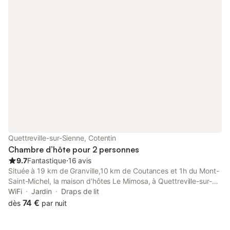
de la mer (l'île Tatihou est visible d'une des chambres) et à 800
m des premiers commerces, il suffit de longer la digue ! Elle est
située également tout près de GR. Le jardin est accessible.
Possibilité de rentrer des vélos dans le garage et stationnement
facile devant la maison.
Quettreville-sur-Sienne, Cotentin
Chambre d’hôte pour 2 personnes
9.7
Fantastique
⋅
16 avis
Située à 19 km de Granville,10 km de Coutances et 1h du Mont-
Saint-Michel, la maison d'hôtes Le Mimosa, à Quettreville-sur-
Sienne, vous accueille à la campagne, dans un cadre verdoyant
WiFi
Jardin
Draps de lit
et fleuri. Les 3 chambres sont au premier étage de la maison,
74 €
dès
par nuit
elles ne sont pas contiguës et sont équipées de volets roulants.
Pour un confort optimal, chaque lit de 160 cm possède 2