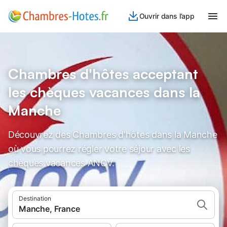
Ouvrir dans l’app
Chambres d'hôtes acceptant
les chèques vacances dans la
Manche
Découvrez des Chambres d'hôtes dans la Manche
où vous pourrez régler votre séjour avec les
chèques vacances ANCV.
Destination
Manche, France