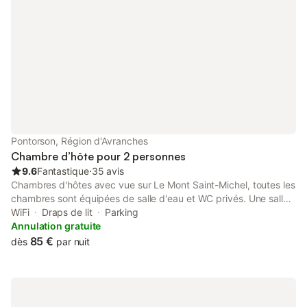
Pontorson, Région d'Avranches
Chambre d’hôte pour 2 personnes
9.6
Fantastique
⋅
35 avis
Chambres d'hôtes avec vue sur Le Mont Saint-Michel, toutes les
chambres sont équipées de salle d'eau et WC privés. Une salle
pour les petits déjeuners et un coin salon avec une vue directe
WiFi
Draps de lit
Parking
sur Le Mont Saint-Michel. Il y a une grande cour pour garer les
Annulation gratuite
voitures Nous sommes à 700 m des nouveaux parking du Mont
85 €
dès
par nuit
Saint-Michel. Idéal pour quelques jours au calme. Vue sur le
Mont Saint Michel Au total, la superficie de la chambre avec la
salle d'eau et WC séparé est env. 25 m². En dessous de 30 jours
: 100% payant