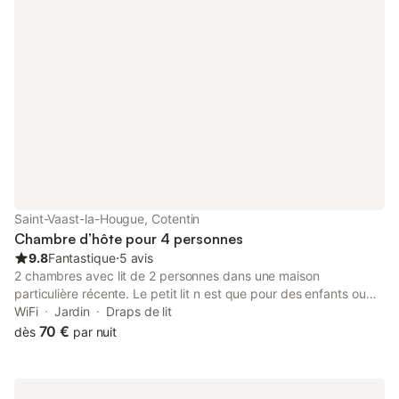
déjeuner très copieux compris.
Saint-Vaast-la-Hougue, Cotentin
Chambre d’hôte pour 4 personnes
9.8
Fantastique
⋅
5 avis
2 chambres avec lit de 2 personnes dans une maison
particulière récente. Le petit lit n est que pour des enfants ou
adolescents, il est au tarif de 25 euros la nuit. Les chambres
WiFi
Jardin
Draps de lit
sont à l'étage qui est entièrement réservé pour les hôtes. La
70 €
dès
par nuit
deuxième chambre n'est louée qu'avec la première (pas de
sanitaires partager avec des "inconnus"). Salle de bain et WC
séparés. La maison, dans un quartier, se situe à environ 300 m