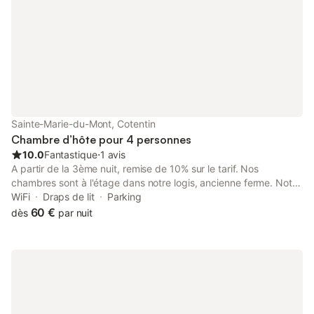
Sainte-Marie-du-Mont, Cotentin
Chambre d’hôte pour 4 personnes
10.0
Fantastique
⋅
1 avis
A partir de la 3ème nuit, remise de 10% sur le tarif. Nos
chambres sont à l'étage dans notre logis, ancienne ferme. Notre
maison est à la campagne, à proximité de la plage d'Utah
WiFi
Draps de lit
Parking
Beach, dans le parc des marais du Cotentin, près de la réserve
60 €
dès
par nuit
de Beauguillot. Notre plage de sable permet tous les plaisirs du
bord de mer : jeux, balades, baignade, voile, char à voile,
pêche. Notre ensemble forme un appartement sans cuisine.
Pour ceux qui réservent pour 4 personnes, la salle d'eau est
commune. Pour tous renseignements appelez-nous. Pour 2
personnes supplément de 25 € si vous utilisez la chambre Bleue
+ la chambre Amande Pour 3 personnes supplément de 10 €