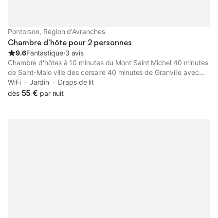
sous le soleil normand. "Plus qu'un simple hébergement, votre
hôte a à coeur de vous faire partager ses coups de coeur
locaux. Passionnés par son terroir, il se fera un plaisir de vous
Pontorson, Région d'Avranches
conseiller les meilleurs tables de Villedieu
Chambre d’hôte pour 2 personnes
9.6
Fantastique
⋅
3 avis
Chambre d'hôtes à 10 minutes du Mont Saint Michel 40 minutes
de Saint-Malo ville des corsaire 40 minutes de Granville avec
départ pour l’île Chaussey et Jersey. Vous disposez d'une
WiFi
Jardin
Draps de lit
chambre agréable avec salle de bain privative les WC séparés
55 €
dès
par nuit
pour un séjour d'une nuit ou de plusieurs afin de découvrir la
région nord Bretagne.