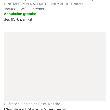
L'INSTANT ZEN NATURISTE ONLY ADULTE offers
accommodation with spa facilities and wellness packages.
Jacuzzi
WiFi
Internet
Boasting full-day security, this property also provides guests
Annulation gratuite
with a sun terrace.
95 €
dès
par nuit
Guérande, Région de Saint-Nazaire
Chambre d’hôte pour 2 personnes