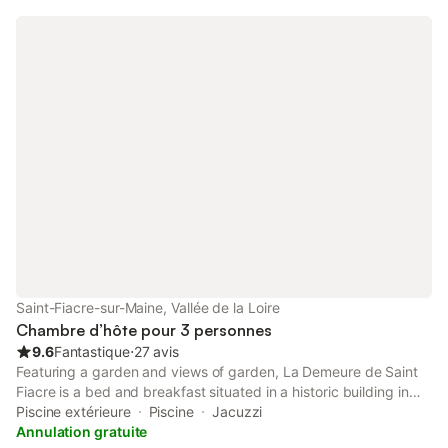
Saint-Fiacre-sur-Maine, Vallée de la Loire
Chambre d’hôte pour 3 personnes
9.6
Fantastique
⋅
27 avis
Featuring a garden and views of garden, La Demeure de Saint
Fiacre is a bed and breakfast situated in a historic building in
Saint-Fiacre-sur-Maine, 16 km from Le Lieu Unique. With inner
Piscine extérieure
Piscine
Jacuzzi
courtyard views, this accommodation offers a patio.
Annulation gratuite