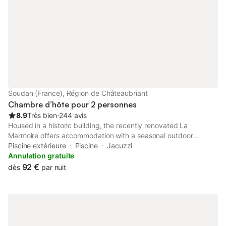
Soudan (France), Région de Châteaubriant
Chambre d’hôte pour 2 personnes
8.9
Très bien
⋅
244 avis
Housed in a historic building, the recently renovated La
Marmoire offers accommodation with a seasonal outdoor
swimming pool and free WiFi. The property features garden
Piscine extérieure
Piscine
Jacuzzi
views. The bed and breakfast has parking on-site, a hot tub
Annulation gratuite
and a shared lounge.
92 €
dès
par nuit