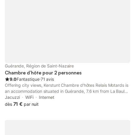
Guérande, Région de Saint-Nazaire
Chambre d’hôte pour 2 personnes
9.0
Fantastique
⋅
71 avis
Offering city views, Kerstunt Chambre d'hôtes Relais Motards is
an accommodation situated in Guérande, 7.6 km from La Baule-
Escoublac Train Station and 8.6 km from Atlantia-Palace of La
Jacuzzi
WiFi
Internet
Baule Conference. It is located 9.
71 €
dès
par nuit