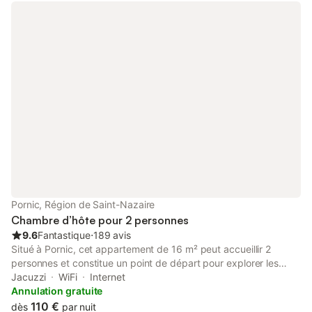
Pornic, Région de Saint-Nazaire
Chambre d’hôte pour 2 personnes
9.6
Fantastique
⋅
189 avis
Situé à Pornic, cet appartement de 16 m² peut accueillir 2
personnes et constitue un point de départ pour explorer les
environs côtiers. Le logement est situé au rez-de-chaussée et
Jacuzzi
WiFi
Internet
dispose d'une entrée privée, assurant un accès direct à l'espace
Annulation gratuite
extérieur. L'intérieur comprend une chambre avec un lit king-
110 €
dès
par nuit