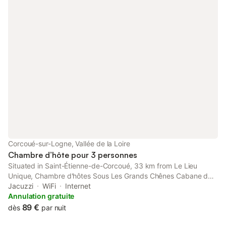
Corcoué-sur-Logne, Vallée de la Loire
Chambre d’hôte pour 3 personnes
Situated in Saint-Étienne-de-Corcoué, 33 km from Le Lieu
Unique, Chambre d'hôtes Sous Les Grands Chênes Cabane du
CHENE offers accommodation with spa facilities and wellness
Jacuzzi
WiFi
Internet
packages.
Annulation gratuite
89 €
dès
par nuit