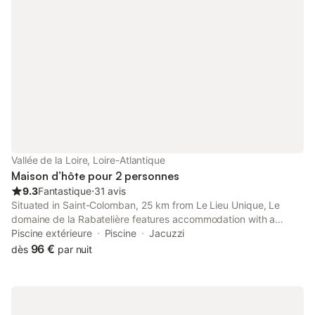
Vallée de la Loire, Loire-Atlantique
Maison d’hôte pour 2 personnes
9.3
Fantastique
⋅
31 avis
Situated in Saint-Colomban, 25 km from Le Lieu Unique, Le
domaine de la Rabatelière features accommodation with a
sauna, a hot tub and spa facilities. This property offers access
Piscine extérieure
Piscine
Jacuzzi
to a terrace, table tennis, free private parking and free WiFi.
96 €
dès
par nuit