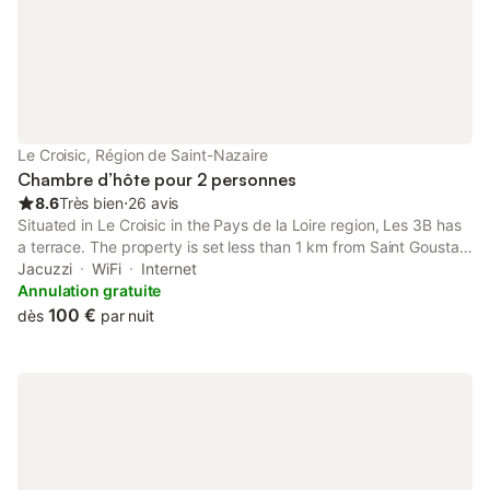
sécurisé. Le SPA est de 10 €
Le Croisic, Région de Saint-Nazaire
Chambre d’hôte pour 2 personnes
8.6
Très bien
⋅
26 avis
Situated in Le Croisic in the Pays de la Loire region, Les 3B has
a terrace. The property is set less than 1 km from Saint Goustan
Beach, 10 km from Atlantia-Palace of La Baule Conference and
Jacuzzi
WiFi
Internet
10 km from La Baule Casino.
Annulation gratuite
100 €
dès
par nuit