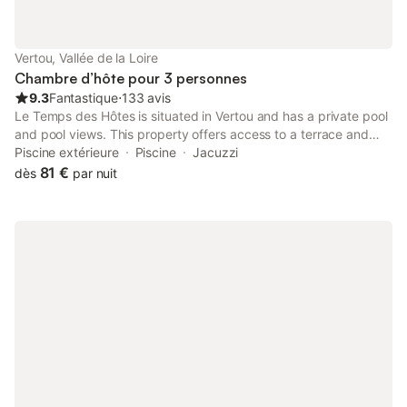
Vertou, Vallée de la Loire
Chambre d’hôte pour 3 personnes
9.3
Fantastique
⋅
133 avis
Le Temps des Hôtes is situated in Vertou and has a private pool
and pool views. This property offers access to a terrace and
free private parking. Guests can use the hot tub and the spa
Piscine extérieure
Piscine
Jacuzzi
facilities, or enjoy garden views.
81 €
dès
par nuit