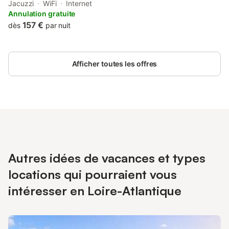
1.8 km from Plage de la Govelle. The accommodation has a spa
Jacuzzi
WiFi
Internet
bath. The bed and breakfast features family rooms.
Annulation gratuite
157 €
dès
par nuit
Afficher toutes les offres
Autres idées de vacances et types
locations qui pourraient vous
intéresser en Loire-Atlantique