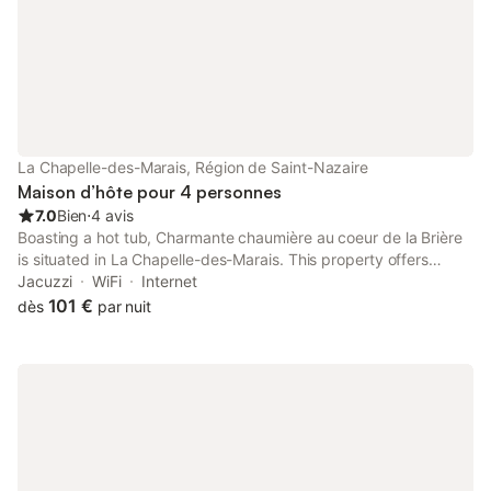
La Chapelle-des-Marais, Région de Saint-Nazaire
Maison d’hôte pour 4 personnes
7.0
Bien
⋅
4 avis
Boasting a hot tub, Charmante chaumière au coeur de la Brière
is situated in La Chapelle-des-Marais. This property offers
access to a terrace and free private parking.
Jacuzzi
WiFi
Internet
101 €
dès
par nuit