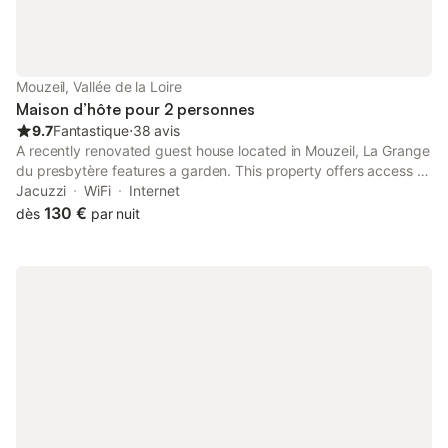
Mouzeil, Vallée de la Loire
Maison d’hôte pour 2 personnes
9.7
Fantastique
⋅
38 avis
A recently renovated guest house located in Mouzeil, La Grange
du presbytère features a garden. This property offers access to
a terrace, free private parking and free WiFi. The property is
Jacuzzi
WiFi
Internet
non-smoking and is set 34 km from Botanical Garden of...
130 €
dès
par nuit