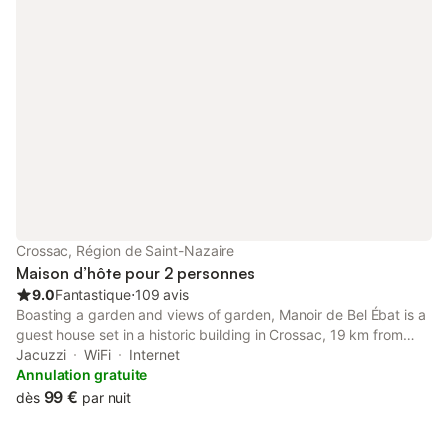
Crossac, Région de Saint-Nazaire
Maison d’hôte pour 2 personnes
9.0
Fantastique
⋅
109 avis
Boasting a garden and views of garden, Manoir de Bel Ébat is a
guest house set in a historic building in Crossac, 19 km from
Saint-Nazaire Train Station. Built in 18th century, the property
Jacuzzi
WiFi
Internet
includes hot tub and beauty services.
Annulation gratuite
99 €
dès
par nuit