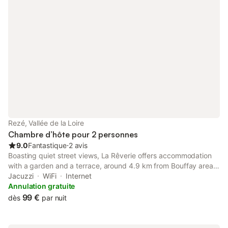
Rezé, Vallée de la Loire
Chambre d’hôte pour 2 personnes
9.0
Fantastique
⋅
2 avis
Boasting quiet street views, La Rêverie offers accommodation
with a garden and a terrace, around 4.9 km from Bouffay area.
The property is around 5.3 km from Castle of the Dukes of
Jacuzzi
WiFi
Internet
Brittany, 5.4 km from Printing Museum and 5.5 km from Le Lieu
Annulation gratuite
Unique.
99 €
dès
par nuit