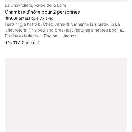
La Chevrolière, Vallée de la Loire
Chambre d’hôte pour 2 personnes
9.0
Fantastique
⋅
77 avis
Featuring a hot tub, Chez Daniel & Catherine is situated in La
Chevrolière. This bed and breakfast features a heated pool, a
garden, barbecue facilities, free WiFi and free private parking.
Piscine extérieure
Piscine
Jacuzzi
117 €
dès
par nuit