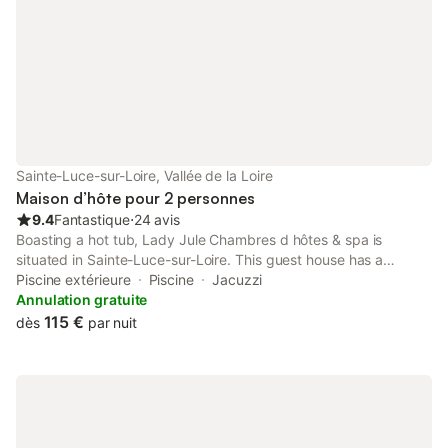
Sainte-Luce-sur-Loire, Vallée de la Loire
Maison d’hôte pour 2 personnes
9.4
Fantastique
⋅
24 avis
Boasting a hot tub, Lady Jule Chambres d hôtes & spa is
situated in Sainte-Luce-sur-Loire. This guest house has a
heated pool, a garden and free private parking. The property
Piscine extérieure
Piscine
Jacuzzi
offers soundproof units and is set 10 km from Le Lieu Unique.
Annulation gratuite
115 €
dès
par nuit