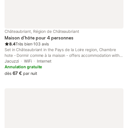
Châteaubriant, Région de Châteaubriant
Maison d’hôte pour 4 personnes
8.4
Très bien
⋅
103 avis
Set in Châteaubriant in the Pays de la Loire region, Chambre
hote - Dormir comme à la maison - offers accommodation with
access to a hot tub. Both free WiFi and parking on-site are
Jacuzzi
WiFi
Internet
available at the guest house free of charge.
Annulation gratuite
67 €
dès
par nuit