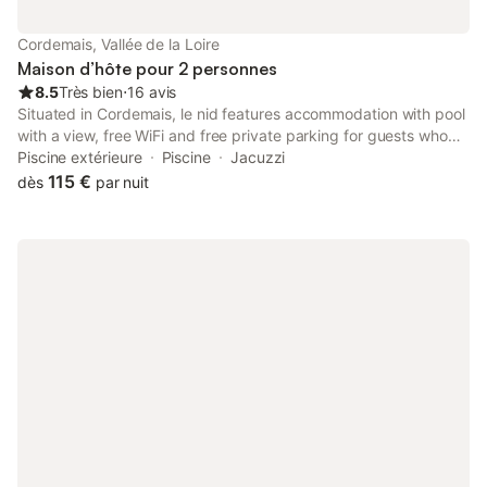
Cordemais, Vallée de la Loire
Maison d’hôte pour 2 personnes
8.5
Très bien
⋅
16 avis
Situated in Cordemais, le nid features accommodation with pool
with a view, free WiFi and free private parking for guests who
drive. A hot tub is available for guests, along with spa facilities.
Piscine extérieure
Piscine
Jacuzzi
115 €
dès
par nuit