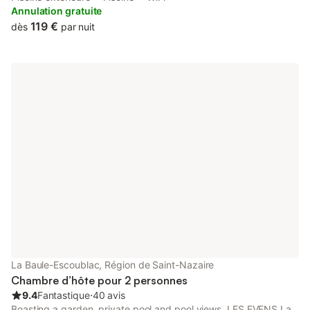
a terrace and free private parking.
Annulation gratuite
119 €
dès
par nuit
La Baule-Escoublac, Région de Saint-Nazaire
Chambre d’hôte pour 2 personnes
9.4
Fantastique
⋅
40 avis
Boasting a garden, private pool and pool views, LES EVENS La