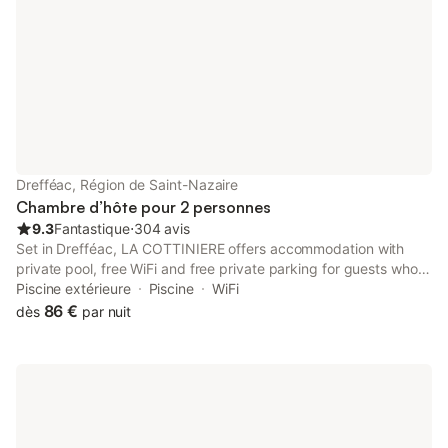
Drefféac, Région de Saint-Nazaire
Chambre d’hôte pour 2 personnes
9.3
Fantastique
⋅
304 avis
Set in Drefféac, LA COTTINIERE offers accommodation with
private pool, free WiFi and free private parking for guests who
drive.
Piscine extérieure
Piscine
WiFi
86 €
dès
par nuit