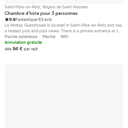
Saint-Père-en-Retz, Région de Saint-Nazaire
Chambre d’hôte pour 3 personnes
9.8
Fantastique
⋅
63 avis
Le Mottay Guesthouse is located in Saint-Père-en-Retz and has
a heated pool and pool views. There is a private entrance at the
bed and breakfast for the convenience of those who stay.
Piscine extérieure
Piscine
WiFi
Annulation gratuite
94 €
dès
par nuit