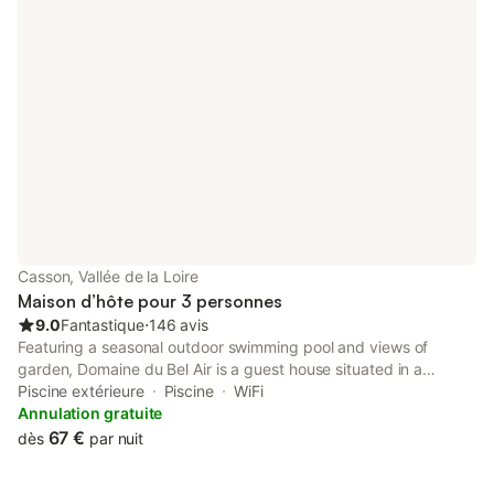
Casson, Vallée de la Loire
Maison d’hôte pour 3 personnes
9.0
Fantastique
⋅
146 avis
Featuring a seasonal outdoor swimming pool and views of
garden, Domaine du Bel Air is a guest house situated in a
historic building in Casson, 24 km from Castle of the Dukes of
Piscine extérieure
Piscine
WiFi
Brittany. With inner courtyard views, this accommodation
Annulation gratuite
features a...
67 €
dès
par nuit