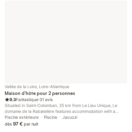
Vallée de la Loire, Loire-Atlantique
Maison d’hôte pour 2 personnes
9.3
Fantastique
⋅
31 avis
Situated in Saint-Colomban, 25 km from Le Lieu Unique, Le
domaine de la Rabatelière features accommodation with a
sauna, a hot tub and spa facilities. This property offers access
Piscine extérieure
Piscine
Jacuzzi
to a terrace, table tennis, free private parking and free WiFi.
97 €
dès
par nuit