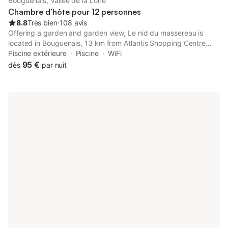
Bouguenais, Vallée de la Loire
Chambre d’hôte pour 12 personnes
8.8
Très bien
⋅
108 avis
Offering a garden and garden view, Le nid du massereau is
located in Bouguenais, 13 km from Atlantis Shopping Centre
and 13 km from Bouffay area.
Piscine extérieure
Piscine
WiFi
95 €
dès
par nuit