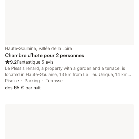
Haute-Goulaine, Vallée de la Loire
Chambre d’hôte pour 2 personnes
9.2
Fantastique
⋅
5 avis
Le Plessis renard, a property with a garden and a terrace, is
located in Haute-Goulaine, 13 km from Le Lieu Unique, 14 km
from Bouffay area, as well as 14 km from Botanical Garden of
Piscine
Parking
Terrasse
Nantes.
65 €
dès
par nuit