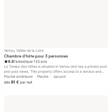
Vertou, Vallée de la Loire
Chambre d’hôte pour 3 personnes
9.3
Fantastique
⋅
133 avis
Le Temps des Hôtes is situated in Vertou and has a private pool
and pool views. This property offers access to a terrace and
free private parking. Guests can use the hot tub and the spa
Piscine extérieure
Piscine
Jacuzzi
facilities, or enjoy garden views.
81 €
dès
par nuit