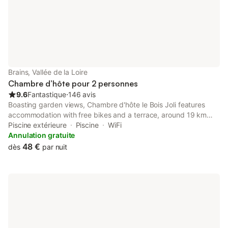
afin q
dispose de 2 chambr
Brains, Vallée de la Loire
Chambre d’hôte pour 2 personnes
9.6
Fantastique
⋅
146 avis
Boasting garden views, Chambre d'hôte le Bois Joli features
accommodation with free bikes and a terrace, around 19 km
from Bouffay area. This bed and breakfast has a private pool, a
Piscine extérieure
Piscine
WiFi
garden, barbecue facilities, free WiFi and free private parking.
Annulation gratuite
48 €
dès
par nuit