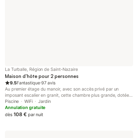
La Turballe, Région de Saint-Nazaire
Maison d’hôte pour 2 personnes
9.5
Fantastique
⋅
97 avis
Au premier étage du manoir, avec son accès privé par un
imposant escalier en granit, cette chambre plus grande, dotée
d'un adorable salon en mezzanine, avec sa vue dégagée sur la
Piscine
WiFi
Jardin
piscine, le jardin paysagé et la mer pour horizon … vous
Annulation gratuite
propose un lit double, une salle d'eau avec douche dans les
108 €
dès
par nuit
couleurs dominantes de vert olive et jaune paille. Afin de vous
assurer un meilleur confort cette chambre dispose de toilette
privé adjacent à cette dernière On the first floor of the manor,