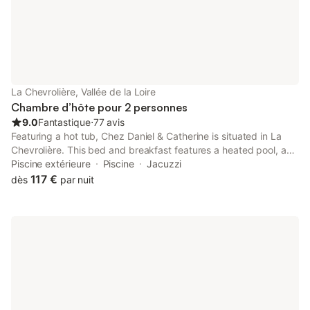
La Chevrolière, Vallée de la Loire
Chambre d’hôte pour 2 personnes
9.0
Fantastique
⋅
77 avis
Featuring a hot tub, Chez Daniel & Catherine is situated in La
Chevrolière. This bed and breakfast features a heated pool, a
garden, barbecue facilities, free WiFi and free private parking.
Piscine extérieure
Piscine
Jacuzzi
117 €
dès
par nuit