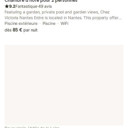
Chambre d’hôte pour 2 personnes
9.2
Fantastique
⋅
49 avis
Featuring a garden, private pool and garden views, Chez
Victoria Nantes Erdre is located in Nantes. This property offers
access to a terrace, free private parking and free WiFi.
Piscine extérieure
Piscine
WiFi
85 €
dès
par nuit