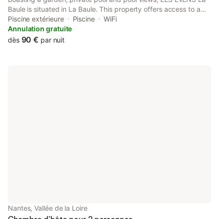
Baule is situated in La Baule. This property offers access to a
terrace, free private parking and free WiFi. The property is non-
Piscine extérieure
Piscine
WiFi
smoking and is located 2.7 km from La Baule Beach.
Annulation gratuite
90 €
dès
par nuit
Nantes, Vallée de la Loire