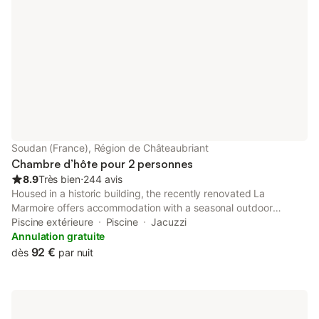
Soudan (France), Région de Châteaubriant
Chambre d’hôte pour 2 personnes
8.9
Très bien
⋅
244 avis
Housed in a historic building, the recently renovated La
Marmoire offers accommodation with a seasonal outdoor
swimming pool and free WiFi. The property features garden
Piscine extérieure
Piscine
Jacuzzi
views. The bed and breakfast has parking on-site, a hot tub
Annulation gratuite
and a shared lounge.
92 €
dès
par nuit