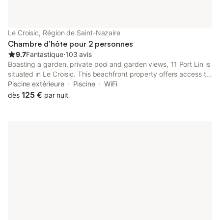
Le Croisic, Région de Saint-Nazaire
Chambre d’hôte pour 2 personnes
9.7
Fantastique
⋅
103 avis
Boasting a garden, private pool and garden views, 11 Port Lin is
situated in Le Croisic. This beachfront property offers access to
a terrace and free WiFi. The property is non-smoking and is
Piscine extérieure
Piscine
WiFi
located 300 metres from Jumel Beach.
125 €
dès
par nuit