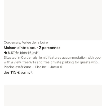
Cordemais, Vallée de la Loire
Maison d’hôte pour 2 personnes
8.5
Très bien
⋅
16 avis
Situated in Cordemais, le nid features accommodation with pool
with a view, free WiFi and free private parking for guests who
drive. A hot tub is available for guests, along with spa facilities.
Piscine extérieure
Piscine
Jacuzzi
115 €
dès
par nuit