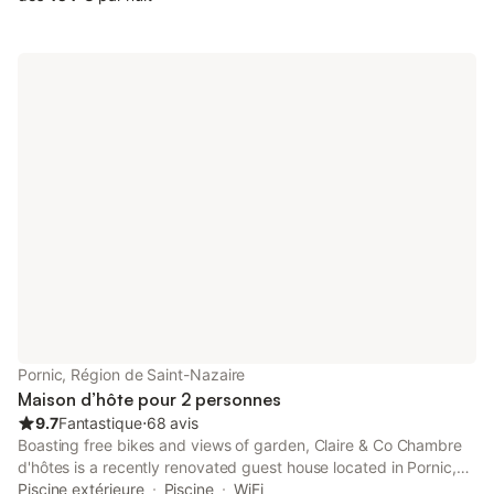
Pornic, Région de Saint-Nazaire
Maison d’hôte pour 2 personnes
9.7
Fantastique
⋅
68 avis
Boasting free bikes and views of garden, Claire & Co Chambre
d'hôtes is a recently renovated guest house located in Pornic,
6.7 km from Pornic Train Station. This property offers access to
Piscine extérieure
Piscine
WiFi