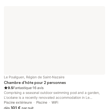
Le Pouliguen, Région de Saint-Nazaire
Chambre d’hôte pour 2 personnes
9.5
Fantastique
⋅
16 avis
Comprising a seasonal outdoor swimming pool and a garden,
L'océane is a recently renovated accommodation in Le
Pouliguen located close to Baie de Labégo Beach. This property
Piscine extérieure
Piscine
WiFi
offers access to a terrace, free private parking and free WiFi.
101 €
dès
par nuit