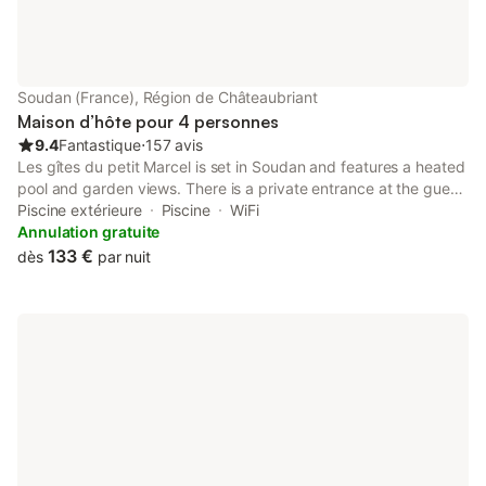
Soudan (France), Région de Châteaubriant
Maison d’hôte pour 4 personnes
9.4
Fantastique
⋅
157 avis
Les gîtes du petit Marcel is set in Soudan and features a heated
pool and garden views. There is a private entrance at the guest
house for the convenience of those who stay.
Piscine extérieure
Piscine
WiFi
Annulation gratuite
133 €
dès
par nuit