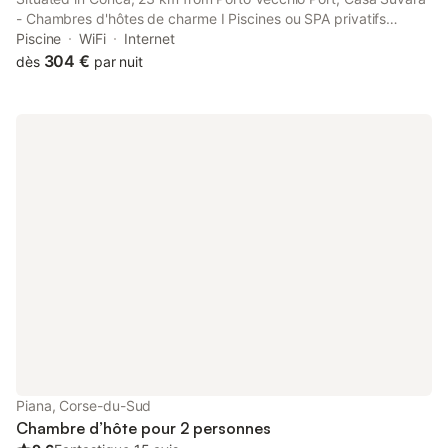
- Chambres d'hôtes de charme I Piscines ou SPA privatifs
features accommodation with pool with a view, free private
Piscine
WiFi
Internet
parking, an open-air bath and a garden.
304 €
dès
par nuit
Piana, Corse-du-Sud
Chambre d’hôte pour 2 personnes