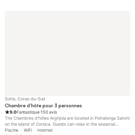
Sotta, Corse-du-Sud
Chambre d’hôte pour 3 personnes
9.0
Fantastique
⋅
150 avis
The Chambres d'hôtes Arghjola are located in Petralonga Salvini
on the island of Corsica. Guests can relax in the seasonal
outdoor pool or on Santa Giulia beach, 7.2 km from the
Piscine
WiFi
Internet