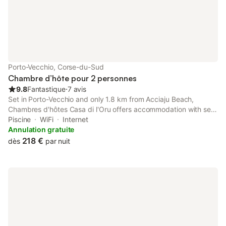
Porto-Vecchio, Corse-du-Sud
Chambre d’hôte pour 2 personnes
9.8
Fantastique
⋅
7 avis
Set in Porto-Vecchio and only 1.8 km from Acciaju Beach,
Chambres d'hôtes Casa di l'Oru offers accommodation with sea
views, free WiFi and free private parking. The property features
Piscine
WiFi
Internet
mountain and pool views, and is 8 km from Porto Vecchio Port.
Annulation gratuite
218 €
dès
par nuit