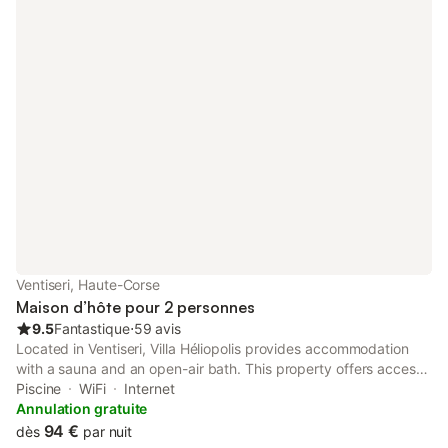
Ventiseri, Haute-Corse
Maison d’hôte pour 2 personnes
9.5
Fantastique
⋅
59 avis
Located in Ventiseri, Villa Héliopolis provides accommodation
with a sauna and an open-air bath. This property offers access
to a terrace, free private parking and free WiFi.
Piscine
WiFi
Internet
Annulation gratuite
94 €
dès
par nuit