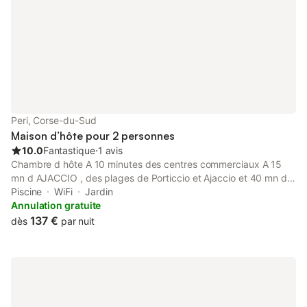
Peri, Corse-du-Sud
Maison d’hôte pour 2 personnes
10.0
Fantastique
⋅
1 avis
Chambre d hôte A 10 minutes des centres commerciaux A 15
mn d AJACCIO , des plages de Porticcio et Ajaccio et 40 mn de
la montagne de Vizzavona Restaurant pizzeria à 5 minutes
Piscine
WiFi
Jardin
Tranquillité absolue, piscine, jacuzzi , terrain de pétanque et
Annulation gratuite
table de Ping pong à la campagne
137 €
dès
par nuit