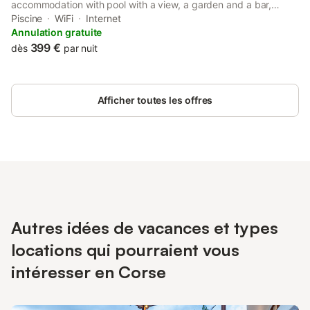
accommodation with pool with a view, a garden and a bar,
around 39 km from Station de Furiani. Built in 1921, the property
Piscine
WiFi
Internet
includes hot tub and solarium.
Annulation gratuite
399 €
dès
par nuit
Afficher toutes les offres
Autres idées de vacances et types
locations qui pourraient vous
intéresser en Corse