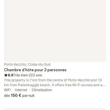
Porto-Vecchio, Corse-du-Sud
Chambre d’hôte pour 2 personnes
8.9
Très bien
⋅
223 avis
This property is 7 km from the centre of Porto-Vecchio and 10
km from Palombaggia beach. It offers free Wi-Fi access and a
terrace with aromatic plants. The owner can show you how to
WiFi
Internet
Climatisation
make essential oils.
150 €
dès
par nuit