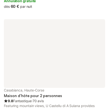
accommodation. Bonifacio is 23 km away.
Annulation gratuite
60 €
dès
par nuit
Casabianca, Haute-Corse
Maison d’hôte pour 2 personnes
9.8
Fantastique
⋅
70 avis
Featuring mountain views, U Castellu di A Sulana provides