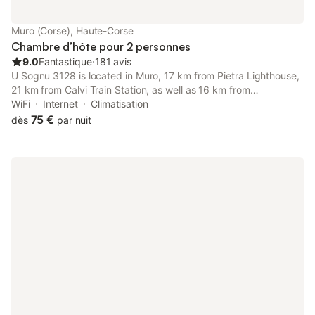
Muro (Corse), Haute-Corse
Chambre d’hôte pour 2 personnes
9.0
Fantastique
⋅
181 avis
U Sognu 3128 is located in Muro, 17 km from Pietra Lighthouse,
21 km from Calvi Train Station, as well as 16 km from
Calenzana-Lumio Train Station. It is situated 8.6 km from
WiFi
Internet
Climatisation
Codole Lake and features full-day security.
75 €
dès
par nuit