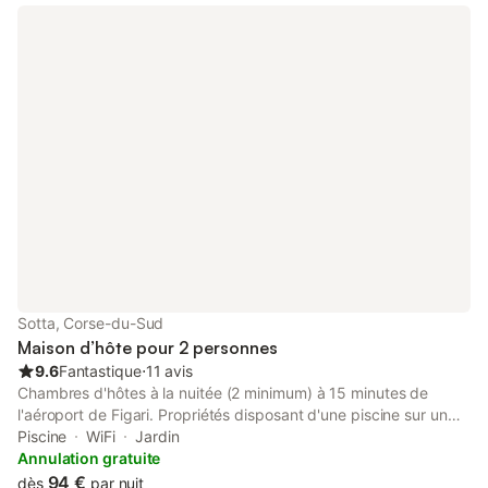
Sotta, Corse-du-Sud
Maison d’hôte pour 2 personnes
9.6
Fantastique
⋅
11 avis
Chambres d'hôtes à la nuitée (2 minimum) à 15 minutes de
l'aéroport de Figari. Propriétés disposant d'une piscine sur un
terrain fleuri et arboré de 1200 m2 Sa situation privilégiée vous
Piscine
WiFi
Jardin
permet de vous évader en 20 minutes.... le calme de la
Annulation gratuite
campagne à proximité des plus beaux sites de la Corse du
94 €
dès
par nuit