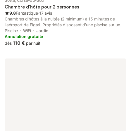
Sotta, Corse-du-Sud
Chambre d’hôte pour 2 personnes
9.8
Fantastique
⋅
17 avis
Chambres d'hôtes à la nuitée (2 minimum) à 15 minutes de
l'aéroport de Figari. Propriétés disposant d'une piscine sur un
terrain fleuri et arboré de 1200 m2 Sa situation privilégiée vous
Piscine
WiFi
Jardin
permet de vous évader en 20 minutes.... le calme de la
Annulation gratuite
campagne à proximité des plus beaux sites de la Corse du
110 €
dès
par nuit
Sud.... Choisissez votre programme! Bord de mer ou montagne
la région vous surprendra par la beauté et la diversité de ses
paysages Porto-Vecchio et ses plage( Palombaggia Santa
Giulia) Bonifacio et citadelle les aiguilles de Bavella ,les piscines
naturelles de Cavu... La convivialité et la simplicité sont de
mise...