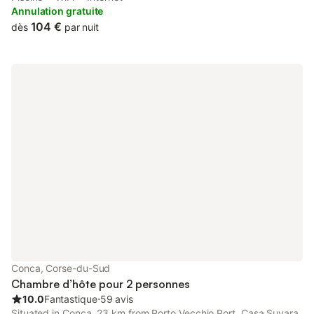
century, the property includes sauna and hot tub.
Annulation gratuite
104 €
dès
par nuit
Conca, Corse-du-Sud
Chambre d’hôte pour 2 personnes
10.0
Fantastique
⋅
59 avis
Situated in Conca, 23 km from Porto Vecchio Port, Casa Suvara