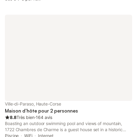
Sud.... Choisissez votre programme! Bord de mer ou montagne
la région vous surprendra par la beauté et la diversité de ses
paysages Porto-Vecchio et ses plage( Palombaggia Santa
Giulia) Bonifacio et citadelle les aiguilles de Bavella ,les piscines
naturelles de Cavu... La convivialité et la simplicité sont de
mise...
Ville-di-Paraso, Haute-Corse
Maison d’hôte pour 2 personnes
8.8
Très bien
⋅
164 avis
Boasting an outdoor swimming pool and views of mountain,
1722 Chambres de Charme is a guest house set in a historic
building in Ville-di-Paraso, 9 km from Codole Lake. Built in 18th
Piscine
WiFi
Internet