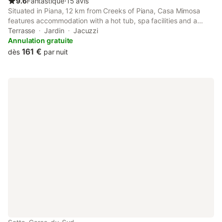
9.6
Fantastique
⋅
15 avis
Situated in Piana, 12 km from Creeks of Piana, Casa Mimosa
features accommodation with a hot tub, spa facilities and a
public bath. There is a private entrance at the bed and
Terrasse
Jardin
Jacuzzi
breakfast for the convenience of those who stay.
Annulation gratuite
161 €
dès
par nuit