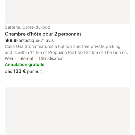
1 km de la plage et de la gare. Le centre-ville est à 2 km et les
transports en commun sont accessibles à moins de 1 km. Des
installations de spa sont également à disposition.
Sartène, Corse-du-Sud
Chambre d’hôte pour 2 personnes
9.6
Fantastique
⋅
21 avis
Casa Una Storia features a hot tub and free private parking,
and is within 14 km of Propriano Port and 22 km of The Lion of
Roccapina. The property features mountain and garden views,
WiFi
Internet
Climatisation
and is 28 km from Archaeological site of Cucuruzzu and Capula.
Annulation gratuite
133 €
dès
par nuit