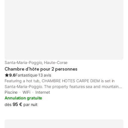
Santa-Maria-Poggio, Haute-Corse
Chambre d’hôte pour 2 personnes
9.6
Fantastique
⋅
13 avis
Featuring a hot tub, CHAMBRE HOTES CARPE DIEM is set in
Santa-Maria-Poggio. The property features sea and mountain
views, and is 2.1 km from Plage de Vanga di l'Oru.
Piscine
WiFi
Internet
Annulation gratuite
95 €
dès
par nuit