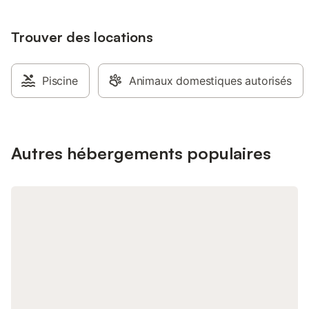
de Corse du Sud.
imprenable sur la me
Asphodèle, vous choisi
Trouver des locations
king size 180x200 ou 
90x200. Dans chaque
possible d'ajouter un 
Les 3 chambres sont 
Piscine
Animaux domestiques autorisés
climatisation réversib
chaises et transats s
disposition sur les ter
est proposé un coin 
table de jardin. Une m
Autres hébergements populaires
sécurisée est ouverte
Une cuisine équipée e
disposition avec réfr
cuisson, micro-ondes e
fournie. Vous dispos
machine à laver (5€). 
petits déjeuners sont 
terrasse ou dans la c
hôtes : pain, confitur
tout est fait maison.