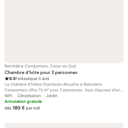
Port and 22 km of The Lion of Roccapina. The property features
mountain and garden views, and is 28 km from Archaeological
site of Cucuruzzu and Capula.
Belvédère-Campomoro, Corse-du-Sud
Chambre d’hôte pour 2 personnes
9.5
Fantastique
⋅
3 avis
La chambre d’hôtes Chambres-Alcudina à Belvedere
Campomoro offre 15 m² pour 2 personnes. Vous disposez d’une
chambre et d’une salle de bain. Profitez de la climatisation, d’un
WiFi
Climatisation
Jardin
balcon avec vue sur la mer et la montagne, du Wi-Fi haut débit
Annulation gratuite
adapté aux appels vidéo, d’un accès intérieur de plain-pied et
180 €
dès
par nuit
du petit-déjeuner inclus. En soirée, sur réservation, vous pouvez
déguster des plats faits maison. Cette adresse garantit confort
et praticité pour un séjour agréable. Située au sommet du