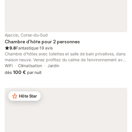
confort. Idéalement située pour visiter la Haute-Corse, la région
du Nebbiu, mais aussi la Balagne, L’Île-Rousse et Calvi à 1h15 en
voiture, Corte à 1h00, la Castagniccia à 1h00, le Cap Corse,
Saint-Florent à 20 minutes et Bastia à 45 minutes.
Ajaccio, Corse-du-Sud
Chambre d’hôte pour 2 personnes
9.8
Fantastique
⋅
19 avis
Chambre d'hôtes avec toilettes et salle de bain privatives, dans
maison neuve. Venez profitez du calme de l'environnement avec
vue sur la mer.
WiFi
Climatisation
Jardin
100 €
dès
par nuit
Hôte Star