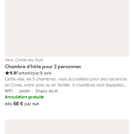
Vico, Corse-du-Sud
Chambre d’hôte pour 2 personnes
9.9
Fantastique
⋅
8 avis
Cette villa, de 5 chambres, vous accueillera pour des vacances
en Corse, entre amis ou en famille. 4 chambres sont équipées
chacune de grands lits doubles et 1 chambre de 2 lits simples
WiFi
Jardin
Draps de lit
pouvant faire un lit double. Toutes équipées d'une télévision, les
Annulation gratuite
draps et serviettes sont fournies. Chaque chambre dispose
68 €
dès
par nuit
d'une salle d'eau, un lavabo, une douche et WC Nous mettons à
disposition un micro onde et un réfrigérateur congelateur vous
permettant de conserver un minimum d'aliments (la moitié d'une
étagère par chambre) que vous dégusterez dans la grande
salle de séjour ou sur la terrasse, avec sa vue dégagée sur la