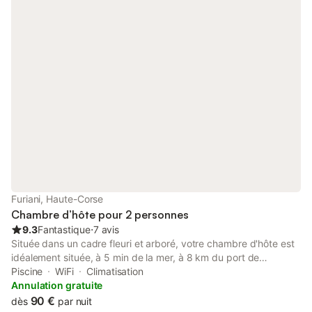
pour salle d'eau privatisée.
Furiani, Haute-Corse
Chambre d’hôte pour 2 personnes
9.3
Fantastique
⋅
7 avis
Située dans un cadre fleuri et arboré, votre chambre d'hôte est
idéalement située, à 5 min de la mer, à 8 km du port de
commerce de Bastia et à environ 14 km de l'aéroport de Bastia
Piscine
WiFi
Climatisation
Poretta. La propriété est fermée par un portail automatique
Annulation gratuite
avec place de parking (une télécommande vous sera remise à
90 €
dès
par nuit