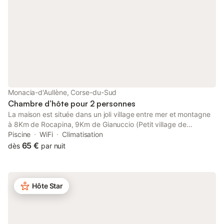
un supplément.
Monacia-d'Aullène, Corse-du-Sud
Chambre d’hôte pour 2 personnes
La maison est située dans un joli village entre mer et montagne
à 8Km de Rocapina, 9Km de Gianuccio (Petit village de
montagne "Chaine de l' Omu di Cagna" et sa magnifique
Piscine
WiFi
Climatisation
randonnée), 20Km de Bonifacio avec ses falaises calcaires et
65 €
dès
par nuit
ses très belles plages, 28Km de Porto-Vecchio et ses plages
mythiques, 30Km de Sartène (ville médiévale) dans le village 3
restaurants, un bar, un snack et une épicerie. A 5Km, dans le
village de Pianottoli, vous trouverez 2 Supermarchés, 1 tabac et
Hôte Star
1 boulangerie ainsi que des restaurants. L'hébergement est
équipé d'une Piscine de 8mX4m avec mobilier de jardin,
kiosque et pergola, de 4 chambres climatisées, 3 salles de bain