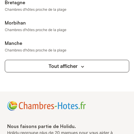
Bretagne
de nombreuses activités : tennis,
Chambres d’hôtes proche de la plage
pétanque, randonnée, cyclisme, golf 18
trous, équitation et bien sûr toutes les
Morbihan
activités relatives à la plage et à la mer ...
Cuisine entièrement équipée sur terrasse
Chambres d’hôtes proche de la plage
avec véranda à disposition des
chambres. Coin repas intérieur ou
Manche
extérieur. Chambres AVEC ou SANS
Chambres d’hôtes proche de la plage
petits déjeuners, au choix, déduction de
6€ par personne, Si un séjour de UNE ou
DEUX nuits, supplément ménage 20€.
Tout afficher
Nous faisons partie de Holidu.
Holidu regroupe plus de 20 marques pour vous aider à