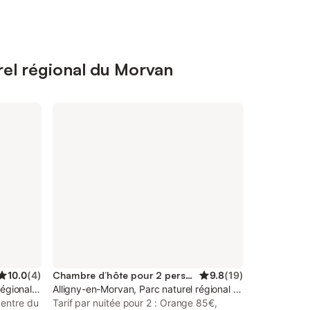
rel régional du Morvan
10.0
(
4
)
Chambre d’hôte pour 2 personnes
9.8
(
19
)
régional du Morvan
Alligny-en-Morvan, Parc naturel régional du Morvan
centre du
Tarif par nuitée pour 2 : Orange 85€,