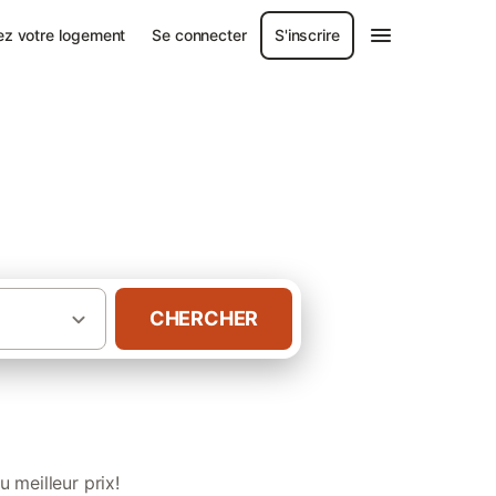
ez votre logement
Se connecter
S'inscrire
 naturel régional
CHERCHER
dans le Parc naturel régional du Morvan
 meilleur prix!