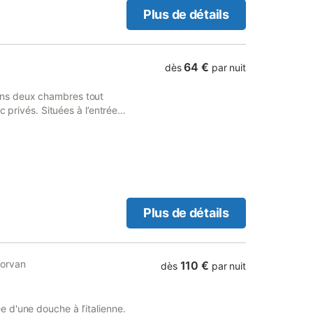
Plus de détails
64 €
dès
par nuit
ons deux chambres tout
c privés. Situées à l’entrée
es et monuments en
 draps et linge de toilette.
commune. Vous pourrez
 la même adresse.
Plus de détails
Morvan
110 €
dès
par nuit
 d'une douche à l’italienne.