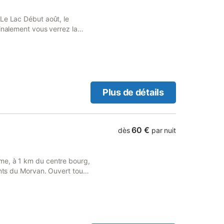
Le Lac Début août, le
inalement vous verrez la
nouveau et au mois de mai le
jouir de la natation, du
nt tout à fait à des
 randonnée et de pistes de
otocyclistes. 1 animal est
e 10 €.
Plus de détails
60 €
dès
par nuit
me, à 1 km du centre bourg,
onts du Morvan. Ouvert toute
r. Possibilité de déplier un