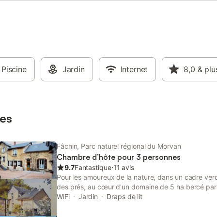
spacieuse et lumineuse avec dou
lavabo et toilettes. De l'entrée, v
accédez à la chambre à coucher. 
une grande armoire ancienne av
étagères et une penderie. Le lit 
peut être séparé, veuillez nous e
à l'avance.
Piscine
Jardin
Internet
8,0
& plu
es
Fâchin, Parc naturel régional du Morvan
Chambre d’hôte pour 3 personnes
9.7
Fantastique
⋅
11 avis
Pour les amoureux de la nature, dans un cadre verd
des prés, au cœur d'un domaine de 5 ha bercé par l
authentique moulin du XVIIIème. Trois chambres d’
WiFi
Jardin
Draps de lit
Campagnarde » est située en RDC et est composée
lits 90x190 et d'une salle d'eau (douche) avec WC