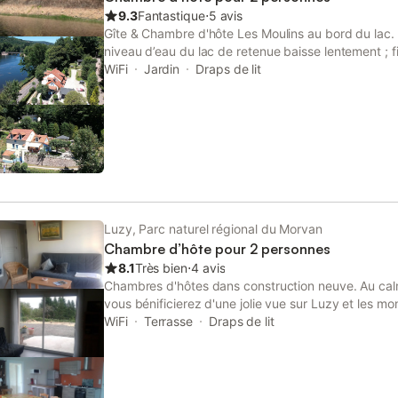
9.3
Fantastique
⋅
5 avis
Gîte & Chambre d'hôte Les Moulins au bord du lac. 
niveau d’eau du lac de retenue baisse lentement ; f
rivière l’Yonne. Au printemps, le lac se remplit de 
WiFi
Jardin
Draps de lit
lac est entièrement plein. Dans le lac, vous pourrez 
canotage et de la pêche. En outre, le Morvan convie
vacances sportives. Il y a beaucoup de sentiers de
VTT. Les environs sont aussi merveilleux pour les m
admis (sur demande), nous facturons un montant d
Luzy, Parc naturel régional du Morvan
Chambre d’hôte pour 2 personnes
8.1
Très bien
⋅
4 avis
Chambres d'hôtes dans construction neuve. Au cal
vous bénificierez d'une jolie vue sur Luzy et les m
l'année, nous nous ferons un plaisir de vous accueilli
WiFi
Terrasse
Draps de lit
BZ pour enfants dans la chambre.