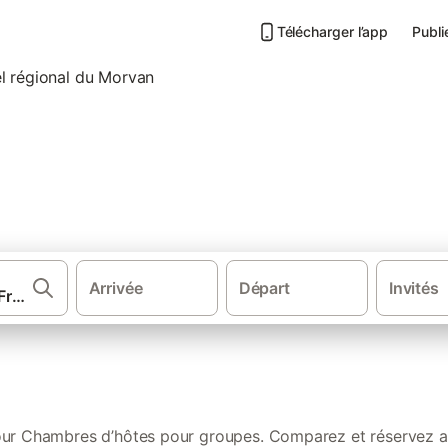
Télécharger l’app
Publi
tes pour groupes dans le Parc
Arrivée
Départ
Invités
·
·
·
·
tes
France
Bourgogne
Yonne
Chambres d’hôtes pour groupes 
our Chambres d’hôtes pour groupes. Comparez et réservez au