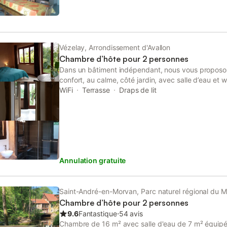
Vézelay, Arrondissement d'Avallon
Chambre d’hôte pour 2 personnes
Dans un bâtiment indépendant, nous vous propos
confort, au calme, côté jardin, avec salle d’eau et w
de Vézelay, vous accédez à pied à tous les servic
WiFi
Terrasse
Draps de lit
quelques minutes. Les tarifs inclus le petit déjeuner,
Une petite cuisine a été aménagée dans la pièce 
déguster les bières produites par le propriétaire à
Annulation gratuite
Saint-André-en-Morvan, Parc naturel régional du 
Chambre d’hôte pour 2 personnes
9.6
Fantastique
⋅
54 avis
Chambre de 16 m² avec salle d'eau de 7 m² équipée