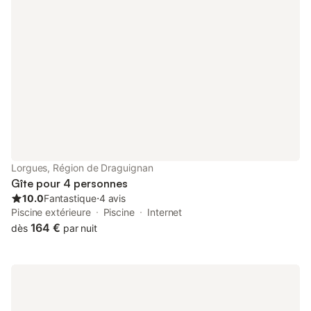
protégée commencent à distance de marche. À 10 minutes à
pied, vous trouverez une petite boutique et le petit port, ainsi
que des activités de sports nautiques. Les plages sont
également à proximité. Le cottage est situé sur la presqu'île de
Giens et sur cette presqu'île se trouve le service de ferry pour
l'île de Porquerolles. Vous pouvez y faire une excursion d'une
journée ou vous laisser tenter par la réservation d'un cours de
plongée / d'une excursion. Le cottage est meublé de façon
moderne. La terrasse est directement accessible depuis le
cottage. De là, par temps clair, vous pouvez voir la ville de
Hyères par-delà la baie. Vous disposez de votre propre parking
et le parc est fermé par une barrière pour éviter trop de
Lorgues, Région de Draguignan
promeneurs. Bref, vous êtes dans le magnifique sud de la
Gîte pour 4 personnes
France, dans un endroit calme. Depuis le parking privé, 25
10.0
Fantastique
⋅
4 avis
marches en
Piscine extérieure
Piscine
Internet
164 €
dès
par nuit