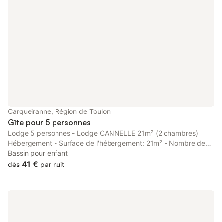
Carqueiranne, Région de Toulon
Gîte pour 5 personnes
Lodge 5 personnes - Lodge CANNELLE 21m² (2 chambres)
Hébergement - Surface de l'hébergement: 21m² - Nombre de
chambres: 2 - Nombre de couchages: 5 - Terrasse semi-
Bassin pour enfant
couverte - 1 chambre: 1 lit double 190x140cm - 1 chambre: 1 lit
41 €
dès
par nuit
superposé pour 2 personnes, 2 lits simples - Ancienneté de
l'hébergement: Entre 2 et 5 ans Équipements - Sans eau
courante - Ventilateur: Inclus dans le prix - Type de cuisine: Coin
cuisine - Plaques vitrocéramiques - Micro-ondes - Réfrigérateur
- Congélateur - Vaisselle et ustensiles de cuisine - Cafetière