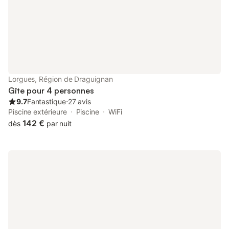
Animaux: Uniquement chiens autorisés - 1 animal autorisé - Prix
par animal: Prix non connu - Chien de 1ère catégorie interdit
Chien de 2ème catégorie interdit Informations d'arrivée - Heure
d'arrivée: À partir de 17:00 - Heure de départ: Jusqu'à 10:00 -
Numéro de téléphone: 04 94 04 64 89 Taxes et frais
supplémentaires - Montant de la caution: 300,00 € - Montant
de la caution du ménage: 90,00 € - Taxe de séjour non incluse -
Taxe de séjour: - Éco-participation (à payer sur place): - Merci
Lorgues, Région de Draguignan
de prévoir un moyen de paiement pour la caution et les taxes
Gîte pour 4 personnes
obligatoires à régler sur place. Situé à l’entrée du Parc Naturel
9.7
Fantastique
⋅
27 avis
Ré
Piscine extérieure
Piscine
WiFi
142 €
dès
par nuit