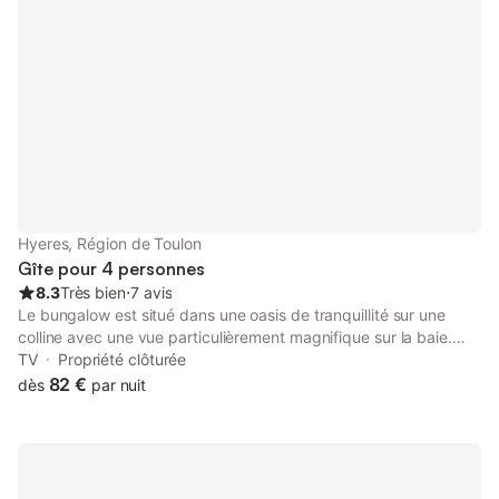
Hyeres, Région de Toulon
Gîte pour 4 personnes
8.3
Très bien
⋅
7 avis
Le bungalow est situé dans une oasis de tranquillité sur une
colline avec une vue particulièrement magnifique sur la baie.
C'est une maison très bien équipée, pouvant accueillir 2 à 4
TV
Propriété clôturée
personnes et disposant d'un jardin privé. Le petit bungalow est
82 €
dès
par nuit
adjacent à la réserve naturelle protégée "Cirques de la
Darboussierre". Vous pouvez entrer dans la réserve naturelle
depuis le cottage et, à environ 10 minutes de marche, vous
baigner dans une petite baie entourée de rochers. De
magnifiques sentiers de randonnée dans cette réserve naturelle