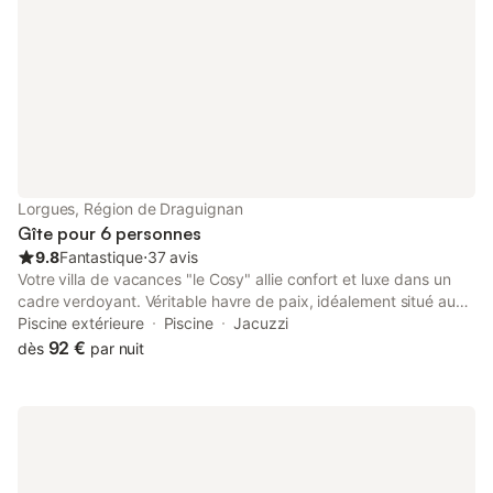
Lorgues, Région de Draguignan
Gîte pour 6 personnes
9.8
Fantastique
⋅
37 avis
Votre villa de vacances "le Cosy" allie confort et luxe dans un
cadre verdoyant. Véritable havre de paix, idéalement situé au
cœur de la Côte d'Azur, à proximité du charmant village de
Piscine extérieure
Piscine
Jacuzzi
Lorgues. Offrant une magnifique vue provençale sur les
92 €
dès
par nuit
vignobles environnants et implanté sur une grande parcelle de
plus de 1 600 m², la propriété privée et entièrement clôturée le
Cosy de Luxe garantit une intimité maximale. Le Cosy de Luxe
dispose d'une surface habitable de 110 m² et offre un espace
de vie chaleureux avec un salon confortable climatisé et une
cheminée. Vous pourrez vous détendre devant la télévision,