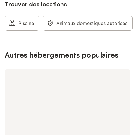
Trouver des locations
avec porte filtre, grill
électrique, fer à repa
d'une salle de bain 
lave-linge) - d'une t
Piscine
Animaux domestiques autorisés
la campagne, coin jar
chaises - coin farnie
table extérieure à l'
barbecue - WiFi Pisc
les propriétaires selo
Autres hébergements populaires
ping-pong. Boules d
disposition. Location
proche des multiples 
touristiques de la régi
typiques de la Proven
Maximin-la-Sainte-Ba
Cotignac, Correns, To
Thoronet … - lacs : S
Esparron de Verdon,
du Verdon - Villes : 