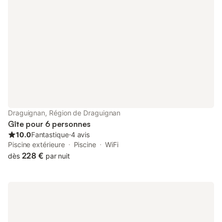
électrique - Pas d'évier - Pas de douche et sanitaires dans
l'hébergement, équipements collectifs disponibles - Linge de lit:
En option payante - Couettes ou couvertures inclues - Oreillers
inclus - Linge de toilette: En option payante - Salon de jardin
Animaux - Les montants indiqués sont susceptibles d'évoluer au
cours de la saison et sont à titre indicatif, ils seront à régler sur
place. Animaux de catégorie 1 et 2 non admis. - Animaux:
Uniquement chiens autorisés - 1 animal autorisé - Poids
maximum par animal: 15kg - Prix par animal: 5,50 € par nuit -
Animaux : acceptés sous conditions, avec supplément, tenus en
laisse Chien : plus de 1 an / carnet de vaccination obligatoire
Chien de 1ère catégorie interdit Chien de 2ème catégorie
Draguignan, Région de Draguignan
interdit Informations d'arrivée - Heure d'arrivée: De 16:00 à
Gîte pour 6 personnes
19:00 - Heure de départ: De 08:00 à 10:00 - - Numéro de t
10.0
Fantastique
⋅
4 avis
Piscine extérieure
Piscine
WiFi
228 €
dès
par nuit