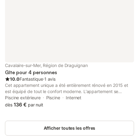
Cavalaire-sur-Mer, Région de Draguignan
Gîte pour 4 personnes
10.0
Fantastique
⋅
1 avis
Cet appartement unique a été entièrement rénové en 2015 et
est équipé de tout le confort moderne. L'appartement se
compose d'un spacieux salon avec un coin couchage attenant.
Piscine extérieure
Piscine
Internet
De cet espace doté de lits de luxe (Swiss Sense), vous aurez
136 €
dès
par nuit
une vue sur le jardin. Le 2ème coin couchage est équipé d'un lit
superposé (80x200 cm). Le salon donne sur la cuisine,
entièrement équipée avec tout le confort moderne. Un four
Afficher toutes les offres
combiné, une plaque vitrocéramique, un lave-vaisselle et un
réfrigérateur avec un grand congélateur. La cuisine est séparée