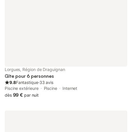
bain avec WC ainsi qu'un WC séparé. Une terrasse extérieure
donne sur les jardins communs, la piscine et la rivière, avec vue
sur la campagne environnante. Des portes-fenêtres de la
cuisine et du salon donnent sur cette terrasse. L'exposition sud
assure beaucoup de soleil. Place de parking disponible.
Animaux non admis.
Lorgues, Région de Draguignan
Gîte pour 6 personnes
9.8
Fantastique
⋅
33 avis
Piscine extérieure
Piscine
Internet
99 €
dès
par nuit