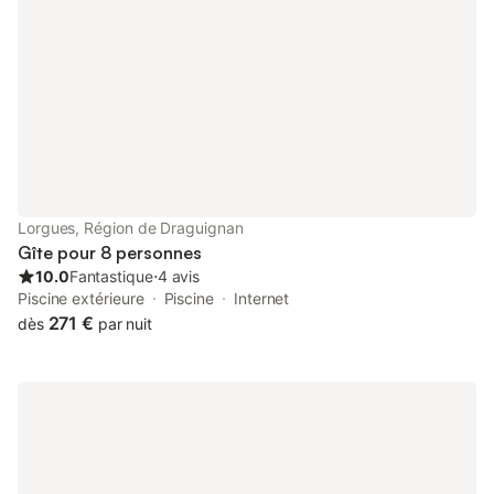
style provençal, avec terrasse privée. Profitez de la piscine
extérieure pour vous rafraîchir lors de chaudes journées d'été ou
bien pour un moment convivial en famille. Vous pourrez
également vous retrouver au terrain de pétanque ou bien de
volley pour un moment sportif. Depuis Fréjus, vous pourrez
rejoindre la côte et les plages de la méditerranée mais aussi
partir à l'aventure sur le massif de l'Esterel. Le logement : Séjour
avec coin cuisine équipé. Chambre avec lit double. Chambre
avec 2 lits simples superposés. Salle de bain, WC. Terrasse
privée. Equipements : Le logement est équipé d'une télévision,
Lorgues, Région de Draguignan
d'un réfrigérateur, de plaques de cuisson, d'un micro-ondes et
Gîte pour 8 personnes
d'un salon de jardin sur la terrasse. Photos
10.0
Fantastique
⋅
4 avis
Piscine extérieure
Piscine
Internet
271 €
dès
par nuit