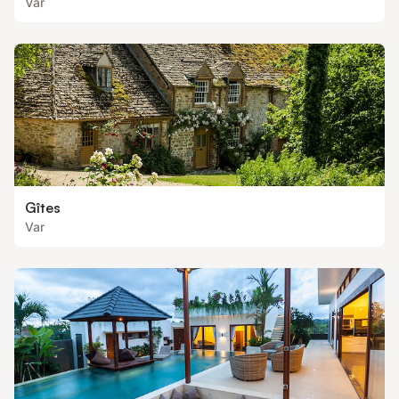
Var
Gîtes
Var