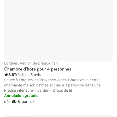
fêtes et événements ne sont pas autorisés afin de garantir une
atmosphère paisible à tous les hôtes. Il n'est pas permis de se
restaurer en chambre ou dans le couloir. Au plaisir de vous
recevoir.
Lorgues, Région de Draguignan
Chambre d’hôte pour 4 personnes
8.8
Très bien
⋅
5 avis
Située à Lorgues, en Provence-Alpes-Côte d'Azur, cette
charmante maison d'hôtes accueille 1 personne dans une
chambre douillette avec lit double. Vous disposerez d'une salle
Piscine intérieure
Jardin
Draps de lit
de bain privative avec WC séparés, ainsi que d'une télévision et
Annulation gratuite
du Wi-Fi dans tout l'établissement. La climatisation est
90 €
dès
par nuit
disponible dans la salle à manger au rez-de-chaussée (non
disponible dans les chambres à l'étage). Le petit-déjeuner est
inclus, pour bien commencer chaque journée. Profitez du jardin