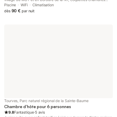
d'hôtes au rez-de-chaussée avec entrée indépendante.
Piscine
WiFi
Climatisation
Terrasse privative, jardin, parking fermé. Toutes commodités à
90 €
dès
par nuit
proximité. Chambre avec un lit queen size, possibilité de
formule lits jumeaux, TV, salle de bains, WC, climatisation
Tourves, Parc naturel régional de la Sainte-Baume
Chambre d’hôte pour 6 personnes
9.8
Fantastique
⋅
5 avis