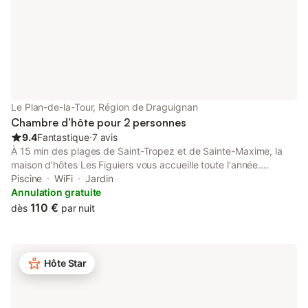
Le Plan-de-la-Tour, Région de Draguignan
Chambre d’hôte pour 2 personnes
9.4
Fantastique
⋅
7 avis
À 15 min des plages de Saint-Tropez et de Sainte-Maxime, la
maison d'hôtes Les Figuiers vous accueille toute l'année.
Idéalement située au milieu des vignes, à quelques kilomètres
Piscine
WiFi
Jardin
d’un petit village provençal authentique, vous y apprécierez en
Annulation gratuite
premier lieu le calme de la nature, et vous vous régalerez du
110 €
dès
par nuit
chant des oiseaux ou des cigales. La maison se situe dans un
parc d'un hectare planté de chênes, d'oliviers, de figuiers et de
nombreuses autres espèces. Une grande piscine de 12 x 6 m
pour vous délasser, avec vue imprenable sur les vignes. Des
Hôte Star
chaises longues et matelas vous attendent au bord de la
piscine. Les petits-déjeuners sont servis sur la terrasse
couverte. Lors de vos excursions, vous découvrirez tous les