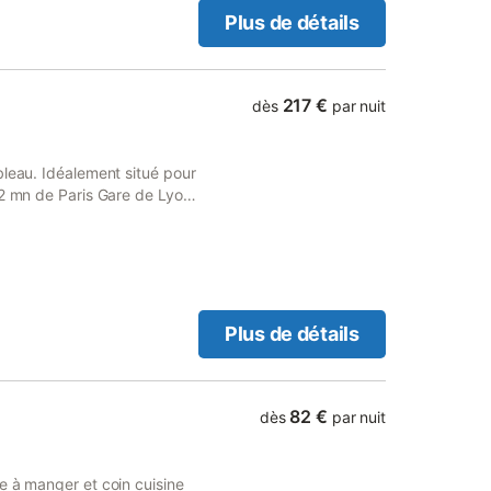
Plus de détails
217 €
dès
par nuit
bleau. Idéalement situé pour
32 mn de Paris Gare de Lyon
et lumineux, terrasse
-nique, air de jeux enfant
etc.) chalet aménagé !
 supermarché, etc.), 15 mn
ative. La cuisine toute
on, hotte, four,
Plus de détails
ande douche à l'italienne,
s. Capacité d'accueil 5
le 2 places d'excellente
82 €
dès
par nuit
e à manger et coin cuisine