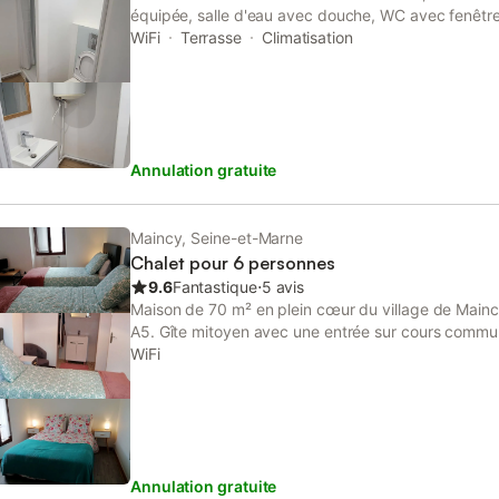
équipée, salle d'eau avec douche, WC avec fenêt
moustiquaire; canapé-lit 140x190, télé connectée, w
WiFi
Terrasse
Climatisation
140X190, chauffage-climatisation par pompe à chale
draps et serviettes fournies. Espace fumeur uniquem
chiens sur la propriété, aboyeur (à votre arrivée) ma
Annulation gratuite
Maincy, Seine-et-Marne
Chalet pour 6 personnes
9.6
Fantastique
⋅
5 avis
Maison de 70 m² en plein cœur du village de Maincy
A5. Gîte mitoyen avec une entrée sur cours commun
dans le village. Au rez-de-chaussée : entrée sur la
WiFi
le séjour/salon avec TV. A l'étage : 2 chambres avec
avec sa salle d'eau. 1 chambre avec un lit double (
lave linge. Wifi dans le logement Nous mettons à di
un espace terrasse avec abri.
Annulation gratuite