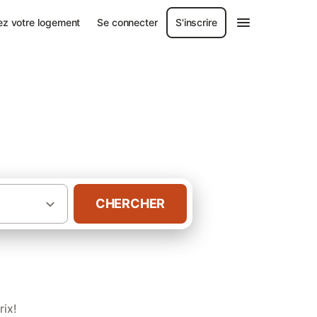
ez votre logement
Se connecter
S'inscrire
CHERCHER
·
ambres d'hôtes
Châlets Seine-et-Marne
rix!