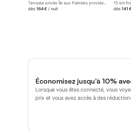
Terrasse privée Île aux Palmiers provides
15 km fro
accommodation with a seasonal outdoor
dès
164 €
/
nuit
Equi-Lod
dès
141 
swimming pool and a balcony, around 6.5
de la na
km from Disneyland Paris. With river
possibili
views, this accommodation offers a patio.
accommod
WiFi and 
Économisez jusqu’à 10% av
Lorsque vous êtes connecté, vous voyez
prix et vous avez accès à des réduction
Se connecter ou s'inscrire