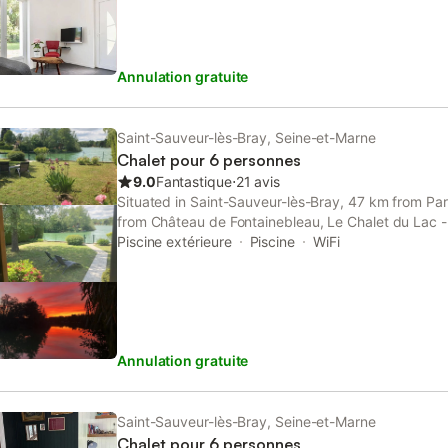
maison est fourni (draps et serviettes.) "Accès san
— pas de supplément pour les arrivées tardives. Vou
toute tranquillité. Terrasse sans vis-à-vis. Dites-n
Annulation gratuite
d'arrivée estimée !"
Saint-Sauveur-lès-Bray, Seine-et-Marne
Chalet pour 6 personnes
9.0
Fantastique
⋅
21 avis
Situated in Saint-Sauveur-lès-Bray, 47 km from Pa
from Château de Fontainebleau, Le Chalet du Lac 
offers a seasonal outdoor swimming pool and air co
Piscine extérieure
Piscine
WiFi
Annulation gratuite
Saint-Sauveur-lès-Bray, Seine-et-Marne
Chalet pour 6 personnes