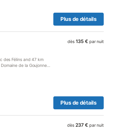
s contrainte grâce à un code
s entrez par le jardin, en
ous simplement votre heure
Plus de détails
135 €
dès
par nuit
rc des Félins and 47 km
- Domaine de la Goujonne
nditioning.
Plus de détails
237 €
dès
par nuit