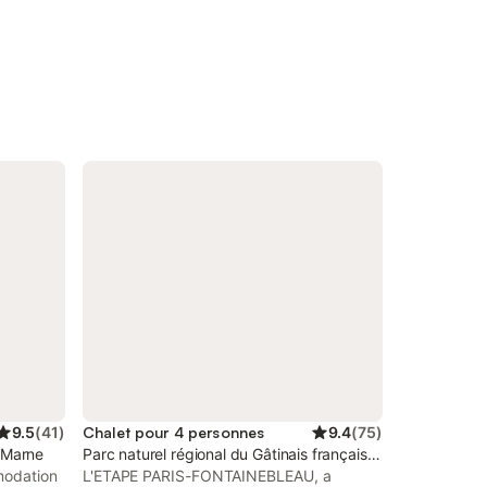
9.5
(
41
)
Chalet pour 4 personnes
9.4
(
75
)
-Marne
Parc naturel régional du Gâtinais français, Seine-et-Marne
modation
L'ETAPE PARIS-FONTAINEBLEAU, a