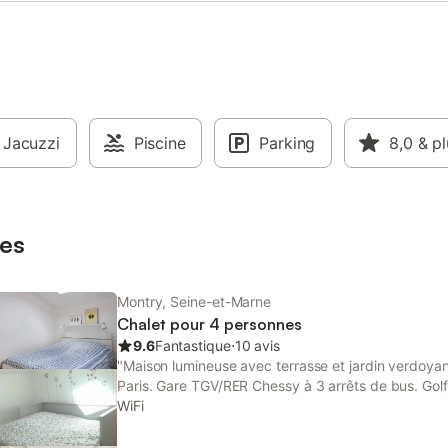
Jacuzzi
Piscine
Parking
8,0
& pl
es
Montry, Seine-et-Marne
Chalet pour 4 personnes
9.6
Fantastique
⋅
10 avis
"Maison lumineuse avec terrasse et jardin verdoyan
Paris. Gare TGV/RER Chessy à 3 arrêts de bus. Golf,
d'Europe, La Vallée Village à proximité. Paris à 35 
WiFi
doubles, cuisine équipée, salle d'eau. Familles et a
promenade du chien est obligatoire a l’extérieur du