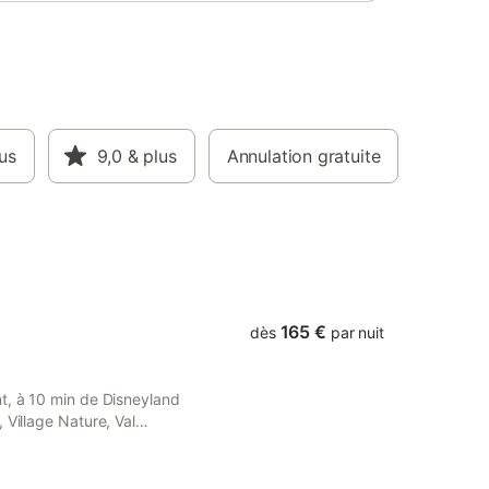
us
9,0
& plus
Annulation gratuite
165 €
dès
par nuit
t, à 10 min de Disneyland
 Village Nature, Val
min. 2 chambres avec lits
nimaux bienvenus." (la
 logement) Le linge de