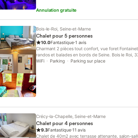
ville
Annulation gratuite
Bois-le-Roi, Seine-et-Marne
Chalet pour 5 personnes
10.0
Fantastique
⋅
1 avis
Charmant 2 pièces tout confort, vue foret Fontaine
randos et balades en bords de Seine. Bois le Roi, 
/ Pass Navigo / trains toutes les 15/30 mn). Calme 
WiFi
Parking
Parking sur place
indépendante, table extérieure, jardin espace pique
(maisonnette, toboggan, balançoires, bac à sable, 
Commerces 5 mn à pieds (boulangerie, pharmacie,
à pieds de la gare. Aucun vis à vis. Accès foret priv
équipée, ouverte sur le salon, avec plaques de cuiss
réfrigérateur. La salle de bain est équipée d’une gr
lave-linge et sèche serviette. Nombreux rangement
places (1 lit double KING SIZE + 1 canapé convertib
qualité + 1 lit simple et/ou 1 lit bébé sur demande)
Crécy-la-Chapelle, Seine-et-Marne
Chalet pour 4 personnes
9.3
Fantastique
⋅
11 avis
Chalet de 40m2 avec terrasse attenante, salon-sall