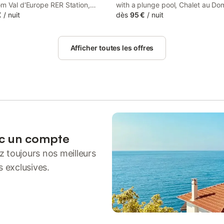
m Val d'Europe RER Station,
with a plunge pool, Chalet au Do
ge mer au cœur des chevaux &
€
/
nuit
la Goujonne is located in Saint-S
dès
95 €
/
nuit
ture proche Disney avec
lès-Bray. This property offers ac
té de balade poneys features
terrace, tennis at the tennis court
ation with garden views, free
private parking and free WiFi.
Afficher toutes les offres
free private...
ec un compte
 toujours nos meilleurs
s exclusives.