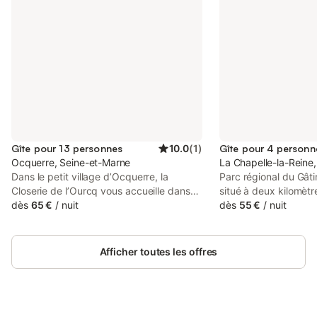
Gîte pour 13 personnes
10.0
(
1
)
Gîte pour 4 personn
Ocquerre, Seine-et-Marne
La Chapelle-la-Reine,
Dans le petit village d’Ocquerre, la
Parc régional du Gâti
Closerie de l’Ourcq vous accueille dans
situé à deux kilomètr
un site datant du 16ème siècle. Le gîte se
dès
65 €
/
nuit
l'Autoroute A6, à mo
dès
55 €
/
nuit
situe dans une ancienne écurie avec
Fontainebleau, Milly-l
poutres apparentes. Jardin de 300 m²,
Moret-sur-Loing et de
auvent avec meubles de jardin,
de Buthiers, à 5 km 
Afficher toutes les offres
barbecue, balançoire et bâtiment de 50
sites d'escalade. La 
m² (ping-pong, panier de basket …) Elle
maison individuelle d
est située à 20 km de Meaux, 45 km de
recevoir des handic
Roissy, 47 km de Villepinte, 70 km de
indépendant et parki