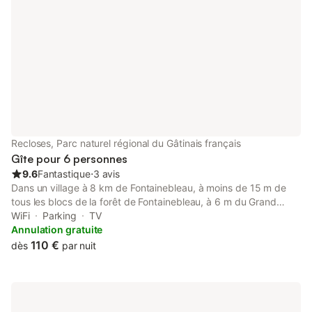
Recloses, Parc naturel régional du Gâtinais français
Gîte pour 6 personnes
9.6
Fantastique
⋅
3 avis
Dans un village à 8 km de Fontainebleau, à moins de 15 m de
tous les blocs de la forêt de Fontainebleau, à 6 m du Grand
Parquet. Petite maison entièrement rénovée, meublée et
WiFi
Parking
TV
équipée de 75 m² avec une entrée, penderie, toilettes. Une
Annulation gratuite
grande pièce de 35 m², cuisine, salle à manger et salon À
110 €
dès
par nuit
l'étage 2 chambres (chaque chambre est équipée d'un bureau
pour le télétravail avec WiFi) et une salle de bains avec toilette.
Venez vous détendre dans ce logement calme et élégant avec
un accès indépendant.