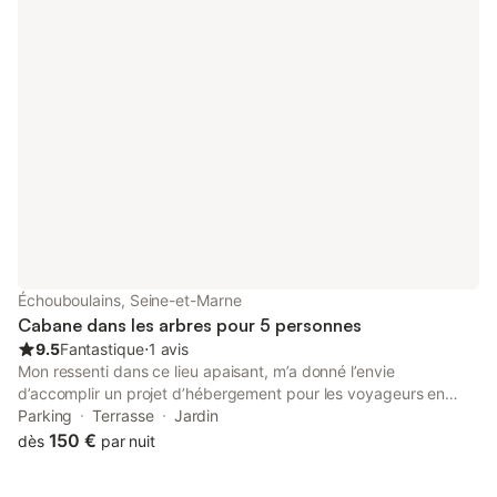
Échouboulains, Seine-et-Marne
Cabane dans les arbres pour 5 personnes
9.5
Fantastique
⋅
1 avis
Mon ressenti dans ce lieu apaisant, m’a donné l’envie
d’accomplir un projet d’hébergement pour les voyageurs en
visite dans cette région. Cabane accessible par un escalier en
Parking
Terrasse
Jardin
colimaçon à 7 mètres de hauteur dans chêne centenaire.
150 €
dès
par nuit
Toilette sèche - terrasse avec table et chaises. 2 Lanternes
Dans un rayon de vingt kilomètres existent des cités et