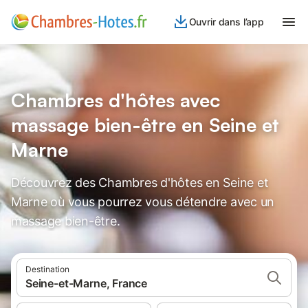
Ouvrir dans l’app
Chambres d'hôtes avec
massage bien-être en Seine et
Marne
Découvrez des Chambres d'hôtes en Seine et
Marne où vous pourrez vous détendre avec un
massage bien-être.
Destination
Seine-et-Marne, France