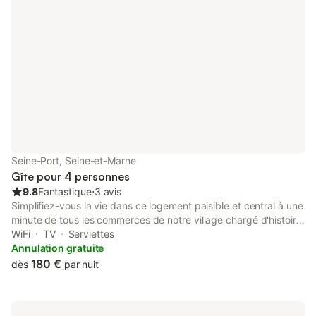
Seine-Port, Seine-et-Marne
Gîte pour 4 personnes
9.8
Fantastique
⋅
3 avis
Simplifiez-vous la vie dans ce logement paisible et central à une
minute de tous les commerces de notre village chargé d'histoire.
Au chat dormant, prenez le temps de vous reposer avant de
WiFi
TV
Serviettes
partir en quête de la région.
Annulation gratuite
180 €
dès
par nuit