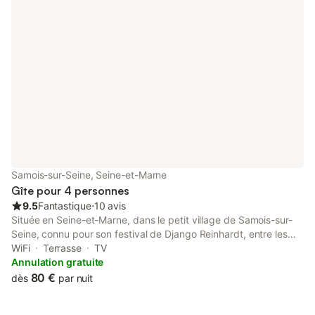
Samois-sur-Seine, Seine-et-Marne
Gîte pour 4 personnes
9.5
Fantastique
⋅
10 avis
Située en Seine-et-Marne, dans le petit village de Samois-sur-
Seine, connu pour son festival de Django Reinhardt, entre les
bords de Seine et la forêt de Fontainebleau, à 200 m des
WiFi
Terrasse
TV
commerces et à 5 km de la ville de Fontainebleau. Notre gîte
Annulation gratuite
"La Petite Affolante" est au milieu d'un joli parc arboré, vous
80 €
dès
par nuit
pourrez vous y reposer dans le plus grand calme.