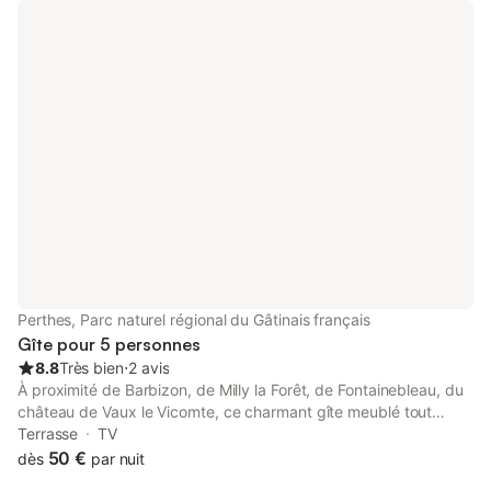
Perthes, Parc naturel régional du Gâtinais français
Gîte pour 5 personnes
8.8
Très bien
⋅
2 avis
À proximité de Barbizon, de Milly la Forêt, de Fontainebleau, du
château de Vaux le Vicomte, ce charmant gîte meublé tout
équipé et récemment rénové vous attend. Mitoyen à la maison
Terrasse
TV
du propriétaire, donnant sur une cour fleurie, situé au centre du
50 €
dès
par nuit
village, proche de la forêt et des sites d'escalade, il vous permet