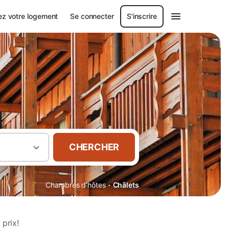
ez votre logement
Se connecter
S'inscrire
CHERCHER
·
Chambres d'hôtes
Châlets
prix!