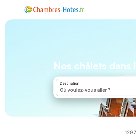
Nos châlets dans
Destination
129 