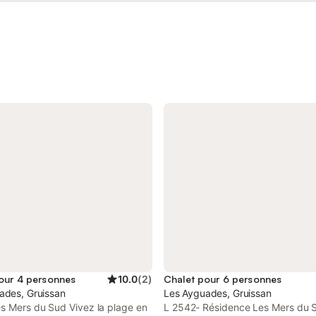
er. 1 chambre à coucher utilisée
lit double, un lit double en 140 l
lle de jeux avec coin TV
séparé du salon, ainsi qu’une me
it pliant 160x200 + 1 fauteuil-lit
équipée de deux matelas de 80 
le 90x190, soit 3 lits avec vrais
idéale pour les enfants. Chaque 
 Du niveau -1 au niveau 0, un
été pensé pour offrir confort et
alier dans le séjour mène aux 4
convivialité, dans une ambiance 
, chacune avec douche privée,
apaisante. Préparez vos repas d
limatisation réversible et TV, dont
cuisine entièrement équipée, par
s (2 lits 160x200 + 1 lit 90x190)
des moments de détente sur la t
bres avec 2 lits (160x200). 2
couverte privée, ou admirez la v
e couloir. Au rez-de-chaussée :
magique sur les montagnes depui
le à manger avec poêle, coin
à remous. Ici, tout invite à la dé
salle d'eau a
totale, au retour à l
our 4 personnes
10.0
(
2
)
Chalet pour 6 personnes
ades, Gruissan
Les Ayguades, Gruissan
es Mers du Sud Vivez la plage en
L 2542- Résidence Les Mers du 