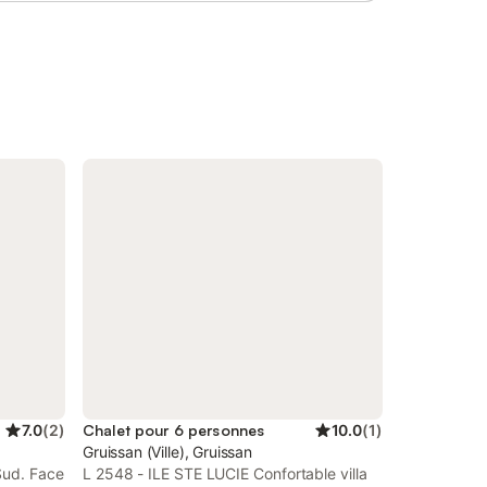
égèrement
gratuite mise à disposition durant les
zzanine
vacances scolaires. À 1 km des
cm,
commerces, des restaurants, des bars, du
espace a
cinéma. 800 mètres de la patinoire.
Prestations optionnelles à régler sur place
boisée et
et à réserver avant votre arrivée : -
ans une
Ménage fin de séjour T2 : 90 €. - Lit bébé
tagez
: 20 €. - Location draps lit double : 27 €. -
errasse
Location draps lit simple : 22 €. - Location
ue
lot serviettes de toilette : 18 €. Ce
s le bain
logement est diffusé par un professionnel.
connexion
Sauf mention contraire, les prestation
7.0
(
2
)
Chalet pour 6 personnes
10.0
(
1
)
Gruissan (Ville), Gruissan
Sud. Face
L 2548 - ILE STE LUCIE Confortable villa