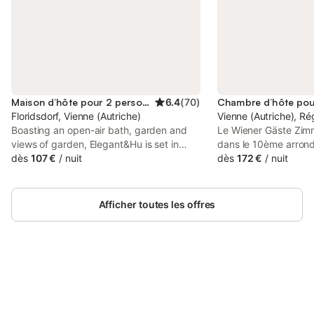
Maison d’hôte pour 2 personnes
6.4
(
70
)
Floridsdorf, Vienne (Autriche)
Vienne (Autriche), R
Boasting an open-air bath, garden and
Le Wiener Gäste Zimm
views of garden, Elegant&Hu is set in
dans le 10ème arron
Vienna, 11 km from Vienna Prater. The air-
dès
107 €
/
nuit
dans le bâtiment d'u
dès
172 €
/
nuit
conditioned accommodation is 8.
traditionnelle où son
du vinaigre et de l'hu
intérieure et un saun
Afficher toutes les offres
gratuitement.
Connectez-vous et économisez
Se connecter
jusqu'à 10% sur nos logements.