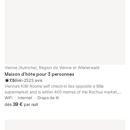
Vienne (Autriche), Région de Vienne et Wienerwald
Maison d’hôte pour 3 personnes
7.5
Bien
⋅
2523 avis
Vienna’s KIBI Rooms self check-in lies opposite a Billa
supermarket and is within 400 metres of the Rochus market,
public garage parking, the U3 metro station Rochusgasse, a
WiFi
Internet
Draps de lit
bus station, the Akakiko Japanese restaurant and the Das
39 €
dès
par nuit
Rochus cocktail...