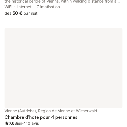
the historical centre of Vienna, within walking distance from a
number of attractions and only 4 minutes from the nearest
WiFi
Internet
Climatisation
underground station Stephansplatz.
50 €
dès
par nuit
Vienne (Autriche), Région de Vienne et Wienerwald
Chambre d’hôte pour 4 personnes
7.6
Bien
⋅
410 avis