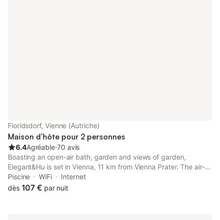
Floridsdorf, Vienne (Autriche)
Maison d’hôte pour 2 personnes
6.4
Agréable
⋅
70 avis
Boasting an open-air bath, garden and views of garden,
Elegant&Hu is set in Vienna, 11 km from Vienna Prater. The air-
conditioned accommodation is 8.
Piscine
WiFi
Internet
107 €
dès
par nuit