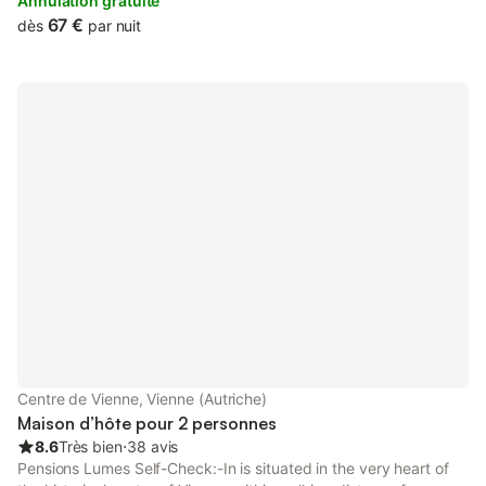
walk away.
Annulation gratuite
67 €
dès
par nuit
Centre de Vienne, Vienne (Autriche)
Maison d’hôte pour 2 personnes
8.6
Très bien
⋅
38 avis
Pensions Lumes Self-Check:-In is situated in the very heart of