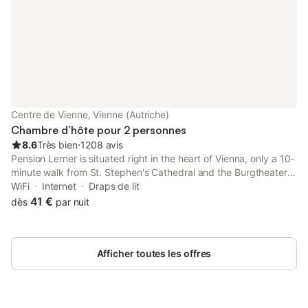
Centre de Vienne, Vienne (Autriche)
Chambre d’hôte pour 2 personnes
8.6
Très bien
⋅
1208 avis
Pension Lerner is situated right in the heart of Vienna, only a 10-
minute walk from St. Stephen's Cathedral and the Burgtheater.
All rooms have cable TV and free WiFi internet access.
WiFi
Internet
Draps de lit
41 €
dès
par nuit
Afficher toutes les offres