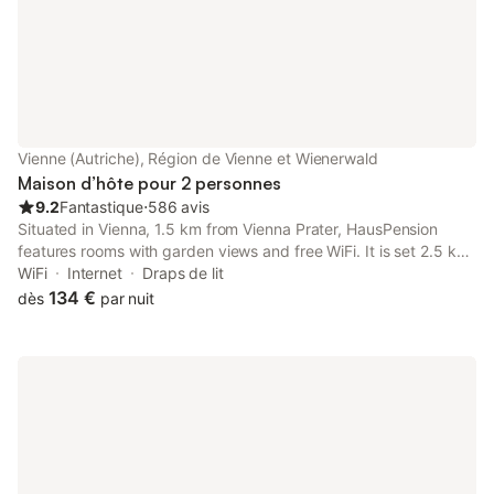
Vienne (Autriche), Région de Vienne et Wienerwald
Maison d’hôte pour 2 personnes
9.2
Fantastique
⋅
586 avis
Situated in Vienna, 1.5 km from Vienna Prater, HausPension
features rooms with garden views and free WiFi. It is set 2.5 km
from Kunst Haus Wien - Museum Hundertwasser and features a
WiFi
Internet
Draps de lit
lift. The guest house has family rooms.
134 €
dès
par nuit