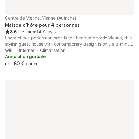
Centre de Vienne, Vienne (Autriche)
Maison d’hôte pour 4 personnes
8.6
Très bien
⋅
1492 avis
Located in a pedestrian area in the heart of historic Vienna, this
stylish guest house with contemporary design is only a 3-minute
walk from Saint Stephen's Cathedral and the Stephansplatz
WiFi
Internet
Climatisation
Underground Station (lines U1 and U3). Free WiFi is...
Annulation gratuite
80 €
dès
par nuit