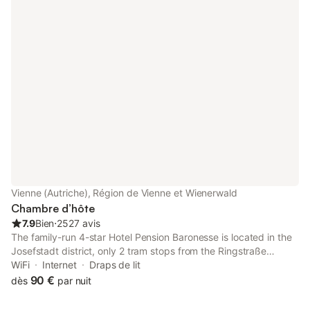
Vienne (Autriche), Région de Vienne et Wienerwald
Chambre d’hôte
7.9
Bien
⋅
2527 avis
The family-run 4-star Hotel Pension Baronesse is located in the
Josefstadt district, only 2 tram stops from the Ringstraße
boulevard and Vienna University. It offers free WiFi.
WiFi
Internet
Draps de lit
90 €
dès
par nuit