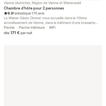
Vienne (Autriche), Région de Vienne et Wienerwald
Chambre d’hôte pour 2 personnes
9.3
Fantastique
⋅
170 avis
Le Wiener Gäste Zimmer vous accueille dans le 10ème
arrondissement de Vienne, dans le bâtiment d'une brasserie
traditionnelle où sont également produits du vinaigre et de
Piscine
Piscine intérieure
WiFi
l'huile. Une piscine intérieure et un sauna sont accessibles
171 €
dès
par nuit
gratuitement.