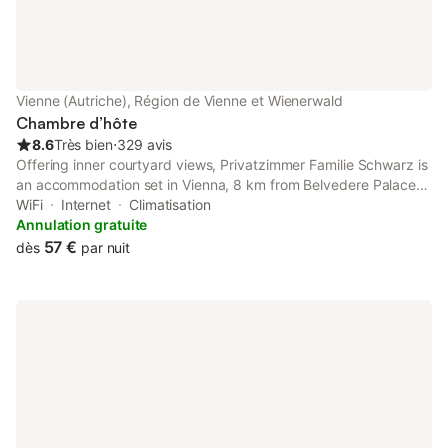
Vienne (Autriche), Région de Vienne et Wienerwald
Chambre d’hôte
8.6
Très bien
⋅
329 avis
Offering inner courtyard views, Privatzimmer Familie Schwarz is
an accommodation set in Vienna, 8 km from Belvedere Palace
and 8.8 km from Museum of Military History.
WiFi
Internet
Climatisation
Annulation gratuite
57 €
dès
par nuit