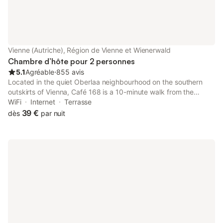
de métro Kardinal-Nagl-Platz à 300 m et divers cafés et
commerces locaux à 400 m. Pour les activités de plein air, une
piste de ski est située à 4 km. L'hébergement propose
également des services tels que la location de vélos, la livraison
de courses et des soirées à thème.
Vienne (Autriche), Région de Vienne et Wienerwald
Chambre d’hôte pour 2 personnes
5.1
Agréable
⋅
855 avis
Located in the quiet Oberlaa neighbourhood on the southern
outskirts of Vienna, Café 168 is a 10-minute walk from the
Therme Wien Thermal Spa. The café serves snacks and drinks,
WiFi
Internet
Terrasse
and guests benefit from free WiFi and free private parking.
39 €
dès
par nuit