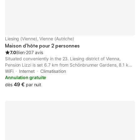
Liesing (Vienne), Vienne (Autriche)
Maison d’hôte pour 2 personnes
7.0
Bien
⋅
207 avis
Situated conveniently in the 23. Liesing district of Vienna,
Pension Lizzi is set 6.7 km from Schönbrunner Gardens, 8.1 km
from Rosarium and 8.6 km from Schönbrunn Palace.
WiFi
Internet
Climatisation
Annulation gratuite
49 €
dès
par nuit