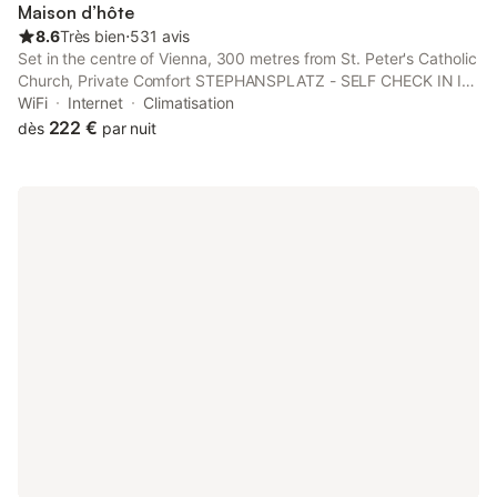
accessibles à pied. Les serviettes et les draps peuvent être
Maison d’hôte
fournis sur demande.
8.6
Très bien
⋅
531 avis
Set in the centre of Vienna, 300 metres from St. Peter's Catholic
Church, Private Comfort STEPHANSPLATZ - SELF CHECK IN I
AC in all rooms offers air-conditioned rooms and free WiFi.
WiFi
Internet
Climatisation
222 €
dès
par nuit