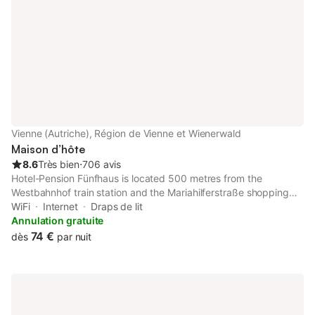
Vienne (Autriche), Région de Vienne et Wienerwald
Maison d’hôte
8.6
Très bien
⋅
706 avis
Hotel-Pension Fünfhaus is located 500 metres from the
Westbahnhof train station and the Mariahilferstraße shopping
street and offers a courtyard and little garden for guests.
WiFi
Internet
Draps de lit
Annulation gratuite
74 €
dès
par nuit