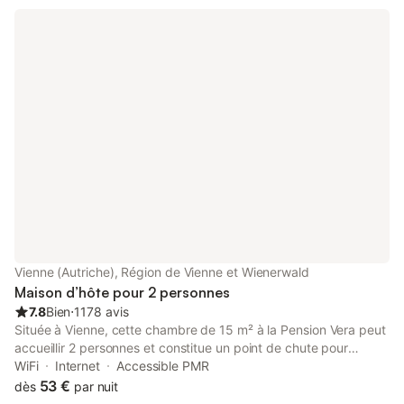
Vienne (Autriche), Région de Vienne et Wienerwald
Maison d’hôte pour 2 personnes
7.8
Bien
⋅
1178 avis
Située à Vienne, cette chambre de 15 m² à la Pension Vera peut
accueillir 2 personnes et constitue un point de chute pour
explorer la ville. L'établissement se trouve à 2 km du centre-
WiFi
Internet
Accessible PMR
ville, tandis que la gare et les transports en commun les plus
53 €
dès
par nuit
proches sont accessibles à 600 m. La chambre comprend un lit