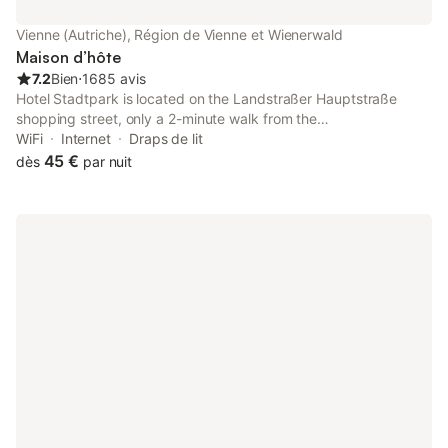
Vienne (Autriche), Région de Vienne et Wienerwald
Maison d’hôte
7.2
Bien
⋅
1685 avis
Hotel Stadtpark is located on the Landstraßer Hauptstraße
shopping street, only a 2-minute walk from the
Landstraße/Wien-Mitte Train and Underground Station and a 5-
WiFi
Internet
Draps de lit
minute walk from the City Park. Free WiFi is available.
45 €
dès
par nuit