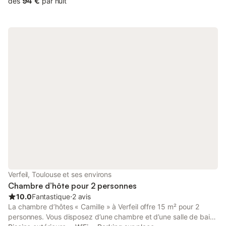
94 €
dès
par nuit
entre le 15/06 et le 15/09 avec les propriétaires et le gite
mitoyen. Ping-pong commun. Aire de stationnement. Entrée
indépendante pour les chambres d'hôtes, spacieuses et
confortables, et aménagées en rez-de-chaussée : - chambre
Alexandrine (1 lit 2 personnes en 160cm) avec dressing, salle de
bains avec douche, baignoire et WC - chambre Édouard (1 lit 2
personnes en 160cm et 2 lits 1 personne en 80cm, dont 1 en
tiroir) avec petite salle d'eau/WC Matériel bébé et peignoirs sur
demande. Les petits déjeuners sont servis dans la pièce de
séjour réservée aux hôtes ou sur la terrasse aux beaux jours.
Petit réfrigérateur à disposition. Maison de maître entourée d'un
beau parc entre Toulouse et Revel. Le + : la piscine où se
rafraichir en été La nuitée et le petit-déjeuner.
Verfeil, Toulouse et ses environs
Chambre d’hôte pour 2 personnes
10.0
Fantastique
⋅
2 avis
La chambre d’hôtes « Camille » à Verfeil offre 15 m² pour 2
personnes. Vous disposez d’une chambre et d’une salle de bain.