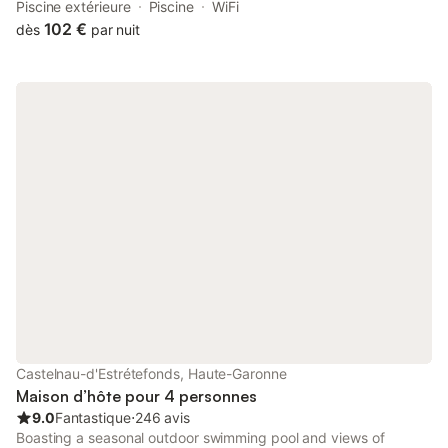
km from Toulouse Expo and 8.3 km from Toulouse Stadium.
Piscine extérieure
Piscine
WiFi
102 €
dès
par nuit
Castelnau-d'Estrétefonds, Haute-Garonne
Maison d’hôte pour 4 personnes
9.0
Fantastique
⋅
246 avis
Boasting a seasonal outdoor swimming pool and views of