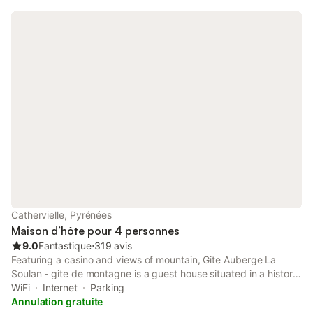
Cathervielle, Pyrénées
Maison d’hôte pour 4 personnes
9.0
Fantastique
⋅
319 avis
Featuring a casino and views of mountain, Gite Auberge La
Soulan - gite de montagne is a guest house situated in a historic
building in Cathervielle, 6.3 km from Col de Peyresourde.
WiFi
Internet
Parking
Annulation gratuite