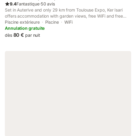
9.4
Fantastique
⋅
50 avis
Set in Auterive and only 29 km from Toulouse Expo, Ker Isari
offers accommodation with garden views, free WiFi and free
private parking.
Piscine extérieure
Piscine
WiFi
Annulation gratuite
80 €
dès
par nuit