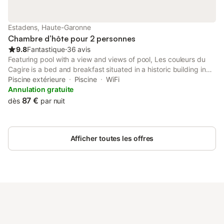
canapé, d'un réservoir d'eau et d'une toilette sèche. Chauffage
d'appoint selon la saison. Table et chaises sur la terrasse. Pour
ces cabanes, une salle de bains (douche, lavabo, WC) se trouve
Estadens, Haute-Garonne
au sol sous la grange. Sous la grange également, une cuisine é
Chambre d’hôte pour 2 personnes
9.8
Fantastique
⋅
36 avis
Featuring pool with a view and views of pool, Les couleurs du
Cagire is a bed and breakfast situated in a historic building in
Estadens, 32 km from Comminges Golf Course.
Piscine extérieure
Piscine
WiFi
Annulation gratuite
87 €
dès
par nuit
Afficher toutes les offres