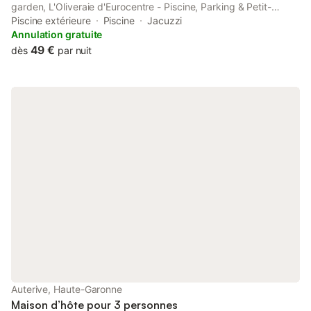
garden, L'Oliveraie d'Eurocentre - Piscine, Parking & Petit-
Déjeuner is a guest house set in a historic building in Castelnau-
Piscine extérieure
Piscine
Jacuzzi
dʼEstrétefonds, 26 km from Zénith Toulouse Métropole.
Annulation gratuite
49 €
dès
par nuit
Auterive, Haute-Garonne
Maison d’hôte pour 3 personnes