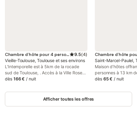
Chambre d’hôte pour 4 personnes
9.5
(
4
)
Vieille-Toulouse, Toulouse et ses environs
Saint-Marcel-Paulel, 
L'Intemporelle est à 5km de la rocade
Maison d’hôtes offra
sud de Toulouse, . Accès à la Ville Rose
personnes à 13 km de
en moins de 12 minutes . Environnement
dès
166 €
/
nuit
campagne, au calme..
dès
65 €
/
nuit
très privilégié jardin de 5000 m2. 4
sont les suivantes : p
chambres climatisées, dont deux
boulodrome, jardin 
familiales*. Une suite familiale peut être
m² sans vis-à-vis, ta
Afficher toutes les offres
pour 4 personnes maxi réparties dans 2
traditionnelle certain
chambres différentes partageant la
petit déjeuner copie
même salle de bain). Superbe espace
avec des produits sal
piscine de plus de 250 m², salon de
Chauffage par le sol
jardin, canapé, chaises scandinaves,
rafraichisseur durant
bains de soleil... Piscine chauffée en
Connectez-vous et économisez
chaudes. Vous pouve
Se connecter