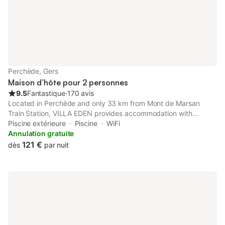
Perchède, Gers
Maison d’hôte pour 2 personnes
9.5
Fantastique
⋅
170 avis
Located in Perchède and only 33 km from Mont de Marsan
Train Station, VILLA EDEN provides accommodation with
mountain views, free WiFi and free private parking. With pool
Piscine extérieure
Piscine
WiFi
views, this accommodation features a balcony and a swimming
Annulation gratuite
pool.
121 €
dès
par nuit