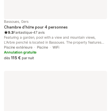
Bassoues, Gers
Chambre d’hôte pour 4 personnes
9.3
Fantastique
⋅
47 avis
Featuring a garden, pool with a view and mountain views,
L'Arbre penché is located in Bassoues. The property features
garden views and is 15 km from Château de Pallanne Golf
Piscine extérieure
Piscine
WiFi
Course and 34 km from Auch-Embats Golf Club.
Annulation gratuite
115 €
dès
par nuit