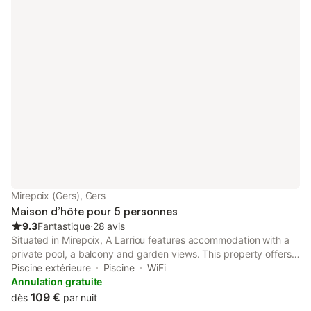
Mirepoix (Gers), Gers
Maison d’hôte pour 5 personnes
9.3
Fantastique
⋅
28 avis
Situated in Mirepoix, A Larriou features accommodation with a
private pool, a balcony and garden views. This property offers
access to a terrace, free private parking and free WiFi.
Piscine extérieure
Piscine
WiFi
Annulation gratuite
109 €
dès
par nuit