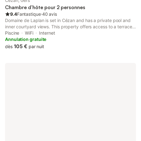
Cézan, Gers
Chambre d’hôte pour 2 personnes
9.4
Fantastique
⋅
40 avis
Domaine de Laplan is set in Cézan and has a private pool and
inner courtyard views. This property offers access to a terrace,
free private parking and free WiFi. Boasting family rooms, this
Piscine
WiFi
Internet
property also provides guests with a picnic area.
Annulation gratuite
105 €
dès
par nuit