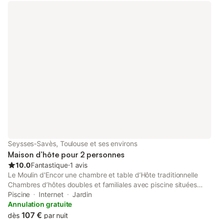
Seysses-Savès, Toulouse et ses environs
Maison d’hôte pour 2 personnes
10.0
Fantastique
⋅
1 avis
Le Moulin d'Encor une chambre et table d’Hôte traditionnelle
Chambres d’hôtes doubles et familiales avec piscine situées
entre Samatan, Lombez, Gimont et l’Isle Jourdain aux portes de
Piscine
Internet
Jardin
la Gascogne dans le Gers. Nos chambres d'hôtes se situent
Annulation gratuite
dans l'ancienne étable du Moulin d'Encor entièrement aménagée
107 €
dès
par nuit