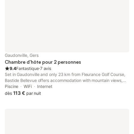
Gaudonville, Gers
Chambre d’hôte pour 2 personnes
9.4
Fantastique
⋅
7 avis
Set in Gaudonville and only 23 km from Fleurance Golf Course,
Bastide Bellevue offers accommodation with mountain views,
free WiFi and free private parking.
Piscine
WiFi
Internet
113 €
dès
par nuit