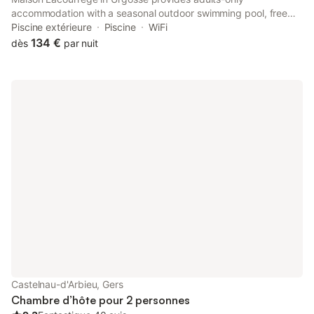
accommodation with a seasonal outdoor swimming pool, free
bikes and a garden. Featuring a shared kitchen, this property
Piscine extérieure
Piscine
WiFi
also provides guests with a water park.
134 €
dès
par nuit
Castelnau-d'Arbieu, Gers
Chambre d’hôte pour 2 personnes