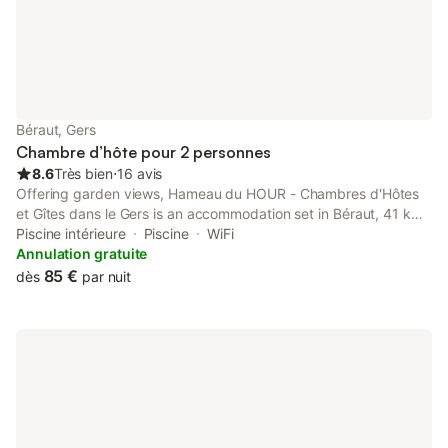
Béraut, Gers
Chambre d’hôte pour 2 personnes
8.6
Très bien
⋅
16 avis
Offering garden views, Hameau du HOUR - Chambres d'Hôtes
et Gîtes dans le Gers is an accommodation set in Béraut, 41 km
from Walibi South-West and 42 km from Agen Exhibition Centre.
Piscine intérieure
Piscine
WiFi
Annulation gratuite
85 €
dès
par nuit