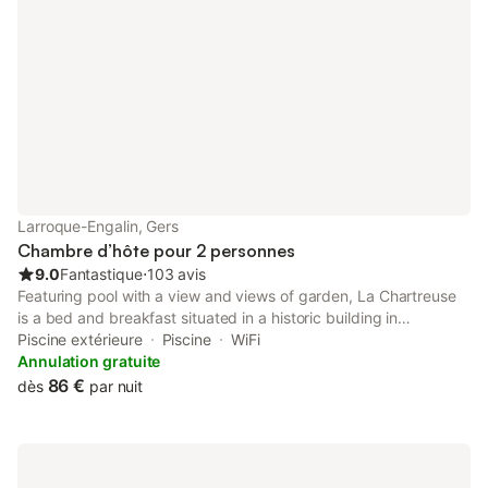
Larroque-Engalin, Gers
Chambre d’hôte pour 2 personnes
9.0
Fantastique
⋅
103 avis
Featuring pool with a view and views of garden, La Chartreuse
is a bed and breakfast situated in a historic building in
Larroque-Engalin, 29 km from Walibi South-West. Boasting full-
Piscine extérieure
Piscine
WiFi
day security, this property also provides guests with a picnic
Annulation gratuite
area.
86 €
dès
par nuit