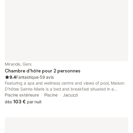
Mirande, Gers
Chambre d’hôte pour 2 personnes
9.4
Fantastique
⋅
59 avis
Featuring a spa and wellness centre and views of pool, Maison
D'hôtes Sainte-Marie is a bed and breakfast situated in a
historic building in Mirande, 16 km from Château de Pallanne
Piscine extérieure
Piscine
Jacuzzi
Golf Course.
103 €
dès
par nuit