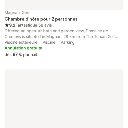
Magnan, Gers
Chambre d’hôte pour 2 personnes
9.2
Fantastique
⋅
58 avis
Offering an open-air bath and garden view, Domaine de
Cremens is situated in Magnan, 28 km from The Tursan Golf
Eugenie's Greens and 30 km from Guinlet Golf Course. This bed
Piscine extérieure
Piscine
Parking
and breakfast has a pool with a view, a garden and free private
Annulation gratuite
parking.
87 €
dès
par nuit