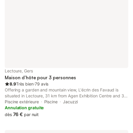
Lectoure, Gers
Maison d’hôte pour 3 personnes
8.9
Très bien
⋅
79 avis
Offering a garden and mountain view, L'écrin des Favaud is
situated in Lectoure, 31 km from Agen Exhibition Centre and 34
km from Walibi South-West. This property offers access to a
Piscine extérieure
Piscine
Jacuzzi
terrace, darts, free private parking and free WiFi.
Annulation gratuite
76 €
dès
par nuit