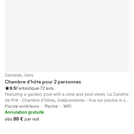
Samatan, Gers
Chambre d’hôte pour 2 personnes
9.5
Fantastique
⋅
72 avis
Featuring a garden, pool with a view and pool views, La Canette
de Phil - Chambre d'hôtes, Indépendante - Vue sur piscine is set
in Samatan. This property offers access to a terrace, free
Piscine extérieure
Piscine
WiFi
private parking and free WiFi.
Annulation gratuite
89 €
dès
par nuit