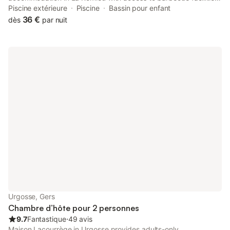
a shared lounge, as well as a 24-hour front desk.
Piscine extérieure
Piscine
Bassin pour enfant
36 €
dès
par nuit
Urgosse, Gers
Chambre d’hôte pour 2 personnes
9.7
Fantastique
⋅
49 avis
Maison Lacourrège in Urgosse provides adults-only