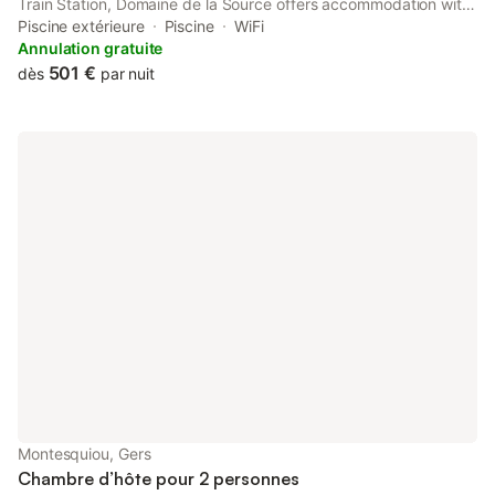
Train Station, Domaine de la Source offers accommodation with
a solarium and an open-air bath. There is an in-house restaurant
Piscine extérieure
Piscine
WiFi
and free private parking.
Annulation gratuite
501 €
dès
par nuit
Montesquiou, Gers
Chambre d’hôte pour 2 personnes