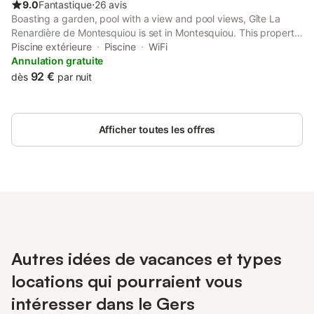
9.0
Fantastique
⋅
26 avis
Boasting a garden, pool with a view and pool views, Gîte La
Renardière de Montesquiou is set in Montesquiou. This property
offers access to a terrace, free private parking and free WiFi.
Piscine extérieure
Piscine
WiFi
Annulation gratuite
92 €
dès
par nuit
Afficher toutes les offres
Autres idées de vacances et types
locations qui pourraient vous
intéresser dans le Gers