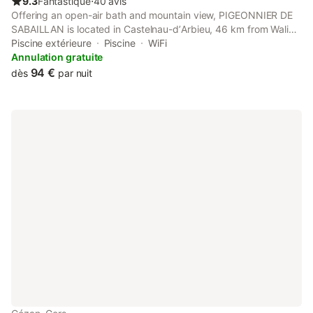
9.3
Fantastique
⋅
40 avis
Offering an open-air bath and mountain view, PIGEONNIER DE
SABAILLAN is located in Castelnau-dʼArbieu, 46 km from Walibi
South-West and 43 km from Stade Armandie. This property
Piscine extérieure
Piscine
WiFi
offers access to a terrace, free private parking and free WiFi.
Annulation gratuite
94 €
dès
par nuit