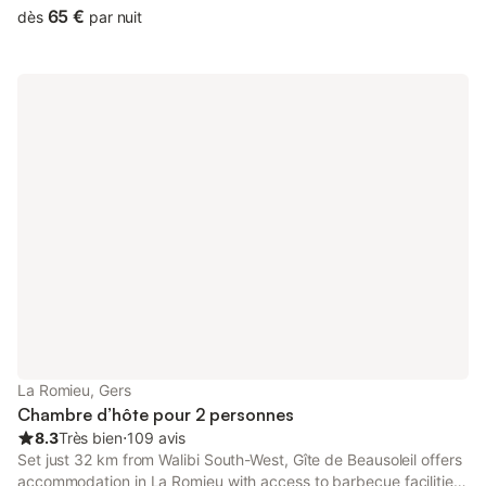
Pallanne Golf Course and 42 km from Le Parvis.
65 €
dès
par nuit
La Romieu, Gers
Chambre d’hôte pour 2 personnes
8.3
Très bien
⋅
109 avis
Set just 32 km from Walibi South-West, Gîte de Beausoleil offers
accommodation in La Romieu with access to barbecue facilities,