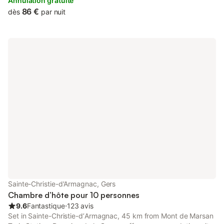
privatives côté piscine. Une salle de douche et des toilettes
Annulation gratuite
également privées sont attenantes à la chambre. Le petit
86 €
dès
par nuit
déjeuner est inclus.Pains et viennoiseries sont faits maison.
Nature , patrimoine et gastronomie agrémenteront votre séjour.
Sainte-Christie-d'Armagnac, Gers
Chambre d’hôte pour 10 personnes
9.6
Fantastique
⋅
123 avis
Set in Sainte-Christie-dʼArmagnac, 45 km from Mont de Marsan