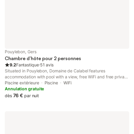
Pouylebon, Gers
Chambre d’hôte pour 2 personnes
9.2
Fantastique
⋅
51 avis
Situated in Pouylebon, Domaine de Calabel features
accommodation with pool with a view, free WiFi and free private
parking for guests who drive.
Piscine extérieure
Piscine
WiFi
Annulation gratuite
76 €
dès
par nuit