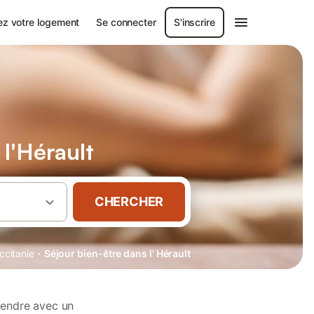
ez votre logement
Se connecter
S'inscrire
l'Hérault
CHERCHER
·
ccitanie
Séjour bien-être dans l' Hérault
tendre avec un