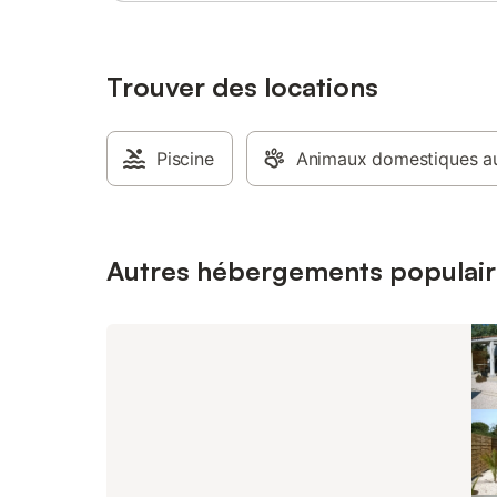
apprécieront le lit bébé et la chaise haute
large ter
fournis. Les événements avec des
terrain p
personnes extérieures sont interdits.
équipée 
d'un lave
Trouver des locations
d'un gran
nombreux
suffisamm
Piscine
Animaux domestiques au
vaisselle
personnes
dans la m
chaussée
égalemen
Autres hébergements populair
sur la ter