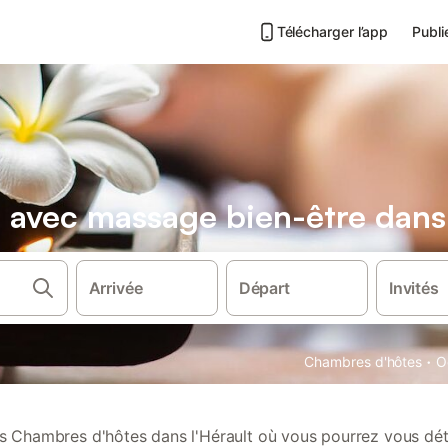
Télécharger l’app
Publi
avec massage bien-être dans 
Arrivée
Départ
Invités
·
Chambres d'hôtes
O
 Chambres d'hôtes dans l'Hérault où vous pourrez vous dé