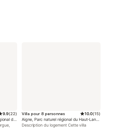
9.9
(
22
)
Villa pour 8 personnes
10.0
(
15
)
égional du Haut-Languedoc
Aigne, Parc naturel régional du Haut-Languedoc
rgue,
Description du logement Cette villa