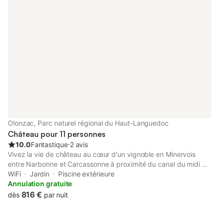
Olonzac, Parc naturel régional du Haut-Languedoc
Château pour 11 personnes
10.0
Fantastique
⋅
2 avis
Vivez la vie de château au cœur d'un vignoble en Minervois
entre Narbonne et Carcassonne à proximité du canal du midi en
pays Cathare. Calme, farniente au bord de la piscine, vacances
WiFi
Jardin
Piscine extérieure
culturelles ou plus sportives, la région vous offre un panel
Annulation gratuite
d'activités adapté à vos besoins.
816 €
dès
par nuit