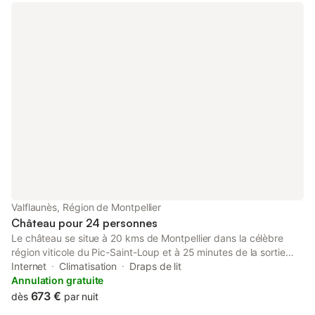
Valflaunès, Région de Montpellier
Château pour 24 personnes
Le château se situe à 20 kms de Montpellier dans la célèbre
région viticole du Pic-Saint-Loup et à 25 minutes de la sortie
d'Autoroute A9 de Vendargues. 300m², 8 chambres, 24
Internet
Climatisation
Draps de lit
couchages, 6 SdB, un hammam avec douche, piscine de 12m
Annulation gratuite
chauffée. Sur une surface habitable de plus de 300m², avec
673 €
dès
par nuit
5000m² de parc sans vis-à-vis, et une vue exceptionnelle sur le