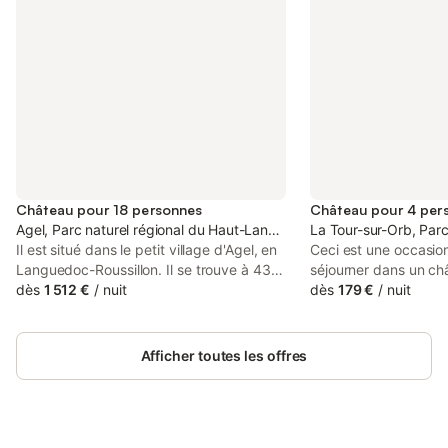
Château pour 18 personnes
Château pour 4 per
Agel, Parc naturel régional du Haut-Languedoc
La Tour-sur-Orb, Par
Il est situé dans le petit village d'Agel, en
Ceci est une occasio
Languedoc-Roussillon. Il se trouve à 43
séjourner dans un ch
km de Carcassonne et 20 kms de
dès
1 512 €
/
nuit
12ème siècle château
dès
179 €
/
nuit
Narbonne. Une connexion Wi-Fi est
de Boussagues. Il es
disponible gratuitement dans l'ensemble
spacieuse et confort
de l'établissement. Ce château dispose
carrés) avec une at
Afficher toutes les offres
de 3 salons, 1 bibliothèque, 1 boudoir, 8
merveilleuse. Il ya u
chambres, 7 salles de bains. Il dispose
avec un plafond voût
également d'une cuisine entièrement
une grande cheminée
équipée et d'un billard. La cuisine est
le plancher, il ya des