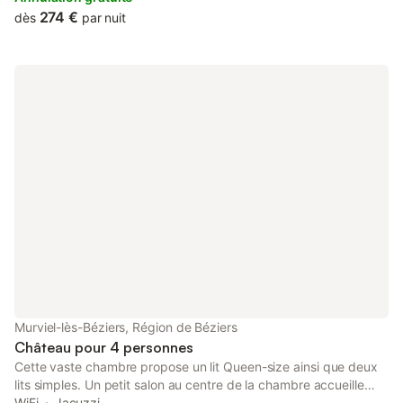
marient délicieusement à l’authenticité du lieu. Elle offre une vue
274 €
dès
par nuit
imprenable sur la vallée et s’agrémente d'une mignonne salle de
bain. « Il faut dormir comme un lion, sans fermer les yeux. »
Citation du Cardinal Richelieu
Murviel-lès-Béziers, Région de Béziers
Château pour 4 personnes
Cette vaste chambre propose un lit Queen-size ainsi que deux
lits simples. Un petit salon au centre de la chambre accueille
table et fauteuils de bois, tapis de velours rouges. Coup de
WiFi
Jacuzzi