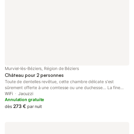
Murviel-lès-Béziers, Région de Béziers
Château pour 2 personnes
Toute de dentelles revêtue, cette chambre délicate s'est
sûrement offerte à une comtesse ou une duchesse... La fine
dentelle agrémente le linge de lit mais aussi la fenêtre de la salle
WiFi
Jacuzzi
de bain. Des voilages de lin et coton séparent les espaces et
Annulation gratuite
recoins de cette chambre bourgeoise au lit Queen-size. Coup
273 €
dès
par nuit
de cœur pour ces tissus raffinés ainsi que pour la vue
dominante jusqu'aux lointaines et vertes montagnes...