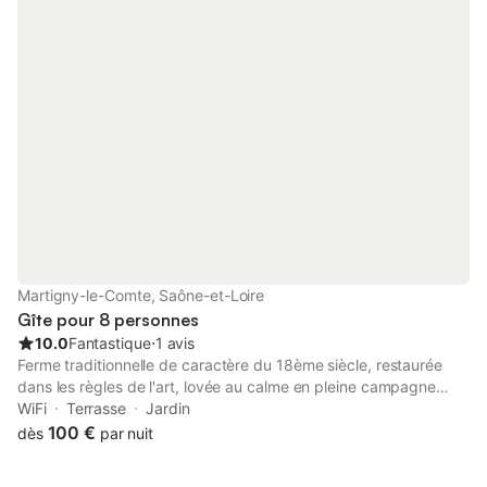
gîte dispose de 3 chambres (dont une avec wc et salle de bain
privative), d'une mezzanine au deuxième étage équipée d'un lit
double. WC et salle de bain au 1er, WC au rez-de-chaussée.
Cuisine équipée, garage attenant à la cuisine et jardin privatif.
Location draps 8€ lit simple, 12€ lit double
Martigny-le-Comte, Saône-et-Loire
Gîte pour 8 personnes
10.0
Fantastique
⋅
1 avis
Ferme traditionnelle de caractère du 18ème siècle, restaurée
dans les règles de l'art, lovée au calme en pleine campagne
dans un somptueux site naturel préservé classé « Natura 2000
WiFi
Terrasse
Jardin
». En toute proximité de l'exploitation agricole familiale visitable
100 €
dès
par nuit
(vaches et moutons). Superbe cadre champêtre au sein du
célèbre bocage charolais, en lisière de champs, pâturages,