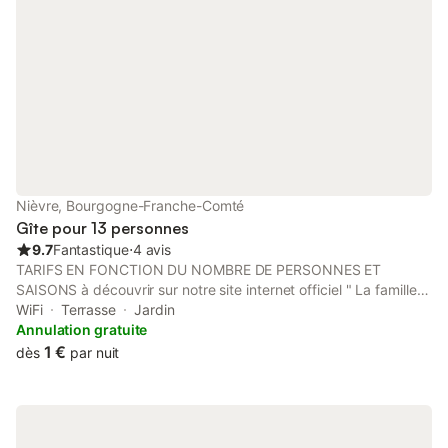
Nièvre, Bourgogne-Franche-Comté
Gîte pour 13 personnes
9.7
Fantastique
⋅
4 avis
TARIFS EN FONCTION DU NOMBRE DE PERSONNES ET
SAISONS à découvrir sur notre site internet officiel " La famille
est dans les blés" Notre gîte est situé dans un petit village de
WiFi
Terrasse
Jardin
Bourgogne. Venez vous ressourcer et « ralentir » en famille ou
Annulation gratuite
entre amis en profitant du jardin et de la vue sur la forêt et les
1 €
dès
par nuit
champs de blé. "La famille est dans les blés" vous accueille
dans ses 5 chambres et ses 200 m² décorés avec le charme
d'antan. Capacité 13 pers. : 12 adultes max + 1 enfant 50 kg
Salle à manger / salon spacieux et confortable Bureau Wifi