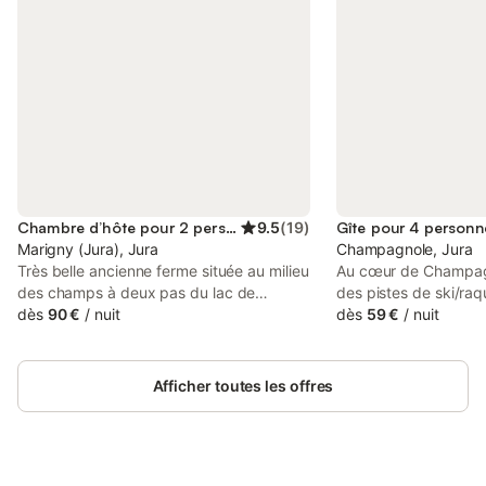
Chambre d’hôte pour 2 personnes
9.5
(
19
)
Gîte pour 4 personn
Marigny (Jura), Jura
Champagnole, Jura
Très belle ancienne ferme située au milieu
Au cœur de Champagn
des champs à deux pas du lac de
des pistes de ski/ra
Chalain et des cascades du hérisson
dès
90 €
/
nuit
chaleureux esprit cha
dès
59 €
/
nuit
avec une très belle vue sur la campagne
d'une maison ancienn
environnante : une mise au vert garantie.
accueillir de 2 à 4 p
La restauration à été faite par nos soins
personnes/10€ par p
Afficher toutes les offres
et récemment, l'occasion de nous faire
supplémentaire). Le 
plaisir et de mettre en pratique mon
du centre ville animé
métier d'ébéniste. elle est donc en
de nombreux commerc
quelque sorte mon showroom ! Les
restaurants, fromageri