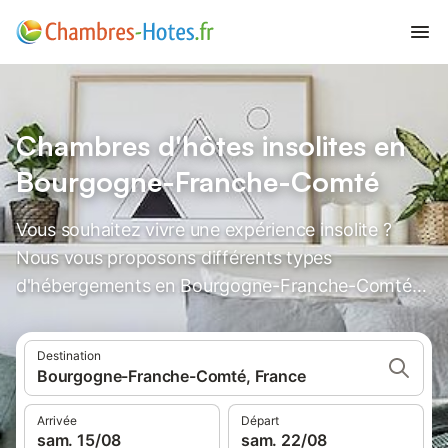
Chambres d'hôtes insolites en
Bourgogne-Franche-Comté
Vous souhaitez vivre une expérience insolite ?
Nous vous proposons différents types
d'hébergements en Bourgogne-Franche-Comté
qui vous laisseront des souvenirs inoubliables.
Destination
Bourgogne-Franche-Comté, France
Arrivée
Départ
sam. 15/08
sam. 22/08