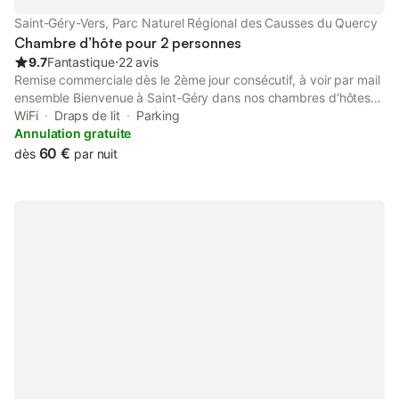
Saint-Géry-Vers, Parc Naturel Régional des Causses du Quercy
Chambre d’hôte pour 2 personnes
9.7
Fantastique
⋅
22 avis
Remise commerciale dès le 2ème jour consécutif, à voir par mail
ensemble Bienvenue à Saint-Géry dans nos chambres d’hôtes. "
un nid pour la nuit" Au cœur du Quercy, situé entre Saint-Cirq-
WiFi
Draps de lit
Parking
Lapopie et Cahors, venez découvrir notre joli village entre
Annulation gratuite
falaises et bord de Lot. Vous pourrez ainsi profiter d'une nature
60 €
dès
par nuit
préservée et d'un cadre superbe. Nous vous proposons 5
chambres à la décoration atypique et soignée. À très vite pour
vous accueillir ! Ambiance rétro pour cette chambre "placard" …
et oui nous avons récupéré un passage secret de notre maison
lors des travaux pour avoir un nouvel accès ! Vous serez donc
"tranquilles" dans cette chambre lumineuse avec vue sur notre
potager et sa décoration originale d'objets récupérés Annulation
et remboursement total jusqu’à 1 semaine pour raison
personnelle.