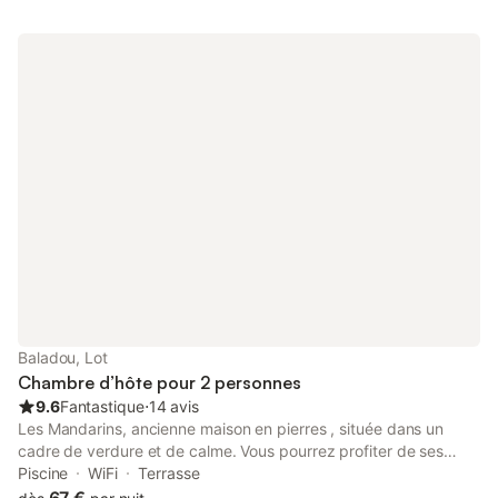
région. Nos deux chambres d'hôte ont une vue magnifique sur
la vallée et le village médiéval de LOUBRESSAC. C'est une jolie
chambre confortable et chaleureuse avec une vue splendide.
Baladou, Lot
Chambre d’hôte pour 2 personnes
9.6
Fantastique
⋅
14 avis
Les Mandarins, ancienne maison en pierres , située dans un
cadre de verdure et de calme. Vous pourrez profiter de ses
terrasses, de son parc avec sa cascade et de sa piscine. Quatre
Piscine
WiFi
Terrasse
chambres vous sont proposées : Iris, Glycine et Clématite et Les