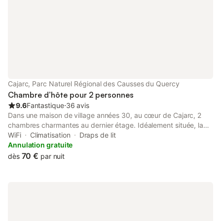
Cajarc, Parc Naturel Régional des Causses du Quercy
Chambre d’hôte pour 2 personnes
9.6
Fantastique
⋅
36 avis
Dans une maison de village années 30, au cœur de Cajarc, 2
chambres charmantes au dernier étage. Idéalement située, la
maison permet d'accéder à pied aux restaurants du village ainsi
WiFi
Climatisation
Draps de lit
qu'à tous les commerces et activités. De là vous pouvez aussi
Annulation gratuite
partir en randonnée sur les nombreux chemins qui démarrent
70 €
dès
par nuit
presque au pied de la maison. Accès à petite terrasse et salle
commune avec TV. Literie neuve en 160 Si personne d'une
même famille ou groupe d'amis salle de bain partagée. Sinon la
salle de bain est privative et je ne loue qu'une seule chambre à
la fois. Jamais à des personnes qui ne se connaissent pas.