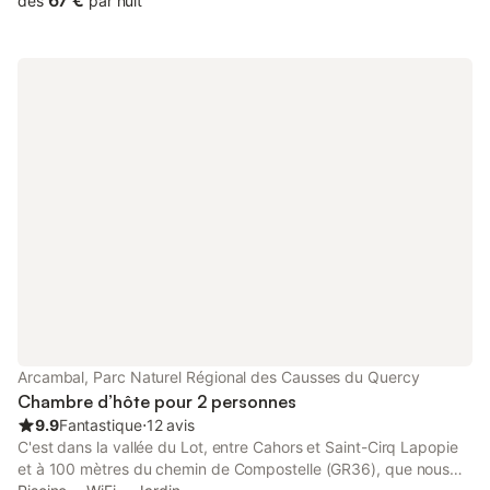
67 €
dès
par nuit
Charmilles avec son spa. Sa situation géographique vous
permettra de découvrir la région avec tous ses grands sites.
Pour les amateurs de VTT ou de balades pédestres des
parcours sont aménagés. Les Mandarins vous accueillera pour
un moment de détente . Chambre au rez-de-chaussée, plateau
de courtoisie, penderie ,TV, salle de bain avec grande douche.
Possibilité d accéder directement à la terrasse. 2 nuits Iris 130 €
3nuits 190€ avec petit déjeuner pour 2 pers 2 nuits Glycine 142
€ 3 nuits 210€ avec petit déjeuner pour 2 pers 2 nuits Clématite
160 € 3 nuits 238€ avec petit déjeuner pour 2 pers 2 nuits Les
Charmilles 210 € 3 nuits 302€ avec petit déjeuner pour 2 pers
Arcambal, Parc Naturel Régional des Causses du Quercy
Chambre d’hôte pour 2 personnes
9.9
Fantastique
⋅
12 avis
C'est dans la vallée du Lot, entre Cahors et Saint-Cirq Lapopie
et à 100 mètres du chemin de Compostelle (GR36), que nous