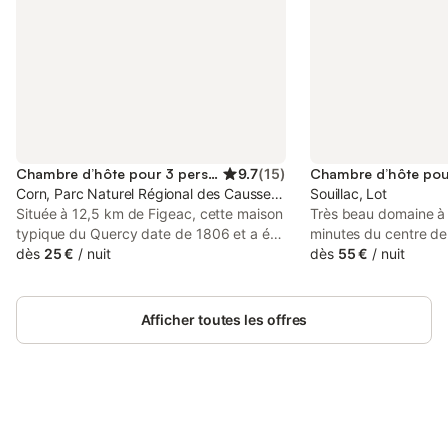
Chambre d’hôte pour 3 personnes
9.7
(
15
)
Corn, Parc Naturel Régional des Causses du Quercy
Souillac, Lot
Située à 12,5 km de Figeac, cette maison
Très beau domaine à
typique du Quercy date de 1806 et a été
minutes du centre de 
récemment rénovée. Le gîte se trouve sur
dès
25 €
/
nuit
chambres décorées a
dès
55 €
/
nuit
les hauteurs d'un village pittoresque,
équipées de salle d'e
bénéficiant d'une très belle vue
arboré de 3000 m² a
panoramique sur les falaises et d'un
chauffée (en saison) e
Afficher toutes les offres
grand terrain arboré (6500 m²)
disposition des hôtes
agréablement aménagé. Si l'envie vous
d'une semaine ou plus
en dit, vous pourrez également partir à la
cœur de la Dordogne 
découverte des grands sites touristiques
Supplément de 5 € po
lotois, tels que Rocamadour, Padirac,
nuit. Cuisine d'été a
Saint-Cirq-Lapopie … Quelques marches
Connectez-vous et économisez
séjournant 1 semaine 
Se connecter