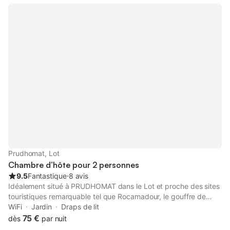
Lapopie, Conques … Nous vous avons préparé des circuits hors
des sentiers touristiques dans de magnifiques petits villages.
Possibilité de vous faire découvrir les secrets de l'apiculture.
Label office de tourisme du Lot Salon de jardin, transats,
barbecue La chambre est fraîche en été. Le linge de toilette et
les draps sont fournis.
Prudhomat, Lot
Chambre d’hôte pour 2 personnes
9.5
Fantastique
⋅
8 avis
Idéalement situé à PRUDHOMAT dans le Lot et proche des sites
touristiques remarquable tel que Rocamadour, le gouffre de
Padirac ou le château de Castelnau. Nous vous accueillons au
WiFi
Jardin
Draps de lit
Presbytère dans le village de Saint-Martin des Bois. Profitez de
75 €
dès
par nuit
nos Chambres d'hôtes pour visiter et arpenter notre belle