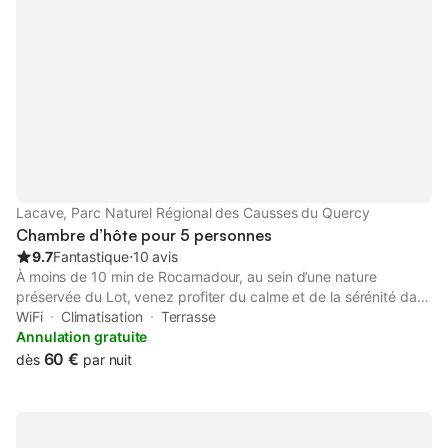
Lacave, Parc Naturel Régional des Causses du Quercy
Chambre d’hôte pour 5 personnes
9.7
Fantastique
⋅
10 avis
À moins de 10 min de Rocamadour, au sein d’une nature
préservée du Lot, venez profiter du calme et de la sérénité dans
notre demeure : une grande chambre familiale avec mezzanine
WiFi
Climatisation
Terrasse
au style demi-gîte vous souhaite la bienvenue. Une grande
Annulation gratuite
pièce de 35 m² avec une mezzanine de 12 m², une salle d'eau
60 €
dès
par nuit
privée de 6 m² (lavabo, douche italienne et toilette privé) pour 4
ou 5 personnes. Entrée indépendante Parking privé Terrasse 2
lits simples + 1 lit-canapé au rez-de-chaussée 2 lits simples à la
mezzanine Lit parapluie Draps Serviettes Shampoing Sèche