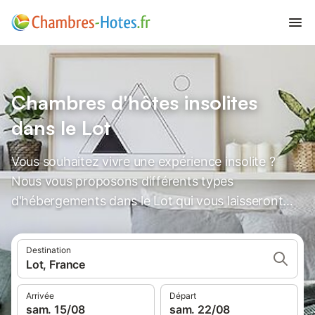
Chambres d'hôtes insolites
dans le Lot
Vous souhaitez vivre une expérience insolite ?
Nous vous proposons différents types
d'hébergements dans le Lot qui vous laisseront
des souvenirs inoubliables.
Destination
Lot, France
Arrivée
Départ
sam. 15/08
sam. 22/08