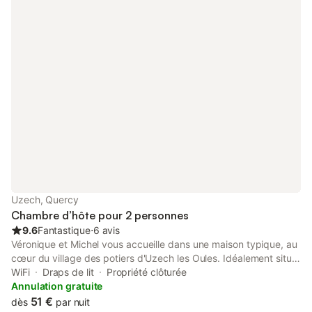
Uzech, Quercy
Chambre d’hôte pour 2 personnes
9.6
Fantastique
⋅
6 avis
Véronique et Michel vous accueille dans une maison typique, au
cœur du village des potiers d'Uzech les Oules. Idéalement situé
entre Cahors et Gourdon, et de nombreux sites et attraits
WiFi
Draps de lit
Propriété clôturée
touristiques : 8 km du Lac vert de Catus, 40km de Saint Cirq
Annulation gratuite
Lapopie, 41 km du Parc Animalier de Gramat, 43km de
51 €
dès
par nuit