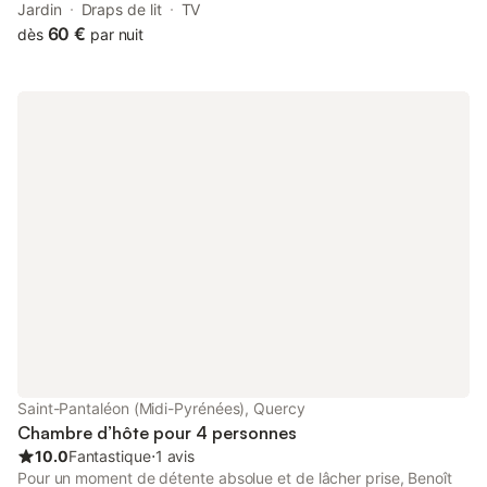
douche et WC séparés. Nombreux sites à visiter dans le secteur
Jardin
Draps de lit
TV
60 €
dès
par nuit
Saint-Pantaléon (Midi-Pyrénées), Quercy
Chambre d’hôte pour 4 personnes
10.0
Fantastique
⋅
1 avis
Pour un moment de détente absolue et de lâcher prise, Benoît