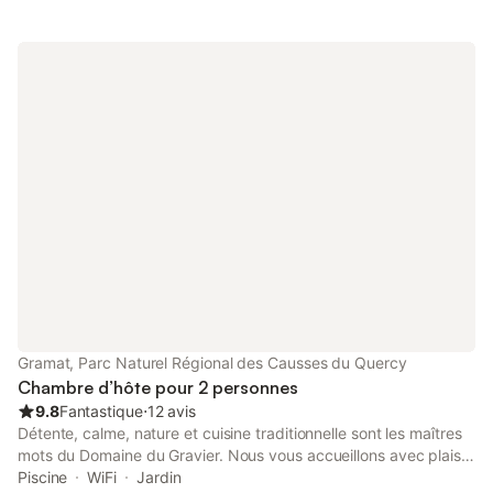
Rocamadour et 47km de Sarlat. Venez découvrir et visiter
l'atelier des potiers toujours en activité dans le village. Paiement
à l'arrivée si départ précoce les cartes bleues ne son pas
accepter merci
Gramat, Parc Naturel Régional des Causses du Quercy
Chambre d’hôte pour 2 personnes
9.8
Fantastique
⋅
12 avis
Détente, calme, nature et cuisine traditionnelle sont les maîtres
mots du Domaine du Gravier. Nous vous accueillons avec plaisir
dans notre demeure, ancienne ferme datant de 1829,
Piscine
WiFi
Jardin