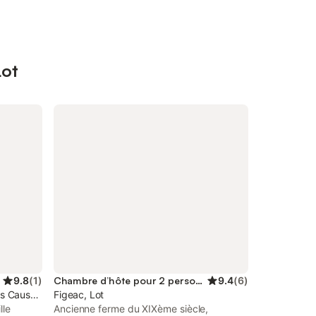
Lot
9.8
(
1
)
Chambre d’hôte pour 2 personnes
9.4
(
6
)
des Causses du Quercy
Figeac, Lot
lle
Ancienne ferme du XIXème siècle,