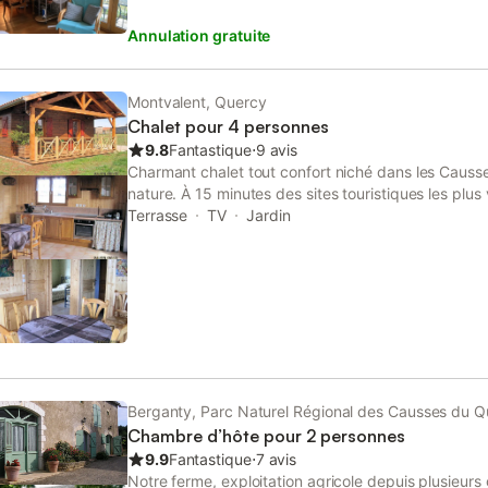
accueille personnellement et vous renseignerai si vo
Annulation gratuite
particularités de la région, baignades, canoé, visit
sites et monuments et autres points d’intérêts. Le p
animaux sont acceptés. Le garage peut être utilisé 
Montvalent, Quercy
Chalet pour 4 personnes
9.8
Fantastique
⋅
9 avis
Charmant chalet tout confort niché dans les Causs
nature. À 15 minutes des sites touristiques les plus
gouffre de Padirac, grottes de Lacave ... À 7 km de
Terrasse
TV
Jardin
commerces. À 200 m du gîte : four communal avec p
tous les matins, GR à proximité, nombreuses randon
parapente. À 1 km : bords de la Dordogne, baigna
parc aquatique. Terrain entièrement clos permettan
parking privé, terrasse abritée, 2 vélos à dispositio
chaise haute baignoire), grille pain, bouilloire et caf
fer à repasser, autocuiseur vapeur. remboursement
au covid 19
Berganty, Parc Naturel Régional des Causses du 
Chambre d’hôte pour 2 personnes
9.9
Fantastique
⋅
7 avis
Notre ferme, exploitation agricole depuis plusieurs 