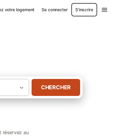
ez votre logement
Se connecter
S'inscrire
ans le Lot
CHERCHER
ôtes accueillant les animaux dans le Lot
t réservez au