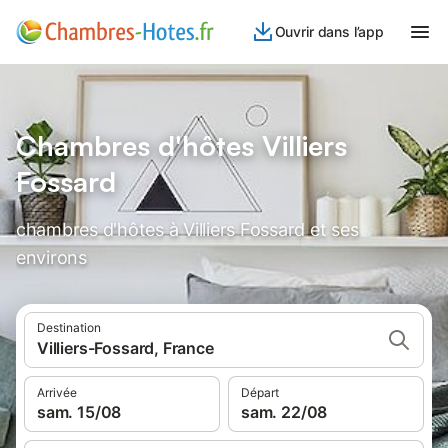
Ouvrir dans l’app
Chambres d'hôtes Villiers
Fossard
chambres d'hôtes à Villiers Fossard et ses
environs
Destination
Villiers-Fossard, France
Arrivée
Départ
sam. 15/08
sam. 22/08