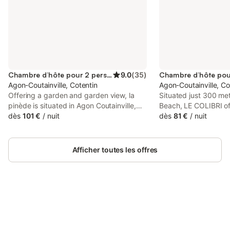
Chambre d’hôte pour 2 personnes
9.0
(
35
)
Agon-Coutainville, Cotentin
Agon-Coutainville, Co
Offering a garden and garden view, la
Situated just 300 me
pinède is situated in Agon Coutainville,
Beach, LE COLIBRI of
34 km from Granville Train Station and 36
dès
101 €
/
nuit
accommodation in Ago
dès
81 €
/
nuit
km from Granville's Marina. This property
access to free bikes,
offers access to a terrace, free private
full-day security. It 
parking and free WiFi.
Granville Train Stati
Afficher toutes les offres
bicycle parking.
Connectez-vous et économisez
Se connecter
jusqu'à 10% sur nos logements.