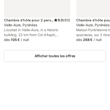
Chambre d’hôte pour 2 personnes
9.0
(
93
)
Chambre d’hôte pou
Vielle-Aure, Pyrénées
Vielle-Aure, Pyrénées
Located in Vielle-Aure, in a historic
Maison Pyrénéenne tr
building, 23 km from Col d'Aspin,
spacieuse, sur 3 nive
Chambres d'hôtes Ferme de Gayri is a
dès
105 €
/
nuit
jardin et parking, p
dès
268 €
/
nuit
bed and breakfast with a garden and
Pyrénées et Espagne 
barbecue facilities. There is a spa and
famille ou amis, confo
wellness centre comprised of a sauna, a
l’année.
Afficher toutes les offres
hot tub and a hammam.
Connectez-vous et économisez
Se connecter
jusqu'à 10% sur nos logements.