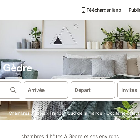
Télécharger l’app
Publi
s Gèdre
Arrivée
Départ
Invités
·
·
·
·
Chambres d'hôtes
France
Sud de la France
Occitanie
Haut
chambres d'hôtes à Gèdre et ses environs