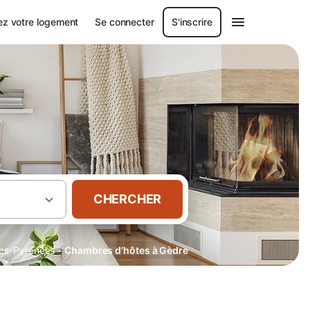
ez votre logement
Se connecter
S'inscrire
CHERCHER
·
es-Pyrénées
Chambres d’hôtes à Gèdre