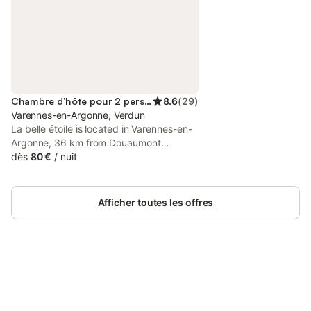
Chambre d’hôte pour 2 personnes
8.6
(
29
)
Varennes-en-Argonne, Verdun
La belle étoile is located in Varennes-en-
Argonne, 36 km from Douaumont
Ossuary, 36 km from The Citadel High,
dès
80 €
/
nuit
and 36 km from Verdun Battlefield. With
free private parking, the property is 37
km from Fort Douaumont and 38 km from
Afficher toutes les offres
Verdun Memorial.
Connectez-vous et économisez
Se connecter
jusqu'à 10% sur nos logements.