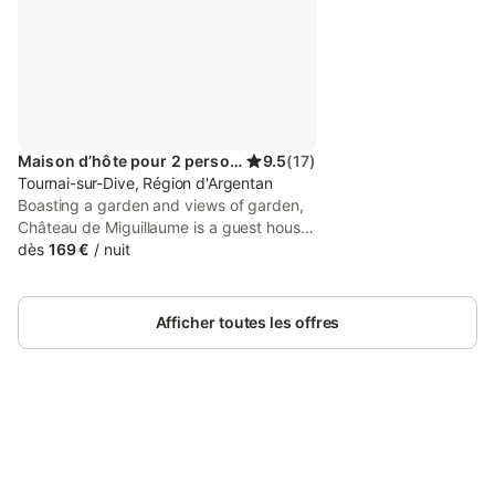
Maison d’hôte pour 2 personnes
9.5
(
17
)
Tournai-sur-Dive, Région d'Argentan
Boasting a garden and views of garden,
Château de Miguillaume is a guest house
set in a historic building in Tournai-sur-
dès
169 €
/
nuit
Dives, 45 km from Castle of Saint-
Germain-de-Livet. Guests staying at this
guest house have access to a patio.
Afficher toutes les offres
Connectez-vous et économisez
Se connecter
jusqu'à 10% sur nos logements.