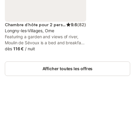
Chambre d’hôte pour 2 personnes
9.6
(
82
)
Longny-les-Villages, Orne
Featuring a garden and views of river,
Moulin de Sévoux is a bed and breakfast
situated in a historic building in
dès
116 €
/
nuit
Malétable, 25 km from Golf of Bois-
Francs. There is an on-site restaurant,
plus free private parking and free WiFi
Afficher toutes les offres
are available.
Connectez-vous et économisez
Se connecter
jusqu'à 10% sur nos logements.