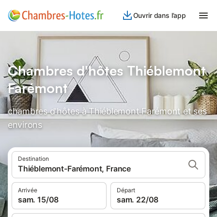
Ouvrir dans l’app
Chambres d'hôtes Thiéblemont
Farémont
chambres d'hôtes à Thiéblemont Farémont et ses
environs
Destination
Thiéblemont-Farémont, France
Arrivée
Départ
sam. 15/08
sam. 22/08