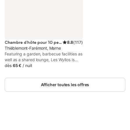
Chambre d’hôte pour 10 personnes
8.8
(
117
)
Thiéblemont-Farémont, Marne
Featuring a garden, barbecue facilities as
well as a shared lounge, Les Wyllos is
situated in Thiéblemont-Farémont, within
dès
65 €
/
nuit
40 km of Combles-en-Barrois Golf
Course. This property offers access to a
pool table, free private parking and free
Afficher toutes les offres
WiFi.
Connectez-vous et économisez
Se connecter
jusqu'à 10% sur nos logements.