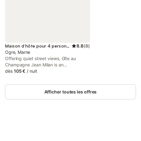
Maison d’hôte pour 4 personnes
8.8
(
8
)
Ogre, Marne
Offering quiet street views, Gîte au
Champagne Jean Milan is an
accommodation set in Oger, 38 km from
dès
105 €
/
nuit
Villa Demoiselle and 38 km from Reims
Champagne Automobile Museum. It is
located 12 km from Epernay Train Station
Afficher toutes les offres
and provides a shared kitchen.
Connectez-vous et économisez
Se connecter
jusqu'à 10% sur nos logements.