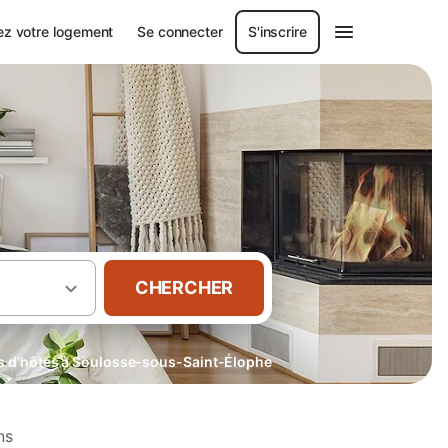
ez votre logement
Se connecter
S'inscrire
CHERCHER
 d’hôtes à Soulosse-sous-Saint-Élophe
ns