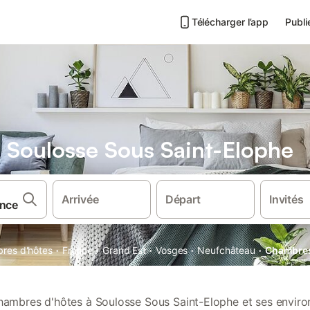
Télécharger l’app
Publi
 Soulosse Sous Saint-Elophe
Arrivée
Départ
Invités
·
·
·
·
·
res d'hôtes
France
Grand Est
Vosges
Neufchâteau
Chambres
hambres d'hôtes à Soulosse Sous Saint-Elophe et ses enviro