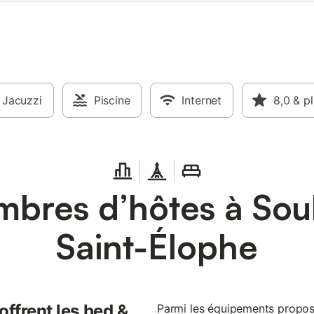
Jacuzzi
Piscine
Internet
8,0
& p
bres d’hôtes à Sou
Saint-Élophe
offrent les bed &
Parmi les équipements propos