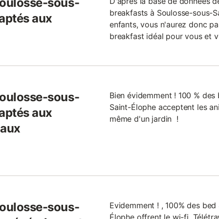
Soulosse-sous-
D'après la base de données 
breakfasts à Soulosse-sous-S
daptés aux
enfants, vous n'aurez donc pas
breakfast idéal pour vous et v
Soulosse-sous-
Bien évidemment ! 100 % des 
Saint-Élophe acceptent les a
daptés aux
même d'un jardin !
maux
Soulosse-sous-
Evidemment ! , 100% des bed 
Élophe offrent le wi-fi. Télétr