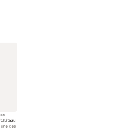
nes
fchâteau
 une des